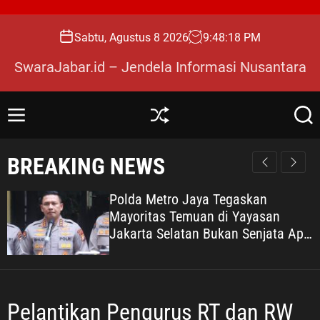
S
k
Sabtu, Agustus 8 2026
9
:
48
:
19
PM
i
p
SwaraJabar.id – Jendela Informasi Nusantara
t
o
c
M
S
S
o
e
h
e
n
u
a
n
BREAKING NEWS
u
ff
r
t
l
c
e
e
h
Polda Metro Jaya Tegaskan
n
Mayoritas Temuan di Yayasan
t
Jakarta Selatan Bukan Senjata Api,
Proses Pendalaman Terus Berjalan
Pelantikan Pengurus RT dan RW