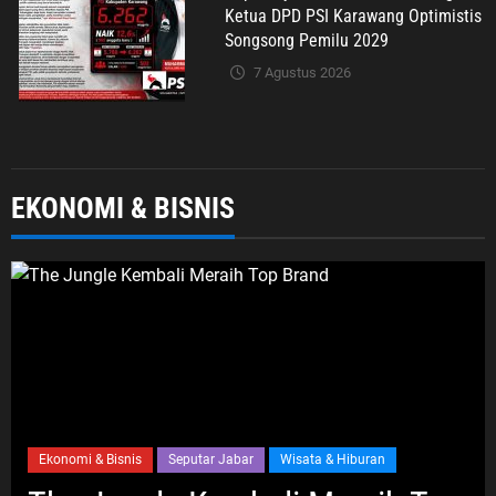
Ketua DPD PSI Karawang Optimistis
Songsong Pemilu 2029
7 Agustus 2026
Umum
EKONOMI & BISNIS
Green Expo Cikampek Kota 2026:
Bukti Nyata KKN UBP Karawang
Menginspirasi
7 Agustus 2026
Umum
H. Zuli Zulkipli Soroti Dugaan
Pencatutan Nama BAZNAS di
Ekonomi & Bisnis
Seputar Jabar
Wisata & Hiburan
Cikarang Timur, Desak Oknum