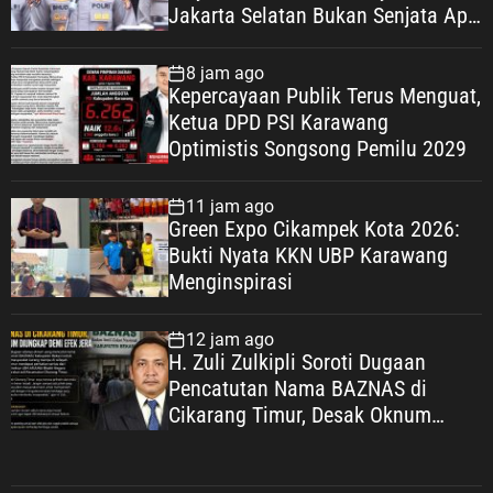
Jakarta Selatan Bukan Senjata Api,
Proses Pendalaman Terus Berjalan
8 jam ago
Kepercayaan Publik Terus Menguat,
Ketua DPD PSI Karawang
Optimistis Songsong Pemilu 2029
11 jam ago
Green Expo Cikampek Kota 2026:
Bukti Nyata KKN UBP Karawang
Menginspirasi
12 jam ago
H. Zuli Zulkipli Soroti Dugaan
Pencatutan Nama BAZNAS di
Cikarang Timur, Desak Oknum
Diungkap demi Efek Jera