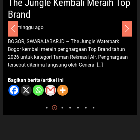
The Jungle Kembali Meraih Top
Diungkap demi Efek Jera
7 Agustus 2026
Brand
1 minggu ago
Umum
Dinilai Cemarkan Nama Organisasi
BOGOR, SWARAJABAR.ID – The Jungle Waterpark
FWJ Indonesia, Pengurus Korwil
Bogor kembali meraih penghargaan Top Brand tahun
Kabupaten Bekasi Laporkan RSP
2026 untuk kategori Taman Rekreasi Air. Penghargaan
alias Ros ke Polisi
tersebut diterima langsung oleh General […]
8 Agustus 2026
Bagikan berita/artikel ini