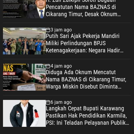
Pencatutan Nama BAZNAS di
Cikarang Timur, Desak Oknum
Diungkap demi Efek Jera
3 jam ago
Putih Sari Ajak Pekerja Mandiri
Miliki Perlindungan BPJS
Ketenagakerjaan: Negara Hadir
Lindungi Pekerja, Wujudkan
Kesejahteraan
4 jam ago
Diduga Ada Oknum Mencatut
Nama BAZNAS di Cikarang Timur,
Warga Miskin Disebut Diminta
Uang dengan Dalih Biaya
Operasional
6 jam ago
Langkah Cepat Bupati Karawang
Pastikan Hak Pendidikan Karmila,
PSI: Ini Teladan Pelayanan Publik
yang Humanis