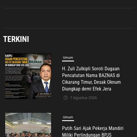
TERKINI
Umum
Putih Sari Ajak Pekerja Mandiri
Miliki Perlindungan BPJS
Ketenagakerjaan: Negara Hadir
Lindungi Pekerja, Wujudkan
Kesejahteraan
7 Agustus 2026
Umum
Diduga Ada Oknum Mencatut Nama