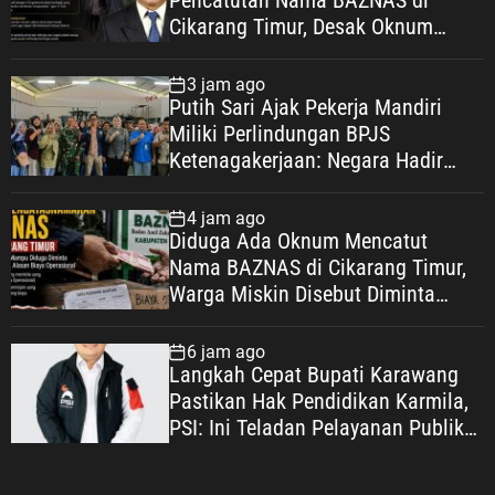
Pencatutan Nama BAZNAS di
Cikarang Timur, Desak Oknum
Diungkap demi Efek Jera
3 jam ago
Putih Sari Ajak Pekerja Mandiri
Miliki Perlindungan BPJS
Ketenagakerjaan: Negara Hadir
Lindungi Pekerja, Wujudkan
Kesejahteraan
4 jam ago
Diduga Ada Oknum Mencatut
Nama BAZNAS di Cikarang Timur,
Warga Miskin Disebut Diminta
Uang dengan Dalih Biaya
Operasional
6 jam ago
Langkah Cepat Bupati Karawang
Pastikan Hak Pendidikan Karmila,
PSI: Ini Teladan Pelayanan Publik
yang Humanis