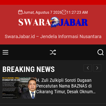
S
k
Jumat, Agustus 7 2026
11
:
27
:
25
AM
i
p
t
o
SwaraJabar.id – Jendela Informasi Nusantara
c
o
n
M
S
S
t
e
h
e
e
n
u
a
BREAKING NEWS
n
u
ff
r
l
c
t
e
h
H. Zuli Zulkipli Soroti Dugaan
Pencatutan Nama BAZNAS di
Cikarang Timur, Desak Oknum
Diungkap demi Efek Jera