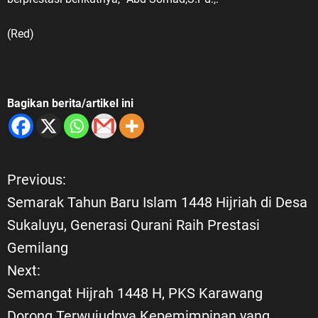
(Red)
Bagikan berita/artikel ini
Previous:
N
Semarak Tahun Baru Islam 1448 Hijriah di Desa
a
Sukaluyu, Generasi Qurani Raih Prestasi
Gemilang
v
Next:
i
Semangat Hijrah 1448 H, PKS Karawang
Dorong Terwujudnya Kepemimpinan yang