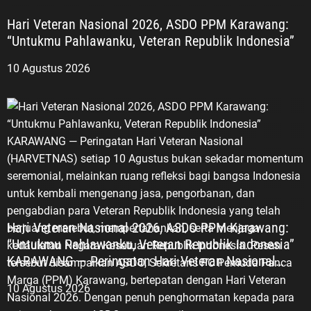
sejarah perjuangan bangsa, LVRI
Hari Veteran Nasional 2026, ASDO PPM Karawang:
bersama PPM juga mendorong
“Untukmu Pahlawanku, Veteran Republik Indonesia”
penguatan Jiwa, Semangat dan
Nilai-Nilai ’45 (JSN ’45) di kalangan
10 Agustus 2026
generasi muda. Sosialisasi ke
sekolah-sekolah menjadi salah
satu langkah yang dinilai strategis.
Selain memperkenalkan sejarah
perjuangan bangsa, kegiatan
tersebut diharapkan mampu
membangun karakter generasi
muda yang memiliki patriotisme,
nasionalisme, kecintaan terhadap
Hari Veteran Nasional 2026, ASDO PPM Karawang:
tanah air, serta kesadaran akan
“Untukmu Pahlawanku, Veteran Republik Indonesia”
pentingnya persatuan dan
KARAWANG — Peringatan Hari Veteran Nasional
kesatuan. “LVRI dan PPM akan
(HARVETNAS) setiap 10 Agustus bukan sekadar
terus menanamkan Jiwa, Semangat
10 Agustus 2026
momentum seremonial, melainkan ruang refleksi bagi
dan Nilai-Nilai ’45. Kami akan