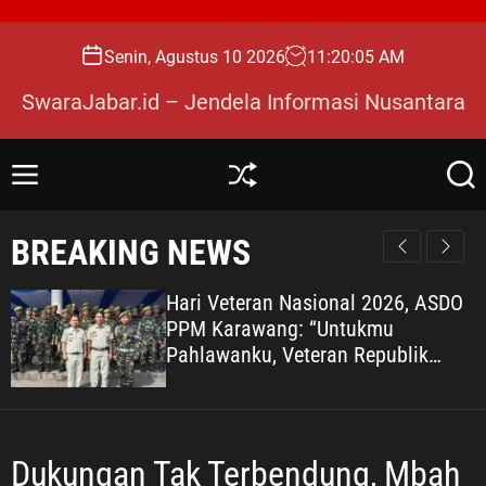
S
k
Senin, Agustus 10 2026
11
:
20
:
06
AM
i
p
SwaraJabar.id – Jendela Informasi Nusantara
t
o
c
M
S
S
o
e
h
e
n
u
a
n
BREAKING NEWS
u
ff
r
t
l
c
e
e
h
Hari Veteran Nasional 2026, ASDO
n
PPM Karawang: “Untukmu
t
Pahlawanku, Veteran Republik
Indonesia” KARAWANG —
Peringatan Hari Veteran Nasional
(HARVETNAS) setiap 10 Agustus
bukan sekadar momentum
Dukungan Tak Terbendung, Mbah
seremonial, melainkan ruang