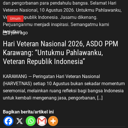
nilai-nilainya kepada generasi berikutnya,” tuturnya.
“Untukmu Pahlawanku, Veteran Republik Indonesia”
Memperingati Hari Veteran Nasional 2026, ASDO
Umum
mengajak masyarakat, khususnya generasi muda,
agar penghormatan kepada para veteran tidak
2 jam ago
berhenti dalam seremoni tahunan. Penghormatan
Hari Veteran Nasional 2026, ASDO PPM
terbaik, menurutnya, adalah meneruskan nilai
Karawang: “Untukmu Pahlawanku,
perjuangan tersebut melalui pendidikan, karya,
Veteran Republik Indonesia”
pengabdian, persatuan, dan kontribusi positif bagi
bangsa. “Untukmu Pahlawanku, Veteran Republik
Indonesia. Terima kasih atas jasa dan
KARAWANG — Peringatan Hari Veteran Nasional
pengorbananmu. Semangat juangmu akan terus
(HARVETNAS) setiap 10 Agustus bukan sekadar momentum
menjadi inspirasi bagi kami untuk belajar, berkarya,
seremonial, melainkan ruang refleksi bagi bangsa Indonesia
menjaga persatuan, dan mengabdi kepada bangsa
untuk kembali mengenang jasa, pengorbanan, […]
serta negara,” pungkas ASDO. Peringatan Hari
Veteran Nasional menjadi pengingat bahwa
Bagikan berita/artikel ini
kemerdekaan bukanlah hadiah, melainkan hasil dari
perjuangan panjang dan pengorbanan para