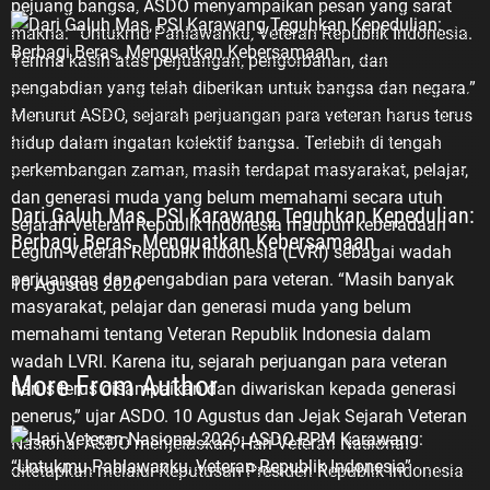
bangsa Indonesia untuk kembali mengenang jasa,
merumuskan pelaksanaan
pengorbanan, dan pengabdian para Veteran Republik
sosialisasi ke sekolah-sekolah agar
Indonesia yang telah berjuang merebut,
generasi muda memahami sejarah
mempertahankan, serta menjaga kedaulatan Negara
perjuangan bangsa dan memiliki
Kesatuan Republik Indonesia. Pesan tersebut
semangat patriotisme serta
disampaikan ASDO, Sekretaris PC Pemuda Panca
nasionalisme,” ungkap ASDO. Tiga
Marga (PPM) Karawang, bertepatan dengan Hari
Kelompok Veteran Republik
Veteran Nasional 2026. Dengan penuh penghormatan
Indonesia Lebih lanjut, ASDO
kepada para pejuang bangsa, ASDO menyampaikan
Dari Galuh Mas, PSI Karawang Teguhkan Kepedulian:
menjelaskan bahwa Veteran
pesan yang sarat makna: “Untukmu Pahlawanku,
Berbagi Beras, Menguatkan Kebersamaan
Republik Indonesia secara umum
Veteran Republik Indonesia. Terima kasih atas
mencakup tiga kelompok
10 Agustus 2026
perjuangan, pengorbanan, dan pengabdian yang
perjuangan. Pertama, Veteran
telah diberikan untuk bangsa dan negara.” Menurut
Pejuang Kemerdekaan Republik
ASDO, sejarah perjuangan para veteran harus terus
Indonesia (PKRI), yakni mereka
hidup dalam ingatan kolektif bangsa. Terlebih di
yang terlibat dalam perjuangan
More From Author
tengah perkembangan zaman, masih terdapat
merebut dan mempertahankan
masyarakat, pelajar, dan generasi muda yang belum
Kemerdekaan Republik Indonesia.
memahami secara utuh sejarah Veteran Republik
Kedua, Veteran Pembela, yakni
Indonesia maupun keberadaan Legiun Veteran
mereka yang terlibat dalam