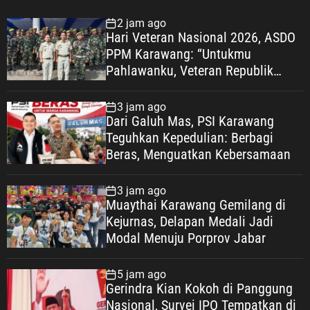
pendahulu bangsa. Selamat Hari Veteran Nasional,
10 Agustus 2026. Untukmu Pahlawanku, Veteran
2 jam ago
Republik Indonesia. Jasamu dikenang.
Hari Veteran Nasional 2026, ASDO
Perjuanganmu menjadi inspirasi. Semangatmu kami
PPM Karawang: “Untukmu
lanjutkan.
Pahlawanku, Veteran Republik
Indonesia” KARAWANG —
Peringatan Hari Veteran Nasional
3 jam ago
(HARVETNAS) setiap 10 Agustus
Dari Galuh Mas, PSI Karawang
bukan sekadar momentum
Teguhkan Kepedulian: Berbagi
seremonial, melainkan ruang
Beras, Menguatkan Kebersamaan
refleksi bagi bangsa Indonesia
untuk kembali mengenang jasa,
3 jam ago
pengorbanan, dan pengabdian para
Muaythai Karawang Gemilang di
Veteran Republik Indonesia yang
Kejurnas, Delapan Medali Jadi
telah berjuang merebut,
Modal Menuju Porprov Jabar
mempertahankan, serta menjaga
kedaulatan Negara Kesatuan
5 jam ago
Republik Indonesia. Pesan tersebut
Gerindra Kian Kokoh di Panggung
disampaikan ASDO, Sekretaris PC
Nasional, Survei IPO Tempatkan di