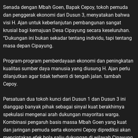
LVRI. Karena itu, sejarah
​Senada dengan Mbah Goen, Bapak Cepoy, tokoh pemuda
perjuangan para veteran harus
dan penggerak ekonomi dari Dusun 3, menyatakan bahwa
terus disampaikan dan diwariskan
visi H. Ajan untuk keberlanjutan pembangunan sangat
kepada generasi penerus,” ujar
krusial bagi kemajuan Desa Cipayung secara keseluruhan.
ASDO. 10 Agustus dan Jejak
“Dukungan ini bukan sekadar tentang individu, tapi tentang
Sejarah Veteran Nasional ASDO
masa depan Cipayung.
menjelaskan, Hari Veteran Nasional
ditetapkan melalui Keputusan
Program-program pemberdayaan ekonomi dan peningkatan
Presiden Republik Indonesia Nomor
kualitas sumber daya manusia yang diusung H. Ajan perlu
30 Tahun 2014 tentang Hari
dilanjutkan agar tidak terhenti di tengah jalan. tambah
Veteran Nasional. Tanggal 10
Cepoy.
Agustus kemudian diperingati
setiap tahun sebagai Hari Veteran
​Persatuan dua tokoh kunci dari Dusun 1 dan Dusun 3 ini
Nasional, berkaitan dengan
dianggap banyak pihak sebagai sinyal kuat berakhirnya
momentum gencatan senjata pada
spekulasi mengenai arah dukungan mayoritas warga.
10 Agustus 1949 yang menjadi
Kombinasi pengaruh basis massa Mbah Goen yang kuat
salah satu bagian penting dalam
perjalanan perjuangan
dan jaringan pemuda serta ekonomi Cepoy diprediksi akan
mempertahankan kemerdekaan
menciptakan efek bola salju dukungan di wilayah Cipayung