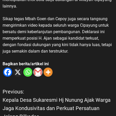
Indonesia. Sementara itu,
lainnya.
keberadaan dan pengaturan
mengenai Veteran Republik
​Sikap tegas Mbah Goen dan Cepoy juga secara tangsung
Indonesia memiliki landasan
mengirimkan video kepada seluruh warga Cipayung untuk
hukum melalui Undang-Undang
bersatu demi keberlanjutan pembangunan. Deklarasi ini
Nomor 15 Tahun 2012 tentang
memperkuat posisi H. Ajan sebagai kandidat terkuat,
Veteran Republik Indonesia serta
dengan fondasi dukungan yang kini tidak hanya luas, tetapi
Peraturan Pemerintah Nomor 67
juga semakin dalam dan terstruktur.
Tahun 2014 sebagai aturan
pelaksanaannya. “Bangsa
Bagikan berita/artikel ini
Indonesia tidak boleh melupakan
sejarah. Kemerdekaan yang kita
nikmati hari ini tidak diperoleh
dengan mudah. Ada darah, air
Previous:
N
mata, pengorbanan, dan gugurnya
para pejuang dalam perjuangan
Kepala Desa Sukaresmi Hj Nunung Ajak Warga
a
melawan penjajahan serta
Jaga Kondusivitas dan Perkuat Persatuan
mempertahankan kemerdekaan,”