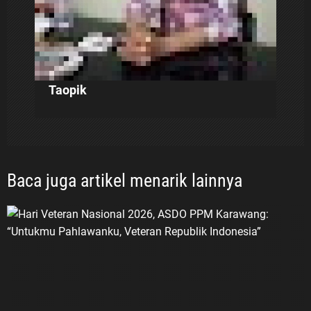
Menurut ASDO, perjuangan tersebut
tidak boleh berhenti pada kegiatan
mengenang masa lalu. Nilai
keberanian, pengabdian, persatuan,
cinta tanah air, dan semangat
Taopik
membangun bangsa harus
diterjemahkan dalam kehidupan
generasi masa kini. “Jangan sekali-
kali melupakan sejarah dan jangan
sekali-kali melupakan jasa para
pahlawan. Semangat perjuangan
Baca juga artikel menarik lainnya
para veteran harus menjadi
inspirasi bagi generasi muda untuk
belajar, berkarya, menjaga
persatuan, serta mengabdi kepada
bangsa dan negara,” tegasnya. LVRI
dan PPM Dorong JSN ’45 Masuk ke
Lingkungan Sekolah Dalam upaya
menjaga kesinambungan nilai