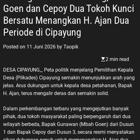
Goen dan Cepoy Dua Tokoh Kunci
refleksi bagi bangsa Indonesia
untuk kembali mengenang jasa,
Bersatu Menangkan H. Ajan Dua
pengorbanan, dan pengabdian para
Veteran Republik Indonesia yang
Periode di Cipayung
telah berjuang merebut,
mempertahankan, serta menjaga
Posted on
11 Juni 2026
by
Taopik
kedaulatan Negara Kesatuan
Republik Indonesia. Pesan tersebut
2 min read
disampaikan ASDO, Sekretaris PC
​DESA CIPAYUNG,_ Peta politik menjelang Pemilihan Kepala
Pemuda Panca Marga (PPM)
Desa (Pilkades) Cipayung semakin menunjukkan arah yang
Karawang, bertepatan dengan Hari
jelas. Arus dukungan untuk kepala desa petahanan, Bapak
Veteran Nasional 2026. Dengan
H. Ajan, terus mengalir deras dan semakin solid.
penuh penghormatan kepada para
pejuang bangsa, ASDO
Dalam perkembangan terbaru yang mengejutkan banyak
menyampaikan pesan yang sarat
pihak, dua tokoh masyarakat paling berpengaruh dari dua
makna: “Untukmu Pahlawanku,
wilayah berbeda, Bapak Gunawan (Mbah Goen) dari Dusun
Veteran Republik Indonesia. Terima
1 dan Bapak Cepoy dari Dusun 3, secara resmi menyatakan
kasih atas perjuangan,
sikap dukungan penuh untuk memenangkan H. Ajan dua