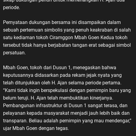
pengorbanan, dan pengabdian
periode.
yang telah diberikan untuk bangsa
dan negara.” Menurut ASDO,
​Pernyataan dukungan bersama ini disampaikan dalam
sejarah perjuangan para veteran
sebuah pertemuan simbolis yang penuh keakraban di salah
harus terus hidup dalam ingatan
satu kediaman tokoh Ciramggon Mbah Goen Kedua tokoh
kolektif bangsa. Terlebih di tengah
tersebut tidak hanya berjabatan tangan erat sebagai simbol
perkembangan zaman, masih
terdapat masyarakat, pelajar, dan
persatuan.
generasi muda yang belum
memahami secara utuh sejarah
​Mbah Goen, tokoh dari Dusun 1, menegaskan bahwa
Veteran Republik Indonesia
keputusannya didasarkan pada rekam jejak nyata yang
maupun keberadaan Legiun
telah ditunjukkan oleh H. Ajan selama periode pertama.
Veteran Republik Indonesia (LVRI)
“Kami tidak ingin berspekulasi dengan pemimpin baru yang
sebagai wadah perjuangan dan
belum teruji. H. Ajan telah membuktikan kinerjanya.
pengabdian para veteran. “Masih
Pembangunan infrastruktur di Dusun 1 sangat terasa, dan
banyak masyarakat, pelajar dan
pelayanan kepada masyarakat menjadi jauh lebih baik dan
generasi muda yang belum
transparan. Beliau adalah pemimpin yang mau mendengar,”
memahami tentang Veteran
ujar Mbah Goen dengan tegas.
Republik Indonesia dalam wadah