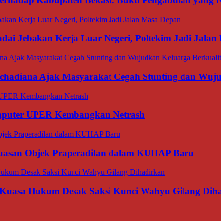
 terhadap Kabupaten Bekasi: Bukti Pengabdian yang
dai Jebakan Kerja Luar Negeri, Poltekim Jadi Jal
rachadiana Ajak Masyarakat Cegah Stunting dan Wuj
omputer UPER Kembangkan Netrash
luasan Objek Praperadilan dalam KUHAP Baru
 Kuasa Hukum Desak Saksi Kunci Wahyu Gilang Dih