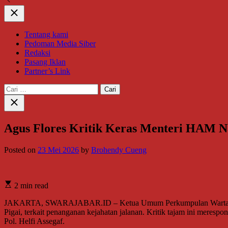
Close
Tentang kami
Pedoman Media Siber
Redaksi
Pasang Iklan
Partner’s Link
Cari
untuk:
Close
search
Agus Flores Kritik Keras Menteri HAM Na
Posted on
23 Mei 2026
by
Brohendy Cueng
2 min read
JAKARTA, SWARAJABAR.ID – Ketua Umum Perkumpulan Wartawan Fas
Pigai, terkait penanganan kejahatan jalanan. Kritik tajam ini meres
Pol. Helfi Assegaf.