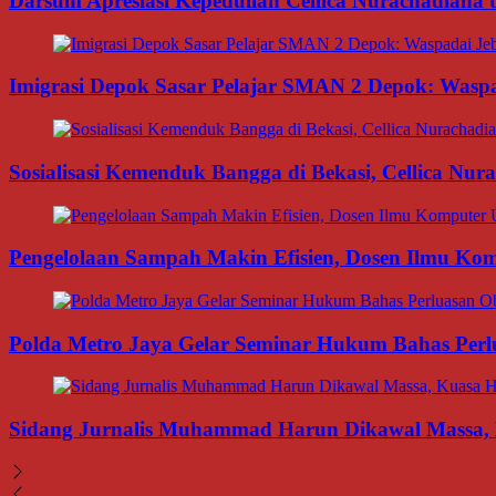
Darsum Apresiasi Kepedulian Cellica Nurachadiana
Imigrasi Depok Sasar Pelajar SMAN 2 Depok: Waspa
Sosialisasi Kemenduk Bangga di Bekasi, Cellica Nu
Pengelolaan Sampah Makin Efisien, Dosen Ilmu K
Polda Metro Jaya Gelar Seminar Hukum Bahas Per
Sidang Jurnalis Muhammad Harun Dikawal Massa,