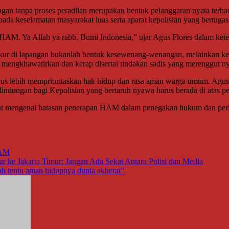
ngan tanpa proses peradilan merupakan bentuk pelanggaran nyata terha
da keselamatan masyarakat luas serta aparat kepolisian yang bertugas
HAM. Ya Allah ya rabb, Bumi Indonesia,” ujar Agus Flores dalam kete
ukur di lapangan bukanlah bentuk kesewenang-wenangan, melainkan keb
at mengkhawatirkan dan kerap disertai tindakan sadis yang merenggut n
arus lebih memprioritaskan hak hidup dan rasa aman warga umum. Agus
erlindungan bagi Kepolisian yang bertaruh nyawa harus berada di atas 
angat mengenai batasan penerapan HAM dalam penegakan hukum dan perl
HAM
ke Jakarta Timur: Jangan Ada Sekat Antara Polisi dan Media
ah tentu aman hidupnya dunia akherat”