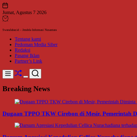
Skip
to
Jumat, Agustus 7 2026
content
SwaraJabar.id – Jendela Informasi Nusantara
Tentang kami
Pedoman Media Siber
Redaksi
Pasang Iklan
Partner’s Link
Shuffle
Search
Menu
Switch
color
Breaking News
mode
Dugaan TPPO TKW Cirebon di Mesir, Pemerintah Di