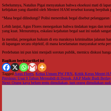
Sebelumnya, Natalius Pigai menyatakan bahwa eksekusi mati di lapa
kebijakan yang diambil oleh Menteri HAM tersebut kurang berpihak pa
“Masa begal dilindungi? Polisi menembak begal disebut pelanggaran 
Lebih lanjut, Agus Flores menegaskan bahwa tindakan tegas dan ter
yang kuat. Menurutnya, eskalasi kejahatan begal saat ini sudah sang
Ia menilai, penegakan hukum di era maraknya kriminalitas jalanan h
di lapangan secara objektif, di mana keselamatan masyarakat serta p
Perdebatan ini pun kini menjadi sorotan publik, memicu diskusi h
Bagikan berita/artikel ini
Tagged
Agus Flores
,
Ketua Umum PW FRN
,
Kritik Keras Mentri 
Navigasi
Previous:
Usai 9 Tahun Mengabdi di Depok, AKP Made Budi Berlayar 
Next:
Orang kaya belum tentu dimuliakan, tapi orang dimuliakan sud
pos