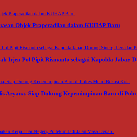
luasan Objek Praperadilan dalam KUHAP Baru
 Irjen Pol Pipit Rismanto sebagai Kapolda Jabar, Do
is Aryana, Siap Dukung Kepemimpinan Baru di Polre