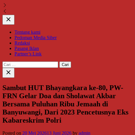
Close
Tentang kami
Pedoman Media Siber
Redaksi
Pasang Iklan
Partner’s Link
Cari
untuk:
Close
search
Sambut HUT Bhayangkara ke-80, PW-
FRN Gelar Doa dan Sholawat Akbar
Bersama Puluhan Ribu Jemaah di
Banyuwangi, Dari 2023 Pencetusnya Eks
Kabareskrim Polri
Posted on
20 Mei 2026
13 Juni 2026
by
admin