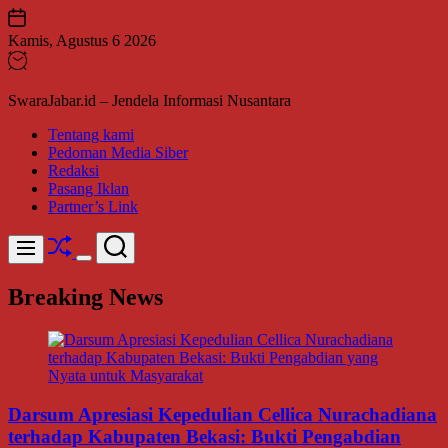
Skip
to
Kamis, Agustus 6 2026
content
SwaraJabar.id – Jendela Informasi Nusantara
Tentang kami
Pedoman Media Siber
Redaksi
Pasang Iklan
Partner’s Link
Shuffle
Search
Menu
Switch
color
Breaking News
mode
Darsum Apresiasi Kepedulian Cellica Nurachadiana
terhadap Kabupaten Bekasi: Bukti Pengabdian