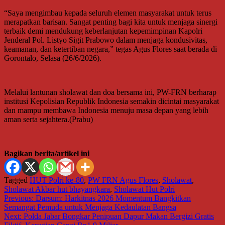
“Saya mengimbau kepada seluruh elemen masyarakat untuk terus
merapatkan barisan. Sangat penting bagi kita untuk menjaga sinergi
terbaik demi mendukung keberlanjutan kepemimpinan Kapolri
Jenderal Pol. Listyo Sigit Prabowo dalam menjaga kondusivitas,
keamanan, dan ketertiban negara,” tegas Agus Flores saat berada di
Gorontalo, Selasa (26/6/2026).
Melalui lantunan sholawat dan doa bersama ini, PW-FRN berharap
institusi Kepolisian Republik Indonesia semakin dicintai masyarakat
dan mampu membawa Indonesia menuju masa depan yang lebih
aman serta sejahtera.(Prabu)
Bagikan berita/artikel ini
Tagged
HUT Polri ke-80
,
PW FRN Agus Flores
,
Sholawat
,
Sholawat Akbar hut bhayangkara
,
Sholawat Hut Polri
Navigasi
Previous:
Darsum: Harkitnas 2026 Momentum Bangkitkan
Semangat Pemuda untuk Menjaga Kedaulatan Bangsa
pos
Next:
Polda Jabar Bongkar Penipuan Dapur Makan Bergizi Gratis