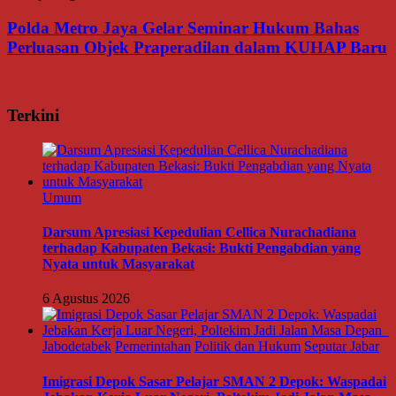
Polda Metro Jaya Gelar Seminar Hukum Bahas
Perluasan Objek Praperadilan dalam KUHAP Baru
Terkini
Umum
Darsum Apresiasi Kepedulian Cellica Nurachadiana
terhadap Kabupaten Bekasi: Bukti Pengabdian yang
Nyata untuk Masyarakat
6 Agustus 2026
Jabodetabek
Pemerintahan
Politik dan Hukum
Seputar Jabar
Imigrasi Depok Sasar Pelajar SMAN 2 Depok: Waspadai