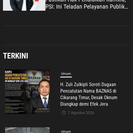
PSI: Ini Teladan Pelayanan Publik
yang Humanis
TERKINI
Umum
Putih Sari Ajak Pekerja Mandiri
Miliki Perlindungan BPJS
Ketenagakerjaan: Negara Hadir
Lindungi Pekerja, Wujudkan
Kesejahteraan
7 Agustus 2026