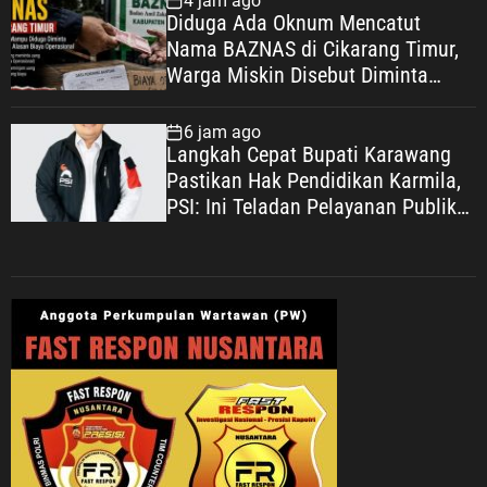
4 jam ago
Diduga Ada Oknum Mencatut
Nama BAZNAS di Cikarang Timur,
Warga Miskin Disebut Diminta
Uang dengan Dalih Biaya
Operasional
6 jam ago
Langkah Cepat Bupati Karawang
Pastikan Hak Pendidikan Karmila,
PSI: Ini Teladan Pelayanan Publik
yang Humanis