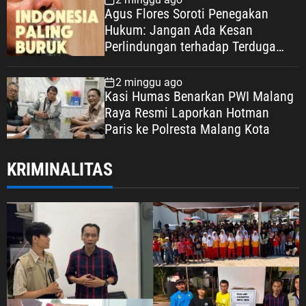
Agus Flores Soroti Penegakan
Hukum: Jangan Ada Kesan
Perlindungan terhadap Terduga
Korupsi, Kepercayaan Publik
Dipertaruhkan
2 minggu ago
Kasi Humas Benarkan PWI Malang
Raya Resmi Laporkan Hotman
Paris ke Polresta Malang Kota
KRIMINALITAS