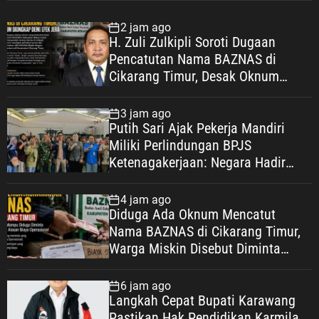
2 jam ago
H. Zuli Zulkipli Soroti Dugaan
Pencatutan Nama BAZNAS di
Cikarang Timur, Desak Oknum
Diungkap demi Efek Jera
3 jam ago
Putih Sari Ajak Pekerja Mandiri
Miliki Perlindungan BPJS
Ketenagakerjaan: Negara Hadir
Lindungi Pekerja, Wujudkan
Kesejahteraan
4 jam ago
Diduga Ada Oknum Mencatut
Nama BAZNAS di Cikarang Timur,
Warga Miskin Disebut Diminta
Uang dengan Dalih Biaya
Operasional
6 jam ago
Langkah Cepat Bupati Karawang
Pastikan Hak Pendidikan Karmila,