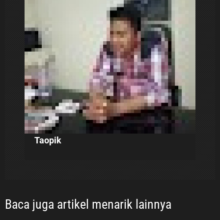
p
o
s
Taopik
Baca juga artikel menarik lainnya