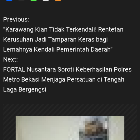
Previous:
N
“Karawang Kian Tidak Terkendali! Rentetan
a
Kerusuhan Jadi Tamparan Keras bagi
Lemahnya Kendali Pemerintah Daerah”
v
Next:
i
FORTAL Nusantara Soroti Keberhasilan Polres
Metro Bekasi Menjaga Persatuan di Tengah
g
Laga Bergengsi
a
s
i