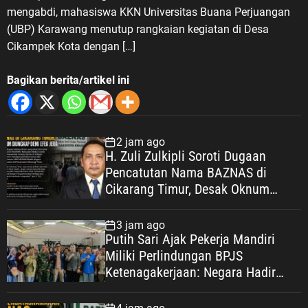
mengabdi, mahasiswa KKN Universitas Buana Perjuangan
(UBP) Karawang menutup rangkaian kegiatan di Desa
Cikampek Kota dengan […]
Bagikan berita/artikel ini
2 jam ago
H. Zuli Zulkipli Soroti Dugaan
Pencatutan Nama BAZNAS di
Cikarang Timur, Desak Oknum
Diungkap demi Efek Jera
3 jam ago
Putih Sari Ajak Pekerja Mandiri
Miliki Perlindungan BPJS
Ketenagakerjaan: Negara Hadir
Lindungi Pekerja, Wujudkan
Kesejahteraan