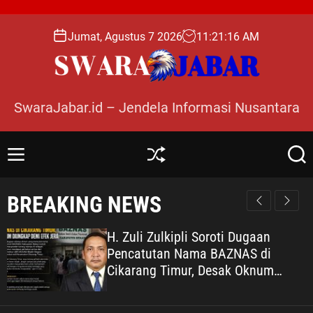
S
k
Jumat, Agustus 7 2026
11
:
21
:
18
AM
i
p
t
o
SwaraJabar.id – Jendela Informasi Nusantara
c
o
n
M
S
S
t
e
h
e
e
n
u
a
BREAKING NEWS
n
u
ff
r
l
c
t
e
h
H. Zuli Zulkipli Soroti Dugaan
Pencatutan Nama BAZNAS di
Cikarang Timur, Desak Oknum
Diungkap demi Efek Jera