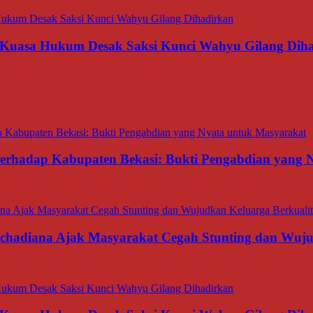
 Kuasa Hukum Desak Saksi Kunci Wahyu Gilang Dih
 terhadap Kabupaten Bekasi: Bukti Pengabdian yang
rachadiana Ajak Masyarakat Cegah Stunting dan Wuj