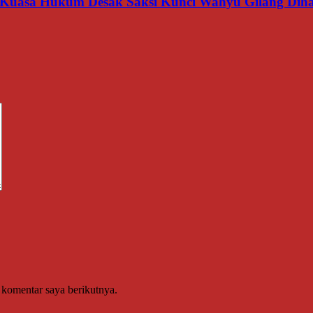
 Kuasa Hukum Desak Saksi Kunci Wahyu Gilang Dih
 komentar saya berikutnya.