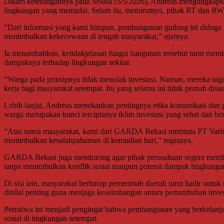
Dalam keterangannya pada Selasa (5/5/2026), Andreas mengungkapkan 
lingkungan yang memadai. Selain itu, menurutnya, pihak RT dan RW s
“Dari informasi yang kami himpun, pembangunan gudang ini diduga ti
menimbulkan kekecewaan di tengah masyarakat,” ujarnya.
Ia menambahkan, ketidakjelasan fungsi bangunan tersebut turut memic
dampaknya terhadap lingkungan sekitar.
“Warga pada prinsipnya tidak menolak investasi. Namun, mereka ing
kerja bagi masyarakat setempat. Itu yang selama ini tidak pernah disa
Lebih lanjut, Andreas menekankan pentingnya etika komunikasi dan p
warga merupakan kunci terciptanya iklim investasi yang sehat dan ber
“Atas nama masyarakat, kami dari GARDA Bekasi meminta PT Varitec
menimbulkan kesalahpahaman di kemudian hari,” tegasnya.
GARDA Bekasi juga mendorong agar pihak perusahaan segera memberika
tanpa menimbulkan konflik sosial maupun potensi dampak lingkunga
Di sisi lain, masyarakat berharap pemerintah daerah turut hadir unt
dinilai penting guna menjaga keseimbangan antara pertumbuhan inves
Peristiwa ini menjadi pengingat bahwa pembangunan yang berkelanjut
sosial di lingkungan setempat.