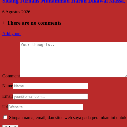
Sidang Jurnalis Muhammad Harun Dikawal Massa,
6 Agustus 2026
+
There are no comments
Add yours
Comment
Name
Email
Url
Simpan nama, email, dan situs web saya pada peramban ini untuk