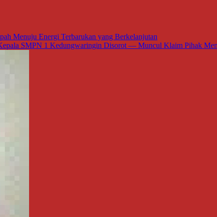
mpah Menuju Energi Terbarukan yang Berkelanjutan
i, Kepala SMPN 1 Kedungwaringin Disorot — Muncul Klaim Pihak Me