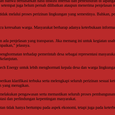
bahwa berdasarkan hasil diskusi internal dan penelusuran di lapangan
etempat juga belum pernah dilibatkan ataupun menerima penjelasan re
dak melalui proses perizinan lingkungan yang semestinya. Bahkan, pe
u keresahan warga. Masyarakat berharap adanya keterbukaan informasi, 
in ada penjelasan yang transparan. Jika memang ini untuk kegiatan u
mpaikan,” jelasnya.
enghormatan terhadap pemerintah desa sebagai representasi masyarakat
kelanjutan.
h Energy untuk lebih menghormati kepala desa dan warga lingkungan.
n klarifikasi terbuka serta melengkapi seluruh perizinan sesuai kete
n yang merugikan.
uk melakukan pengawasan serta memastikan seluruh proses pembangunan d
tasi dan perlindungan kepentingan masyarakat.
an tidak hanya bertumpu pada aspek ekonomi, tetapi juga pada keterbu