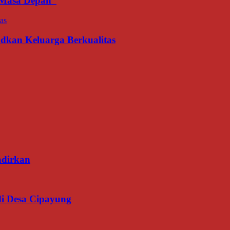
an Masa Depan
udkan Keluarga Berkualitas
adirkan
di Desa Cipayung