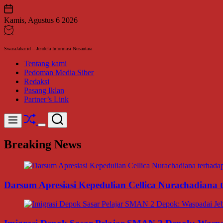
Skip
to
Kamis, Agustus 6 2026
content
SwaraJabar.id – Jendela Informasi Nusantara
Tentang kami
Pedoman Media Siber
Redaksi
Pasang Iklan
Partner’s Link
Shuffle
Search
Menu
Switch
color
Breaking News
mode
Darsum Apresiasi Kepedulian Cellica Nurachadiana