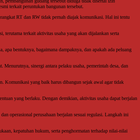
, pembangunan gudang tersebut diduga tidak disertai izin
smi terkait peruntukan bangunan tersebut.
rangkat RT dan RW tidak pernah diajak komunikasi. Hal ini tentu
terutama terkait aktivitas usaha yang akan dijalankan serta
saha, apa bentuknya, bagaimana dampaknya, dan apakah ada peluang
. Menurutnya, sinergi antara pelaku usaha, pemerintah desa, dan
 Komunikasi yang baik harus dibangun sejak awal agar tidak
ntuan yang berlaku. Dengan demikian, aktivitas usaha dapat berjalan
an operasional perusahaan berjalan sesuai regulasi. Langkah ini
kaan, kepatuhan hukum, serta penghormatan terhadap nilai-nilai