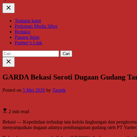
Close
Tentang kami
Pedoman Media Siber
Redaksi
Pasang Iklan
Partner’s Link
Cari
untuk:
Close
search
GARDA Bekasi Soroti Dugaan Gudang Tanp
Posted on
5 Mei 2026
by
Taopik
2 min read
Bekasi — Kepedulian terhadap tata kelola lingkungan dan penghorm
menyampaikan dugaan adanya pembangunan gudang oleh PT Varitech 