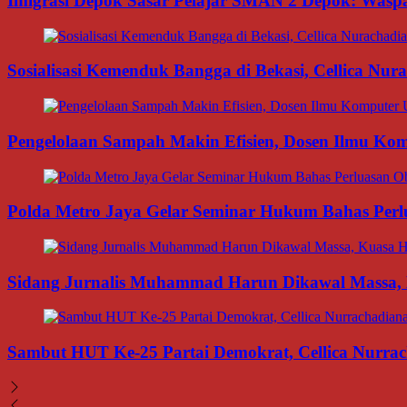
Imigrasi Depok Sasar Pelajar SMAN 2 Depok: Waspa
Sosialisasi Kemenduk Bangga di Bekasi, Cellica Nu
Pengelolaan Sampah Makin Efisien, Dosen Ilmu K
Polda Metro Jaya Gelar Seminar Hukum Bahas Per
Sidang Jurnalis Muhammad Harun Dikawal Massa,
Sambut HUT Ke-25 Partai Demokrat, Cellica Nurrac