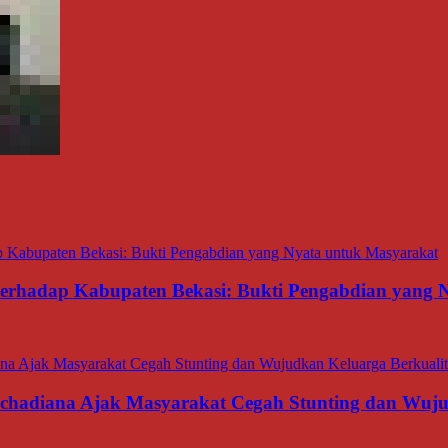
 terhadap Kabupaten Bekasi: Bukti Pengabdian yang
rachadiana Ajak Masyarakat Cegah Stunting dan Wuj