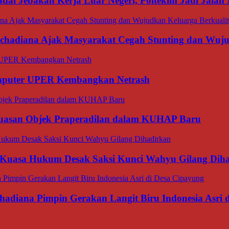
dai Jebakan Kerja Luar Negeri, Poltekim Jadi Jal
rachadiana Ajak Masyarakat Cegah Stunting dan Wuj
omputer UPER Kembangkan Netrash
luasan Objek Praperadilan dalam KUHAP Baru
 Kuasa Hukum Desak Saksi Kunci Wahyu Gilang Dih
hadiana Pimpin Gerakan Langit Biru Indonesia Asri 