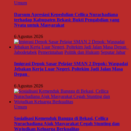
Umum
Darsum Apresiasi Kepedulian Cellica Nurachadiana
terhadap Kabupaten Bekasi: Bukti Pengabdian yang
Nyata untuk Masyarakat
6 Agustus 2026
Jabodetabek
Pemerintahan
Politik dan Hukum
Seputar Jabar
Imigrasi Depok Sasar Pelajar SMAN 2 Depok: Waspadai
Jebakan Kerja Luar Negeri, Poltekim Jadi Jalan Masa
Depan
6 Agustus 2026
Umum
Sosialisasi Kemenduk Bangga di Bekasi, Cellica
Nurachadiana Ajak Masyarakat Cegah Stunting dan
Wujudkan Keluarga Berkualitas