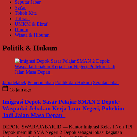
Seputar Jabar
Syi'ar
Tokoh Kita
Tribrata
UMKM & Ekraf
Umum
Wisata & Hiburan
Politik & Hukum
Jabodetabek
Pemerintahan
Politik dan Hukum
Seputar Jabar
18 jam ago
Imigrasi Depok Sasar Pelajar SMAN 2 Depok:
Waspadai Jebakan Kerja Luar Negeri, Poltekim
Jadi Jalan Masa Depan
DEPOK, SWARAJABAR.ID — Kantor Imigrasi Kelas I Non TPI
Depok memilih SMA Negeri 2 Depok sebagai lokasi kegiatan