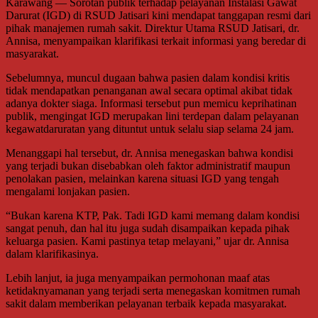
Karawang — Sorotan publik terhadap pelayanan Instalasi Gawat
Darurat (IGD) di RSUD Jatisari kini mendapat tanggapan resmi dari
pihak manajemen rumah sakit. Direktur Utama RSUD Jatisari, dr.
Annisa, menyampaikan klarifikasi terkait informasi yang beredar di
masyarakat.
Sebelumnya, muncul dugaan bahwa pasien dalam kondisi kritis
tidak mendapatkan penanganan awal secara optimal akibat tidak
adanya dokter siaga. Informasi tersebut pun memicu keprihatinan
publik, mengingat IGD merupakan lini terdepan dalam pelayanan
kegawatdaruratan yang dituntut untuk selalu siap selama 24 jam.
Menanggapi hal tersebut, dr. Annisa menegaskan bahwa kondisi
yang terjadi bukan disebabkan oleh faktor administratif maupun
penolakan pasien, melainkan karena situasi IGD yang tengah
mengalami lonjakan pasien.
“Bukan karena KTP, Pak. Tadi IGD kami memang dalam kondisi
sangat penuh, dan hal itu juga sudah disampaikan kepada pihak
keluarga pasien. Kami pastinya tetap melayani,” ujar dr. Annisa
dalam klarifikasinya.
Lebih lanjut, ia juga menyampaikan permohonan maaf atas
ketidaknyamanan yang terjadi serta menegaskan komitmen rumah
sakit dalam memberikan pelayanan terbaik kepada masyarakat.