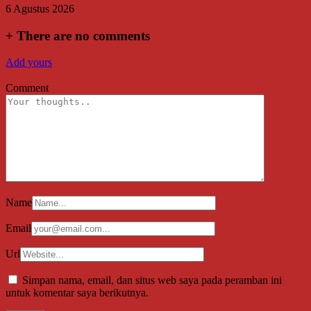
6 Agustus 2026
+
There are no comments
Add yours
Comment
Name
Email
Url
Simpan nama, email, dan situs web saya pada peramban ini
untuk komentar saya berikutnya.