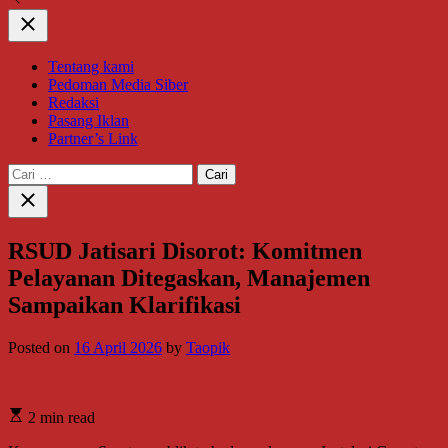
Close
Tentang kami
Pedoman Media Siber
Redaksi
Pasang Iklan
Partner’s Link
Cari
untuk:
Close
search
RSUD Jatisari Disorot: Komitmen
Pelayanan Ditegaskan, Manajemen
Sampaikan Klarifikasi
Posted on
16 April 2026
by
Taopik
2 min read