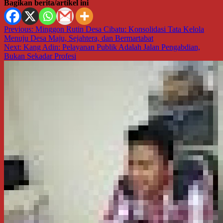
Bagikan berita/artikel ini
Navigasi
Previous:
Minggon Rutin Desa Cibatu: Konsolidasi Tata Kelola
Menuju Desa Maju, Sejahtera, dan Bermartabat
pos
Next:
Kang Adin: Pelayanan Publik Adalah Jalan Pengabdian,
Bukan Sekadar Profesi