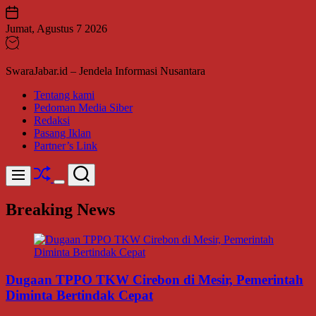
Skip
to
Jumat, Agustus 7 2026
content
SwaraJabar.id – Jendela Informasi Nusantara
Tentang kami
Pedoman Media Siber
Redaksi
Pasang Iklan
Partner’s Link
Shuffle
Search
Menu
Switch
color
Breaking News
mode
Dugaan TPPO TKW Cirebon di Mesir, Pemerintah
Diminta Bertindak Cepat