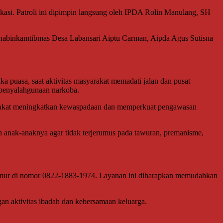
kasi. Patroli ini dipimpin langsung oleh IPDA Rolin Manulang, SH
Bhabinkamtibmas Desa Labansari Aiptu Carman, Aipda Agus Sutisna
 puasa, saat aktivitas masyarakat memadati jalan dan pusat
a penyalahgunaan narkoba.
yarakat meningkatkan kewaspadaan dan memperkuat pengawasan
 anak-anaknya agar tidak terjerumus pada tawuran, premanisme,
g Timur di nomor 0822-1883-1974. Layanan ini diharapkan memudahkan
n aktivitas ibadah dan kebersamaan keluarga.