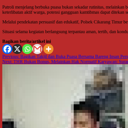
Patroli menjelang berbuka puasa bukan sekadar rutinitas, melainkan
keterlibatan aktif warga, potensi gangguan kamtibmas dapat ditekan se
Melalui pendekatan persuasif dan edukatif, Polsek Cikarang Timur 
Situasi selama kegiatan berlangsung terpantau aman, tertib, dan kondu
Bagikan berita/artikel ini
Navigasi
Previous:
Bagikan Takjil dan Buka Puasa Bersama Bareng Insan Pers
Next:
THR Bukan Bonus, Melainkan Hak Normatif Karyawan: Suran
pos