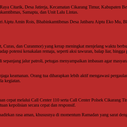
 Raya Citarik, Desa Jatireja, Kecamatan Cikarang Timur, Kabupaten Be
nkamtibmas, Samapta, dan Unit Lalu Lintas.
ari Aiptu Amin Rois, Bhabinkamtibmas Desa Jatibaru Aiptu Eko Mu, 
t, Curas, dan Curanmor) yang kerap meningkat menjelang waktu berbuka
adap potensi kenakalan remaja, seperti aksi tawuran, balap liar, hingg
di sepanjang jalur patroli, petugas menyampaikan imbauan agar mas
aga keamanan. Orang tua diharapkan lebih aktif mengawasi pergaulan
a kegiatan.
aduan cepat melalui Call Center 110 serta Call Center Polsek Cikaran
n kepolisian secara cepat dan responsif.
adirkan rasa aman, khususnya di momentum Ramadan yang sarat denga