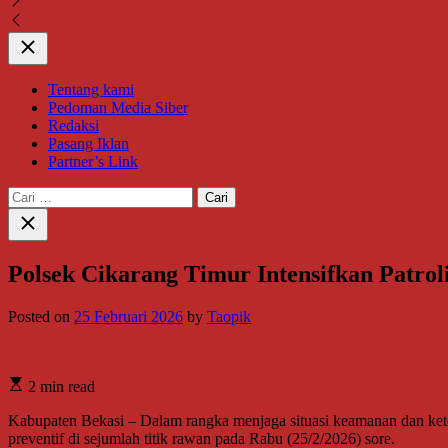
Close
Tentang kami
Pedoman Media Siber
Redaksi
Pasang Iklan
Partner’s Link
Cari
untuk:
Close
search
Polsek Cikarang Timur Intensifkan Patro
Posted on
25 Februari 2026
by
Taopik
2 min read
Kabupaten Bekasi – Dalam rangka menjaga situasi keamanan dan kete
preventif di sejumlah titik rawan pada Rabu (25/2/2026) sore.