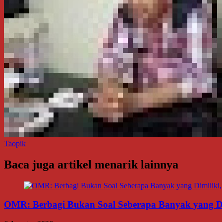
Taopik
Baca juga artikel menarik lainnya
OMR: Berbagi Bukan Soal Seberapa Banyak yang Di