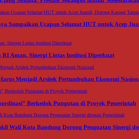
Ujang Suhana: Prestasi Sekaligus Ikhtiar Melestarik
aya Sampaikan Ucapan Selamat HUT untuk Acep Juan
I Aman, Sinergi Lintas Institusi Diperkuat
 Harus Menjadi Arsitek Pertumbuhan Ekonomi Nasion
ordinasi” Berkedok Pungutan di Proyek Pemerintah
il Wali Kota Bandung Dorong Penguatan Sinergi de