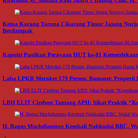
Kharisma M. Suhana Raih Juara 1 Dalang Cilik, H. 
Ketua Karang Taruna Cikarang Timur Jajang Nurj
Berdampak
Kapolri Pastikan Perayaan HUT ke-81 Kemerdekaan R
Laba LPKR Meroket 179 Persen, Bamsoet: Properti
LBH ELIT Cirebon Tantang APH: Sikat Praktik “Ko
H. Bagus Machdiantoro Kembali Nahkodai BBC, Wak