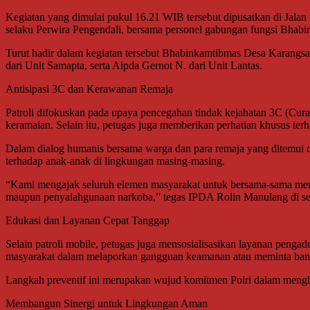
Kegiatan yang dimulai pukul 16.21 WIB tersebut dipusatkan di Jalan
selaku Perwira Pengendali, bersama personel gabungan fungsi Bhabi
Turut hadir dalam kegiatan tersebut Bhabinkamtibmas Desa Karangs
dari Unit Samapta, serta Aipda Gernot N. dari Unit Lantas.
Antisipasi 3C dan Kerawanan Remaja
Patroli difokuskan pada upaya pencegahan tindak kejahatan 3C (Cura
keramaian. Selain itu, petugas juga memberikan perhatian khusus terh
Dalam dialog humanis bersama warga dan para remaja yang ditemui 
terhadap anak-anak di lingkungan masing-masing.
“Kami mengajak seluruh elemen masyarakat untuk bersama-sama menj
maupun penyalahgunaan narkoba,” tegas IPDA Rolin Manulang di sel
Edukasi dan Layanan Cepat Tanggap
Selain patroli mobile, petugas juga mensosialisasikan layanan peng
masyarakat dalam melaporkan gangguan keamanan atau meminta bantua
Langkah preventif ini merupakan wujud komitmen Polri dalam mengh
Membangun Sinergi untuk Lingkungan Aman