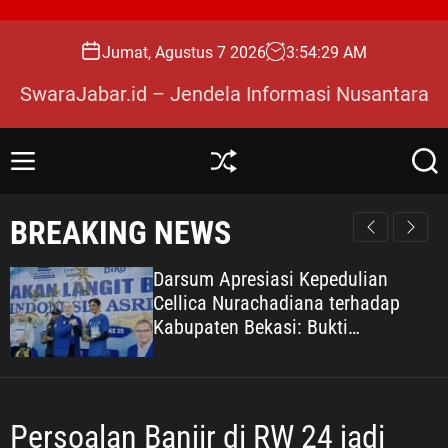
S
k
Jumat, Agustus 7 2026
3
:
54
:
30
AM
i
p
SwaraJabar.id – Jendela Informasi Nusantara
t
o
c
M
S
S
o
e
h
e
n
u
a
n
BREAKING NEWS
u
ff
r
t
l
c
e
e
h
Darsum Apresiasi Kepedulian
n
Cellica Nurachadiana terhadap
t
Kabupaten Bekasi: Bukti
Pengabdian yang Nyata untuk
Masyarakat
Persoalan Banjir di RW 24 jadi