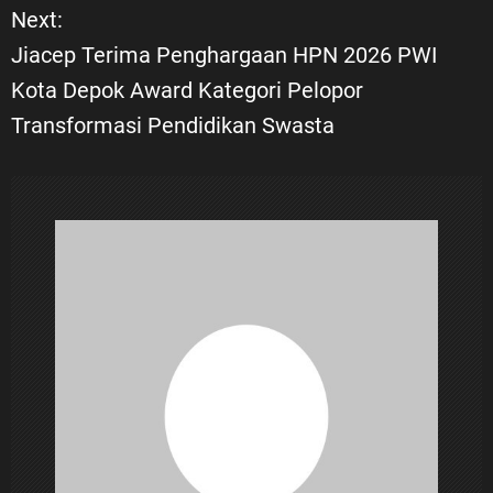
Next:
i
Jiacep Terima Penghargaan HPN 2026 PWI
Kota Depok Award Kategori Pelopor
g
Transformasi Pendidikan Swasta
a
s
i
p
o
s