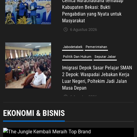
Cellica Nurachadiana terhadap
Kabupaten Bekasi: Bukti
Pengabdian yang Nyata untuk
Masyarakat
6 Agustus 2026
Jabodetabek
Pemerintahan
Politik Dan Hukum
Seputar Jabar
Imigrasi Depok Sasar Pelajar SMAN
2 Depok: Waspadai Jebakan Kerja
Luar Negeri, Poltekim Jadi Jalan
Masa Depan
6 Agustus 2026
EKONOMI & BISNIS
Umum
Sosialisasi Kemenduk Bangga di
Bekasi, Cellica Nurachadiana Ajak