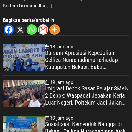
Korban bernama Ibu […]
Bagikan berita/artikel ini
18 jam ago
Darsum Apresiasi Kepedulian
Cellica Nurachadiana terhadap
Kabupaten Bekasi: Bukti
Pengabdian yang Nyata untuk
Masyarakat
19 jam ago
Imigrasi Depok Sasar Pelajar SMAN
2 Depok: Waspadai Jebakan Kerja
Luar Negeri, Poltekim Jadi Jalan
Masa Depan
19 jam ago
Sosialisasi Kemenduk Bangga di
Bekasi, Cellica Nurachadiana Ajak