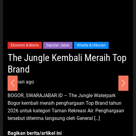
Masyarakat Cegah Stunting dan
Wujudkan Keluarga Berkualitas
6 Agustus 2026
Advertorial
Nasional
Pendidikan
Ekonomi & Bisnis
Seputar Jabar
Wisata & Hiburan
Pengelolaan Sampah Makin Efisien,
Dosen Ilmu Komputer UPER
The Jungle Kembali Meraih Top
Kembangkan Netrash
Brand
6 Agustus 2026
7 hari ago
BOGOR, SWARAJABAR.ID – The Jungle Waterpark
Umum
Bogor kembali meraih penghargaan Top Brand tahun
Dugaan TPPO TKW Cirebon di Mesir,
2026 untuk kategori Taman Rekreasi Air. Penghargaan
Pemerintah Diminta Bertindak
tersebut diterima langsung oleh General […]
Cepat
7 Agustus 2026
Bagikan berita/artikel ini