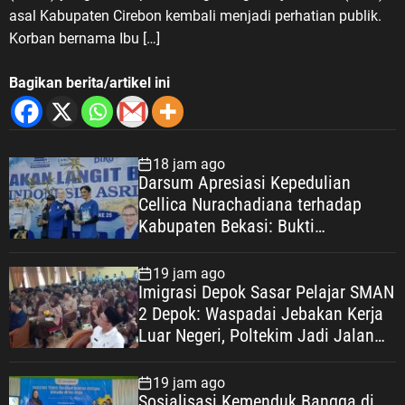
asal Kabupaten Cirebon kembali menjadi perhatian publik.
Korban bernama Ibu […]
Bagikan berita/artikel ini
18 jam ago
Darsum Apresiasi Kepedulian
Cellica Nurachadiana terhadap
Kabupaten Bekasi: Bukti
Pengabdian yang Nyata untuk
Masyarakat
19 jam ago
Imigrasi Depok Sasar Pelajar SMAN
2 Depok: Waspadai Jebakan Kerja
Luar Negeri, Poltekim Jadi Jalan
Masa Depan
19 jam ago
Sosialisasi Kemenduk Bangga di