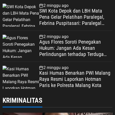
2 minggu ago
SWI Kota Depok dan LBH Mata
Pena Gelar Pelatihan Paralegal,
Febrina Puspitasari: Paralegal
Garda Terdepan Perluas Akses
Keadilan Warga Depok
2 minggu ago
Agus Flores Soroti Penegakan
Hukum: Jangan Ada Kesan
Perlindungan terhadap Terduga
Korupsi, Kepercayaan Publik
Dipertaruhkan
2 minggu ago
Kasi Humas Benarkan PWI Malang
Raya Resmi Laporkan Hotman
Paris ke Polresta Malang Kota
KRIMINALITAS