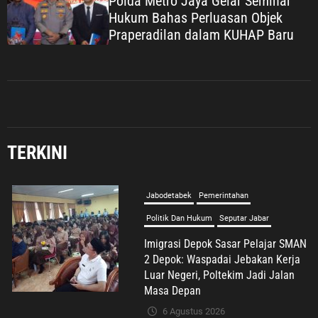
Polda Metro Jaya Gelar Seminar
Hukum Bahas Perluasan Objek
Praperadilan dalam KUHAP Baru
TERKINI
Umum
Sosialisasi Kemenduk Bangga di
Bekasi, Cellica Nurachadiana Ajak
Masyarakat Cegah Stunting dan
Wujudkan Keluarga Berkualitas
6 Agustus 2026