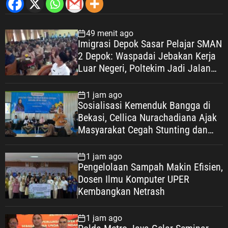
49 menit ago
Imigrasi Depok Sasar Pelajar SMAN
2 Depok: Waspadai Jebakan Kerja
Luar Negeri, Poltekim Jadi Jalan
Masa Depan
1 jam ago
Sosialisasi Kemenduk Bangga di
Bekasi, Cellica Nurachadiana Ajak
Masyarakat Cegah Stunting dan
Wujudkan Keluarga Berkualitas
1 jam ago
Pengelolaan Sampah Makin Efisien,
Dosen Ilmu Komputer UPER
Kembangkan Netrash
1 jam ago