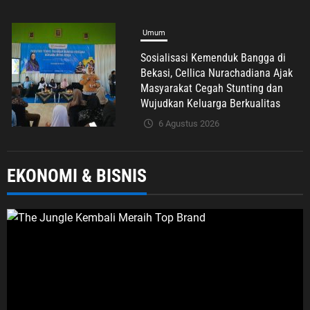
Advertorial
Nasional
Pendidikan
Pengelolaan Sampah Makin Efisien,
Dosen Ilmu Komputer UPER
Kembangkan Netrash
6 Agustus 2026
Nasional
Politik Dan Hukum
Tribrata
EKONOMI & BISNIS
Polda Metro Jaya Gelar Seminar
Hukum Bahas Perluasan Objek
Praperadilan dalam KUHAP Baru
6 Agustus 2026
Umum
Ekonomi & Bisnis
Jabodetabek
UMKM & Ekraf