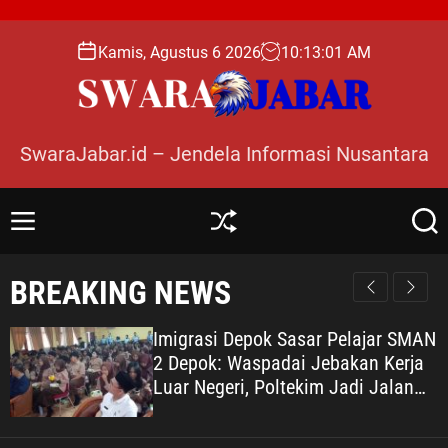
S
k
Kamis, Agustus 6 2026
10
:
13
:
03
AM
i
p
t
o
SwaraJabar.id – Jendela Informasi Nusantara
c
o
n
M
S
S
t
e
h
e
e
n
u
a
BREAKING NEWS
n
u
ff
r
l
c
t
e
h
Imigrasi Depok Sasar Pelajar SMAN
2 Depok: Waspadai Jebakan Kerja
Luar Negeri, Poltekim Jadi Jalan
Masa Depan