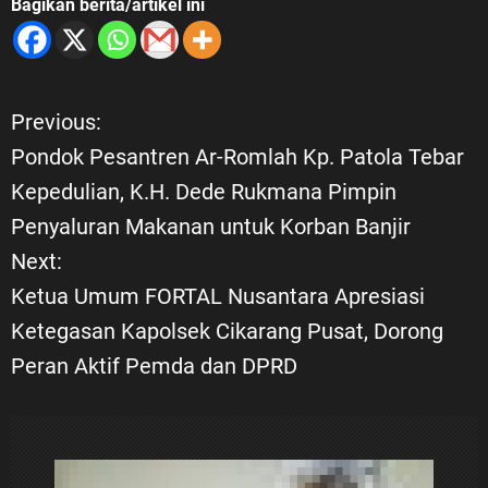
Bagikan berita/artikel ini
Previous:
N
Pondok Pesantren Ar-Romlah Kp. Patola Tebar
a
Kepedulian, K.H. Dede Rukmana Pimpin
Penyaluran Makanan untuk Korban Banjir
v
Next:
i
Ketua Umum FORTAL Nusantara Apresiasi
Ketegasan Kapolsek Cikarang Pusat, Dorong
g
Peran Aktif Pemda dan DPRD
a
s