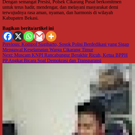
Dengan semangat Presisi, Polsek Cikarang Pusat berkomitmen
untuk terus hadir, mendengar, dan melayani masyarakat demi
terwujudnya rasa aman, nyaman, dan harmonis di wilayah
Kabupaten Bekasi.
Bagikan berita/artikel ini
Navigasi
Previous:
Kompol Sugiharto, Sosok Polisi Berdedikasi yang Sigap
Mengawal Keselamatan Warga Cikarang Timur
pos
Next:
Muscam KNPI Rancabungur Berakhir Ricuh, Ketua BPPH
PP Angkat Bicara Soal Demokrasi dan Transparansi