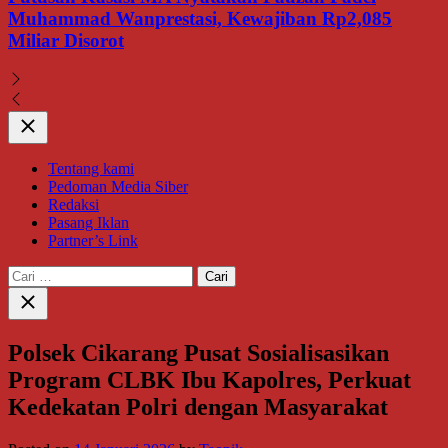
Muhammad Wanprestasi, Kewajiban Rp2,085
Miliar Disorot
Close
Tentang kami
Pedoman Media Siber
Redaksi
Pasang Iklan
Partner’s Link
Cari
untuk:
Close
search
Polsek Cikarang Pusat Sosialisasikan
Program CLBK Ibu Kapolres, Perkuat
Kedekatan Polri dengan Masyarakat