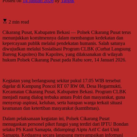
Posted on
14 Januari 2026
by
Taopik
2 min read
Cikarang Pusat, Kabupaten Bekasi — Polsek Cikarang Pusat terus
menunjukkan komitmennya dalam membangun kedekatan dan
kepercayaan publik melalui pendekatan humanis. Salah satunya
diwujudkan melalui Sosialisasi Program CLBK (Curhat Langsung
Bareng Kapolres) Ibu Kapolres, yang dilaksanakan di wilayah
hukum Polsek Cikarang Pusat pada Rabu sore, 14 Januari 2026.
Kegiatan yang berlangsung sekitar pukul 17.05 WIB tersebut
digelar di Kampung Poncol RT 07 RW 08, Desa Hegarmukti,
Kecamatan Cikarang Pusat, Kabupaten Bekasi. Program CLBK
menjadi ruang dialog terbuka antara Polri dan masyarakat, guna
menyerap aspirasi, keluhan, serta harapan warga terkait situasi
keamanan dan ketertiban masyarakat (kamtibmas).
Dalam pelaksanaan kegiatan ini, Polsek Cikarang Pusat
menugaskan personel piket fungsi yang terdiri dari IPTU Bondan
selaku PS Kanit Samapta, didampingi Aiptu Arif C dari Unit
Samapta. Keduanya secara langsung menyampaikan informasi