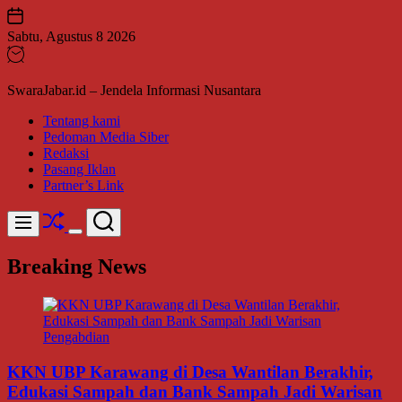
Skip
to
Sabtu, Agustus 8 2026
content
SwaraJabar.id – Jendela Informasi Nusantara
Tentang kami
Pedoman Media Siber
Redaksi
Pasang Iklan
Partner’s Link
Shuffle
Search
Menu
Switch
color
Breaking News
mode
KKN UBP Karawang di Desa Wantilan Berakhir,
Edukasi Sampah dan Bank Sampah Jadi Warisan