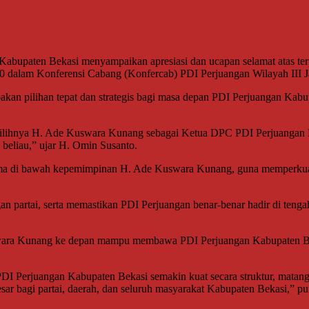
Kabupaten Bekasi menyampaikan apresiasi dan ucapan selamat atas t
alam Konferensi Cabang (Konfercab) PDI Perjuangan Wilayah III Jaw
an pilihan tepat dan strategis bagi masa depan PDI Perjuangan Kabup
erpilihnya H. Ade Kuswara Kunang sebagai Ketua DPC PDI Perjuangan K
 beliau,” ujar H. Omin Susanto.
ama di bawah kepemimpinan H. Ade Kuswara Kunang, guna memperkuat s
an partai, serta memastikan PDI Perjuangan benar-benar hadir di teng
ra Kunang ke depan mampu membawa PDI Perjuangan Kabupaten Bekasi 
Perjuangan Kabupaten Bekasi semakin kuat secara struktur, matang d
ar bagi partai, daerah, dan seluruh masyarakat Kabupaten Bekasi,” p