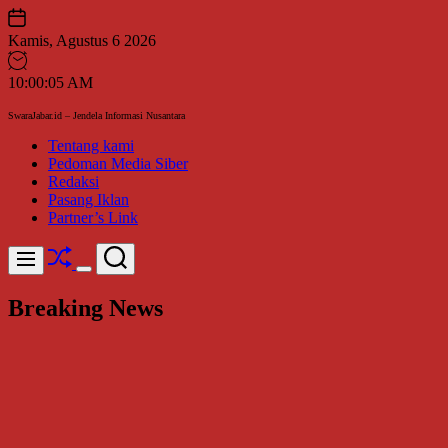
Skip
to
Kamis, Agustus 6 2026
content
10
:
00
:
05
AM
SwaraJabar.id – Jendela Informasi Nusantara
Tentang kami
Pedoman Media Siber
Redaksi
Pasang Iklan
Partner’s Link
Shuffle
Search
Menu
Switch
color
Breaking News
mode