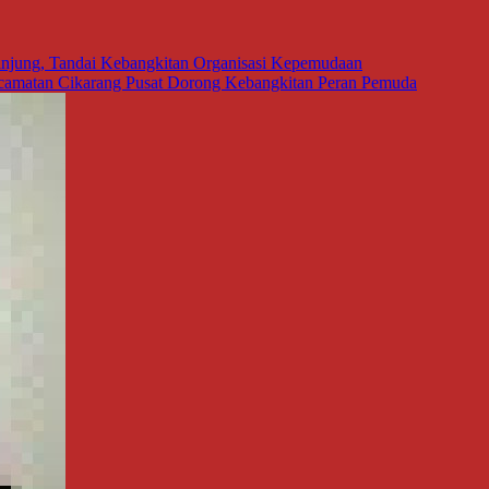
tanjung, Tandai Kebangkitan Organisasi Kepemudaan
camatan Cikarang Pusat Dorong Kebangkitan Peran Pemuda