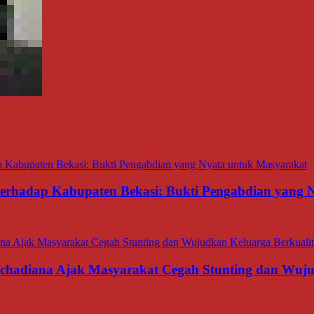
 terhadap Kabupaten Bekasi: Bukti Pengabdian yang
rachadiana Ajak Masyarakat Cegah Stunting dan Wuj