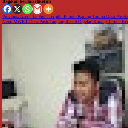
Bagikan berita/artikel ini
Navigasi
Previous:
Asep “Jambul” Terpilih Pimpin Karang Taruna Desa Pasir
Next:
MWKT Desa Pasir Tanjung Resmi Digelar, Karang Taruna Ke
pos