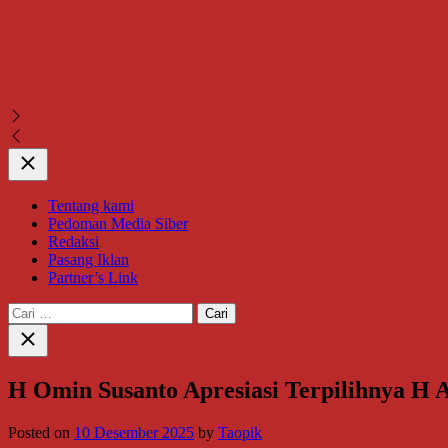
Close
Tentang kami
Pedoman Media Siber
Redaksi
Pasang Iklan
Partner’s Link
Cari
untuk:
Close
search
H Omin Susanto Apresiasi Terpilihnya H
Posted on
10 Desember 2025
by
Taopik