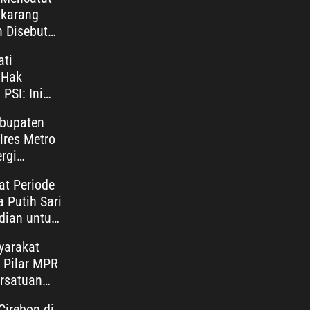
karang
n Disebut
n Dalih
ti
 Hak
PSI: Ini
Publik yang
bupaten
lres Metro
rgi
olisian
at Periode
ang
 Putih Sari
dian untuk
yarakat
 Pilar MPR
rsatuan
donesia
irebon di