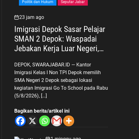
Politik dan Hukum
Seputar Jabar
23 jam ago
Imigrasi Depok Sasar Pelajar
SMAN 2 Depok: Waspadai
Jebakan Kerja Luar Negeri,
Poltekim Jadi Jalan Masa
DEPOK, SWARAJABAR.ID — Kantor
Depan
Imigrasi Kelas I Non TPI Depok memilih
SMA Negeri 2 Depok sebagai lokasi
kegiatan Imigrasi Go To School pada Rabu
(5/8/2026), […]
Bagikan berita/artikel ini
1 minggu ago