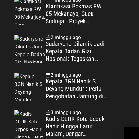
Klarifikasi Pokmas RW
05 Mekarjaya, Cucu
Sudrajat: Proyek
Drainase Selesai Sesuai
Spesifikasi
2 minggu ago
Sudaryono Dilantik Jadi
Kepala Badan Gizi
Nasional: Tegaskan
Bebas Konflik
Kepentingan
2 minggu ago
Kepala BGN Nanik S
Deyang Mundur : Perlu
Pengobatan Jantung di
Luar Negeri
3 minggu ago
Kadis DLHK Kota Depok
Hadir Hingga Larut
Duga
Malam, Dengar
Sab