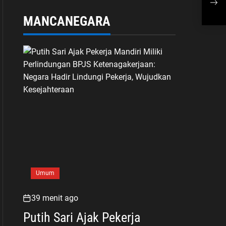
Langsung Polemik
Mua
Retribusi Sampah di
MANCANEGARA
Mekarjaya
Umum
39 menit ago
Putih Sari Ajak Pekerja