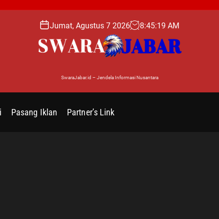
Jumat, Agustus 7 2026
8
:
45
:
20
AM
SwaraJabar.id – Jendela Informasi Nusantara
i
Pasang Iklan
Partner’s Link