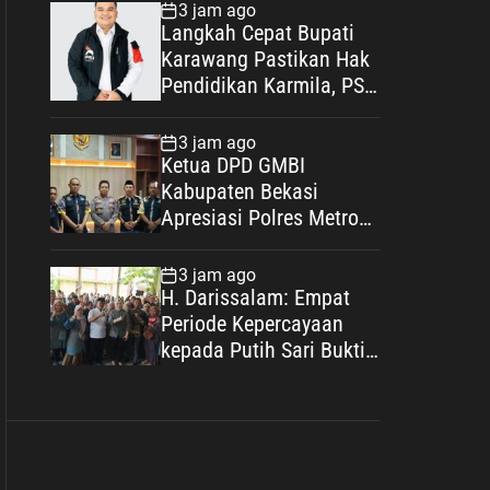
Uang dengan Dalih Biaya
3 jam ago
Operasional
Langkah Cepat Bupati
Karawang Pastikan Hak
Pendidikan Karmila, PSI:
Ini Teladan Pelayanan
Publik yang Humanis
3 jam ago
Ketua DPD GMBI
Kabupaten Bekasi
Apresiasi Polres Metro
Bekasi, Perkuat Sinergi
Masyarakat dan
3 jam ago
Kepolisian Demi
H. Darissalam: Empat
Kamtibmas yang
Periode Kepercayaan
Kondusif
kepada Putih Sari Bukti
Nyata Pengabdian untuk
Masyarakat