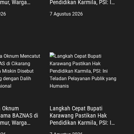
imur, Warga
Pendidikan Karmila, PSI: Ini
ebut Diminta
Teladan Pelayanan Publik
026
7 Agustus 2026
n Dalih Biaya
yang Humanis
l
a Oknum
Langkah Cepat Bupati
Nama BAZNAS di
Karawang Pastikan Hak
imur, Warga
Pendidikan Karmila, PSI: Ini
ebut Diminta
Teladan Pelayanan Publik