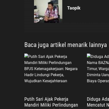
a
Taopik
s
i
p
Baca juga artikel menarik lainnya
o
s
Putih Sari Ajak Pekerja
Diduga Ad
Mandiri Miliki Perlindungan
Mencatut 