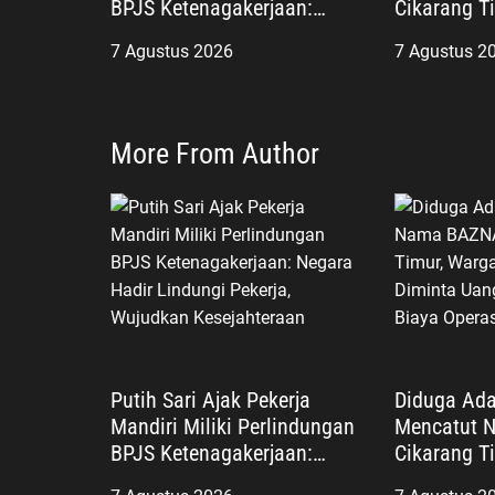
BPJS Ketenagakerjaan:
Cikarang T
Negara Hadir Lindungi
Miskin Dis
7 Agustus 2026
7 Agustus 2
Pekerja, Wujudkan
Uang denga
Kesejahteraan
Operasiona
More From Author
Putih Sari Ajak Pekerja
Diduga Ad
Mandiri Miliki Perlindungan
Mencatut 
BPJS Ketenagakerjaan:
Cikarang T
Negara Hadir Lindungi
Miskin Dis