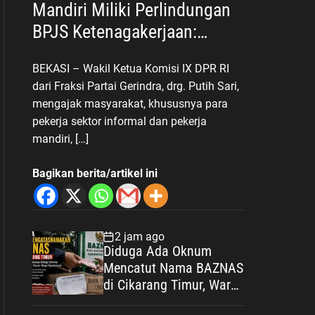
Mandiri Miliki Perlindungan
BPJS Ketenagakerjaan:
Negara Hadir Lindungi
BEKASI – Wakil Ketua Komisi IX DPR RI
Pekerja, Wujudkan
dari Fraksi Partai Gerindra, drg. Putih Sari,
Kesejahteraan
mengajak masyarakat, khususnya para
pekerja sektor informal dan pekerja
mandiri, […]
Bagikan berita/artikel ini
2 jam ago
Diduga Ada Oknum
Mencatut Nama BAZNAS
di Cikarang Timur, Warga
Miskin Disebut Diminta