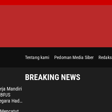
S
k
i
p
t
o
c
o
n
Tentang kami
Pedoman Media Siber
Redaks
t
e
n
BREAKING NEWS
t
rja Mandiri
 BPJS
egara Hadir
Wujudkan
Mencatut