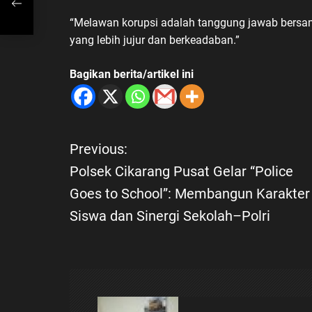
n
“Melawan korupsi adalah tanggung jawab bersam
yang lebih jujur dan berkeadaban.”
Bagikan berita/artikel ini
Previous:
N
Polsek Cikarang Pusat Gelar “Police
a
Goes to School”: Membangun Karakter
Siswa dan Sinergi Sekolah–Polri
v
i
g