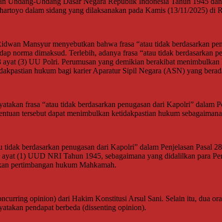
engan Undang-Undang Dasar Negara Republik Indonesia Tahun 1945 d
toyo dalam sidang yang dilaksanakan pada Kamis (13/11/2025) di 
wan Mansyur menyebutkan bahwa frasa “atau tidak berdasarkan penug
adap norma dimaksud. Terlebih, adanya frasa “atau tidak berdasarkan pe
28 ayat (3) UU Polri. Perumusan yang demikian berakibat menimbulkan 
akpastian hukum bagi karier Aparatur Sipil Negara (ASN) yang berada d
kan frasa “atau tidak berdasarkan penugasan dari Kapolri” dalam Pen
entuan tersebut dapat menimbulkan ketidakpastian hukum sebagaiman
u tidak berdasarkan penugasan dari Kapolri” dalam Penjelasan Pasal 2
 ayat (1) UUD NRI Tahun 1945, sebagaimana yang didalilkan para Pemo
akan pertimbangan hukum Mahkamah.
urring opinion) dari Hakim Konstitusi Arsul Sani. Selain itu, dua or
takan pendapat berbeda (dissenting opinion).