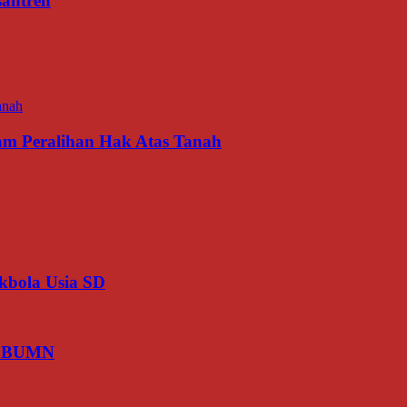
antren
am Peralihan Hak Atas Tanah
kbola Usia SD
is BUMN