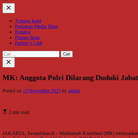
Close
Tentang kami
Pedoman Media Siber
Redaksi
Pasang Iklan
Partner’s Link
Cari
untuk:
Close
search
MK: Anggota Polri Dilarang Duduki Jabat
Posted on
13 November 2025
by
admin
2 min read
JAKARTA, SwaraJabar.id – Mahkamah Konstitusi (MK) menyatakan fr