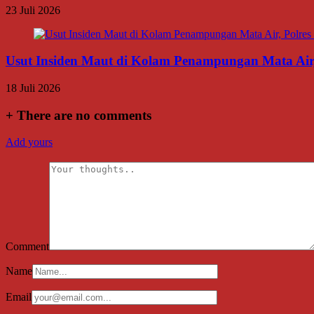
23 Juli 2026
Usut Insiden Maut di Kolam Penampungan Mata Air,
18 Juli 2026
+
There are no comments
Add yours
Comment
Name
Email