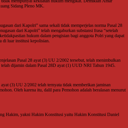
an tidak mempunyai kekuatan hukum mengikat. Demikian Amar
Ruang Sidang Pleno MK.
asan dari Kapolri” sama sekali tidak memperjelas norma Pasal 28
nugasan dari Kapolri” telah mengaburkan substansi frasa “setelah
ketidakpastian hukum dalam pengisian bagi anggota Polri yang dapat
i luar institusi kepolisian.
jelasan Pasal 28 ayat (3) UU 2/2002 tersebut, telah menimbulkan
a telah dijamin dalam Pasal 28D ayat (1) UUD NRI Tahun 1945.
8 ayat (3) UU 2/2002 telah ternyata tidak memberikan jaminan
hon. Oleh karena itu, dalil para Pemohon adalah beralasan menurut
ang Hakim, yakni Hakim Konstitusi yaitu Hakim Konstitusi Daniel