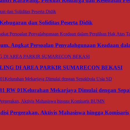
ri Karawang, Perkuat Keluarga dan Kesehatan Pes
bugaran dan Soliditas Peserta Didik
ukum, Angkat Persoalan Penyalahgunaan Keadaan dal
LING DI AREA PARKIR SUMARECON BEKASI
1 RW 01Kelurahan Mekarjaya Dimulai dengan Sepa
si Pergerakan, Aktivis Mahasiswa hingga Komisar