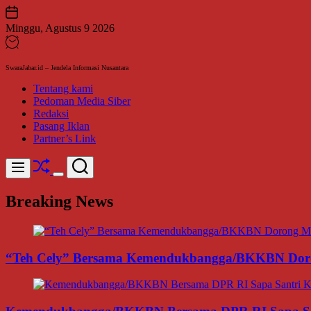
Skip
to
Minggu, Agustus 9 2026
content
SwaraJabar.id – Jendela Informasi Nusantara
Tentang kami
Pedoman Media Siber
Redaksi
Pasang Iklan
Partner’s Link
Shuffle
Search
Menu
Switch
color
Breaking News
mode
“Teh Cely” Bersama Kemendukbangga/BKKBN Doro