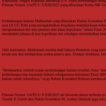
Kepolisian Negara Republik Indonesia (UU Polri) bertentangan d
Putusan Nomor 114/PUU-XXIII/2025 yang dibacakan Ketua MK Suhar
Pertimbangan hukum Mahkamah yang dibacakan Hakim Konstitusi Rid
ayat (3) UU Polri yang mengakibatkan terjadinya ketidakjelasan terh
mengundurkan diri atau pensiun dari dinas kepolisian” dalam Pasal 
menduduki jabatan di luar kepolisian dan sekaligus menimbulkan ketid
Oleh karenanya, Mahkamah menilai dalil hukum Pemohon yang menyata
kerancuan dan memperluas norma pasal a quo. Dengan demikian, ket
“Berdasarkan seluruh uraian pertimbangan hukum tersebut, frasa “ata
perlindungan dan kepastian hukum sebagaimana ketentuan Pasal 28D
hukum untuk seluruhnya,” ucap Hakim Konstitusi Ridwan membac
Putusan Nomor 114/PUU-XXIII/2025 ini diwarnai alasan berbeda (conc
Yusmic P. Foekh dan Hakim Konstitusi M. Guntur Hamzah juga menya