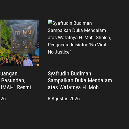
juangan
Syafrudin Budiman
 Pasundan,
Sampaikan Duka Mendalam
 IMAH” Resmi
atas Wafatnya H. Moh.
n dan Diharapkan
Sholeh, Pengacara Inisiator
026
8 Agustus 2026
ar Lebar
“No Viral No Justice”