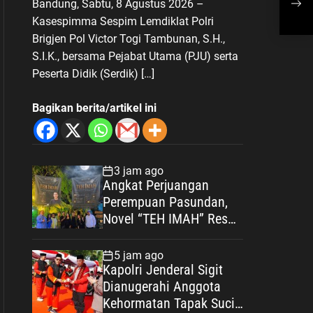
Bandung, Sabtu, 8 Agustus 2026 –
Kab
Kasespimma Sespim Lemdiklat Polri
Lan
Brigjen Pol Victor Togi Tambunan, S.H.,
Per
S.I.K., bersama Pejabat Utama (PJU) serta
Peserta Didik (Serdik) […]
Bagikan berita/artikel ini
3 jam ago
Angkat Perjuangan
Perempuan Pasundan,
Novel “TEH IMAH” Resmi
Diluncurkan dan
Diharapkan Tembus
5 jam ago
Layar Lebar
Kapolri Jenderal Sigit
Dianugerahi Anggota
Kehormatan Tapak Suci,