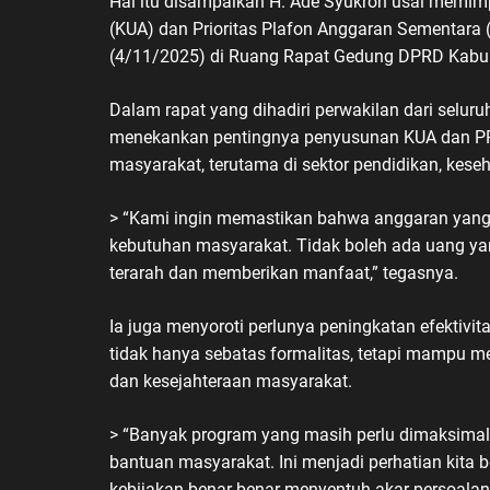
Hal itu disampaikan H. Ade Syukron usai mem
(KUA) dan Prioritas Plafon Anggaran Sementara 
(4/11/2025) di Ruang Rapat Gedung DPRD Kabup
Dalam rapat yang dihadiri perwakilan dari seluru
menekankan pentingnya penyusunan KUA dan PP
masyarakat, terutama di sektor pendidikan, kese
> “Kami ingin memastikan bahwa anggaran yang 
kebutuhan masyarakat. Tidak boleh ada uang ya
terarah dan memberikan manfaat,” tegasnya.
Ia juga menyoroti perlunya peningkatan efektivi
tidak hanya sebatas formalitas, tetapi mampu 
dan kesejahteraan masyarakat.
> “Banyak program yang masih perlu dimaksimalk
bantuan masyarakat. Ini menjadi perhatian kita 
kebijakan benar-benar menyentuh akar persoalan