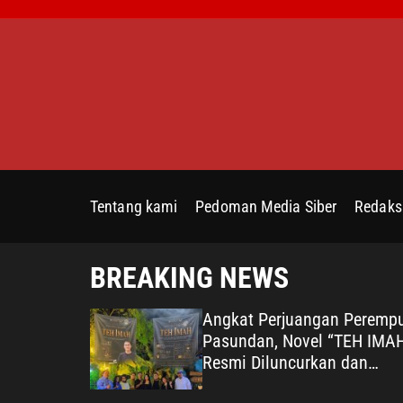
S
k
i
p
t
o
c
o
n
Tentang kami
Pedoman Media Siber
Redaks
t
e
n
BREAKING NEWS
t
Santunan
Angkat Perjuangan Peremp
ma Polri
Pasundan, Novel “TEH IMA
6 Perkuat
Resmi Diluncurkan dan
Diharapkan Tembus Layar