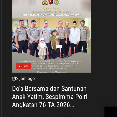
Umum
2 jam ago
Do’a Bersama dan Santunan
Anak Yatim, Sespimma Polri
Angkatan 76 TA 2026
Sis
Perkuat Kepedulian Sosial
Pem