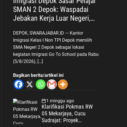
Imigrasi Depok Sasar Pelajar
SMAN 2 Depok: Waspadai
Jebakan Kerja Luar Negeri,
Poltekim Jadi Jalan Masa
DEPOK, SWARAJABAR.ID — Kantor
Depan
Imigrasi Kelas I Non TPI Depok memilih
SMA Negeri 2 Depok sebagai lokasi
kegiatan Imigrasi Go To School pada Rabu
(5/8/2026), […]
Bagikan berita/artikel ini
1 minggu ago
Klarifikasi Pokmas RW
05 Mekarjaya, Cucu
Sudrajat: Proyek
Drainase Selesai Sesuai