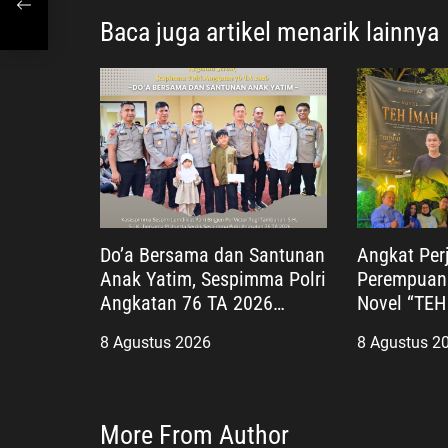
o
S
Baca juga artikel menarik lainnya
pung
s
Do’a Bersama dan Santunan
Angkat Per
Anak Yatim, Sespimma Polri
Perempuan
Angkatan 76 TA 2026
Novel “TEH
Perkuat Kepedulian Sosial
Diluncurka
8 Agustus 2026
8 Agustus 2
Tembus Lay
More From Author