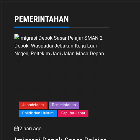
PEMERINTAHAN
Jabodetabek
Pemerintahan
Politik dan Hukum
Seputar Jabar
2 hari ago