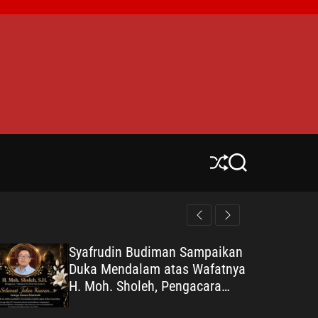
S
S
h
e
u
a
ff
r
l
c
e
h
Syafrudin Budiman Sampaikan
Duka Mendalam atas Wafatnya
H. Moh. Sholeh, Pengacara
Inisiator “No Viral No Justice”