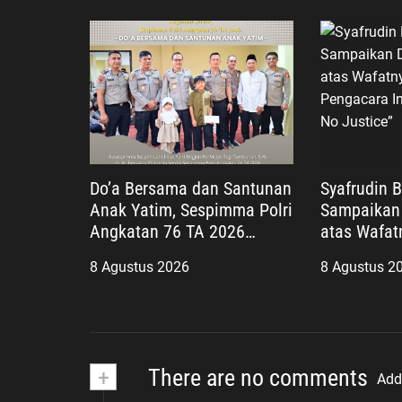
Do’a Bersama dan Santunan
Syafrudin 
Anak Yatim, Sespimma Polri
Sampaikan
Angkatan 76 TA 2026
atas Wafat
Perkuat Kepedulian Sosial
Sholeh, Pen
8 Agustus 2026
8 Agustus 2
“No Viral N
+
There are no comments
Add