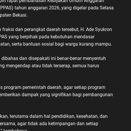
impin rapat pembahasan Kebijakan Umum Anggaran
(PPAS) tahun anggaran 2026, yang digelar pada Selasa
aten Bekasi.
h fraksi dan perangkat daerah tersebut, H. Ade Syukron
AS yang berpihak pada kebutuhan mendasar
hatan, serta bantuan sosial bagi warga kurang mampu.
dibahas dan disepakati ini benar-benar menyentuh
ng mengendap atau tidak terserap, semua harus
tas program pemerintah daerah, agar setiap program
memberikan dampak yang signifikan bagi pembangunan
an, terutama dalam hal pendidikan, kesehatan, dan
bersama, agar tidak ada ketimpangan dan setiap
,” tambahnya.