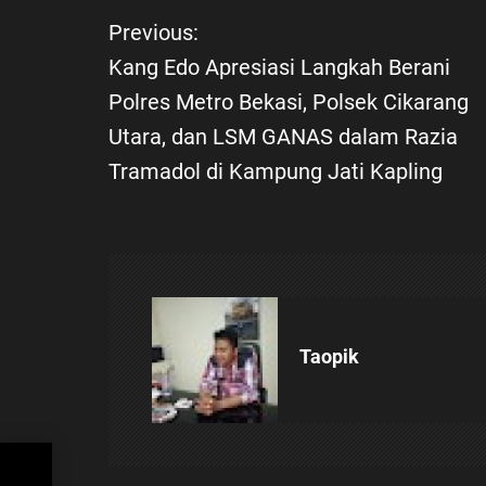
Previous:
N
Kang Edo Apresiasi Langkah Berani
a
Polres Metro Bekasi, Polsek Cikarang
Utara, dan LSM GANAS dalam Razia
v
Tramadol di Kampung Jati Kapling
i
g
a
s
Taopik
i
p
lsek