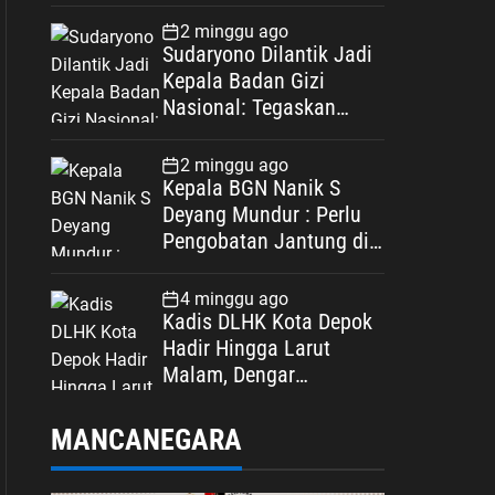
Spesifikasi
2 minggu ago
Sudaryono Dilantik Jadi
Kepala Badan Gizi
Nasional: Tegaskan
Bebas Konflik
Kepentingan
2 minggu ago
Kepala BGN Nanik S
Deyang Mundur : Perlu
Pengobatan Jantung di
Luar Negeri
4 minggu ago
Kadis DLHK Kota Depok
Hadir Hingga Larut
Malam, Dengar
Langsung Polemik
Retribusi Sampah di
MANCANEGARA
Mekarjaya