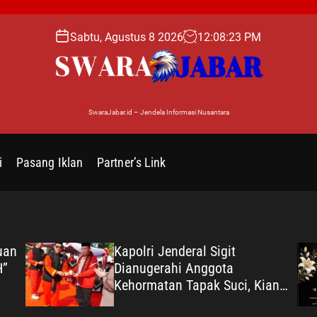
Sabtu, Agustus 8 2026
12
:
08
:
24
PM
SwaraJabar.id – Jendela Informasi Nusantara
i
Pasang Iklan
Partner’s Link
uan
Kapolri Jenderal Sigit
H”
Dianugerahi Anggota
Kehormatan Tapak Suci, Kian
Eratkan Ikatan Polri–