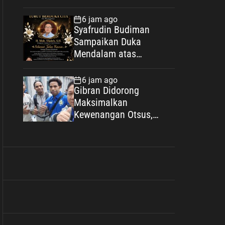
Kian Eratkan Ikatan
Polri–Muhammadiyah
6 jam ago
Syafrudin Budiman
Sampaikan Duka
Mendalam atas
Wafatnya H. Moh.
Sholeh, Pengacara
6 jam ago
Inisiator “No Viral No
Gibran Didorong
Justice”
Maksimalkan
Kewenangan Otsus,
Jadikan Percepatan
Pembangunan Papua
Agenda Strategis
Nasional