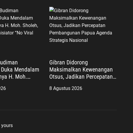
Budiman
Gibran Didorong
 Duka Mendalam
Maksimalkan Kewenangan
nya H. Moh.
Otsus, Jadikan Percepatan
gacara Inisiator
Pembangunan Papua
026
8 Agustus 2026
o Justice”
Agenda Strategis Nasional
 yours