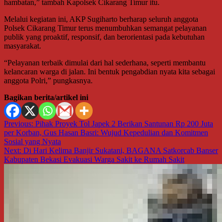
hambatan,” tambah Kapolsek Cikarang Timur itu.
Melalui kegiatan ini, AKP Sugiharto berharap seluruh anggota
Polsek Cikarang Timur terus menumbuhkan semangat pelayanan
publik yang proaktif, responsif, dan berorientasi pada kebutuhan
masyarakat.
“Pelayanan terbaik dimulai dari hal sederhana, seperti membantu
kelancaran warga di jalan. Ini bentuk pengabdian nyata kita sebagai
anggota Polri,” pungkasnya.
Bagikan berita/artikel ini
Navigasi
Previous:
Pihak Proyek Tol Japek 2 Berikan Santunan Rp 200 Juta
per Korban, Gus Hasan Basri: Wujud Kepedulian dan Komitmen
pos
Sosial yang Nyata
Next:
Di Hari Kelima Banjir Sukatani, BAGANA Satkorcab Banser
Kabupaten Bekasi Evakuasi Warga Sakit ke Rumah Sakit