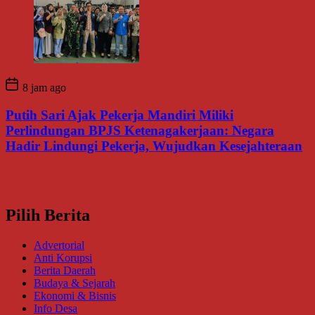
8 jam ago
Putih Sari Ajak Pekerja Mandiri Miliki
Perlindungan BPJS Ketenagakerjaan: Negara
Hadir Lindungi Pekerja, Wujudkan Kesejahteraan
Pilih Berita
Advertorial
Anti Korupsi
Berita Daerah
Budaya & Sejarah
Ekonomi & Bisnis
Info Desa