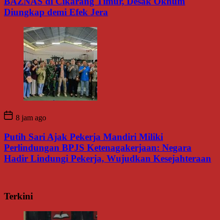
BAZNAS di Cikarang Timur, Desak Oknum
Diungkap demi Efek Jera
8 jam ago
Putih Sari Ajak Pekerja Mandiri Miliki
Perlindungan BPJS Ketenagakerjaan: Negara
Hadir Lindungi Pekerja, Wujudkan Kesejahteraan
Terkini