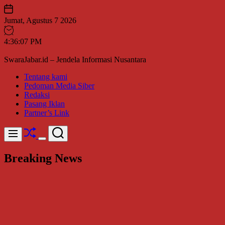
Skip
to
Jumat, Agustus 7 2026
content
4
:
36
:
09
PM
SwaraJabar.id – Jendela Informasi Nusantara
Tentang kami
Pedoman Media Siber
Redaksi
Pasang Iklan
Partner’s Link
Shuffle
Search
Menu
Switch
color
Breaking News
mode