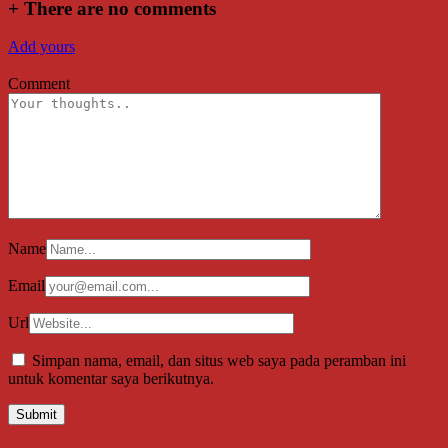
+
There are no comments
Add yours
Comment
Name
Email
Url
Simpan nama, email, dan situs web saya pada peramban ini
untuk komentar saya berikutnya.