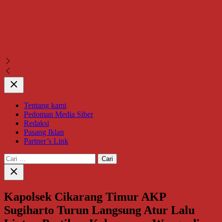
Close
Tentang kami
Pedoman Media Siber
Redaksi
Pasang Iklan
Partner’s Link
Cari
untuk:
Close
search
Kapolsek Cikarang Timur AKP
Sugiharto Turun Langsung Atur Lalu