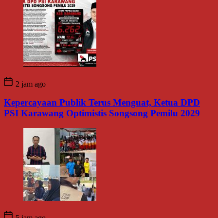
2 jam ago
Kepercayaan Publik Terus Menguat, Ketua DPD
PSI Karawang Optimistis Songsong Pemilu 2029
5 jam ago