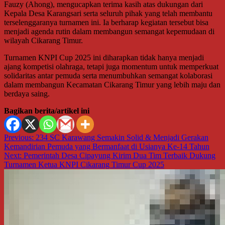
Fauzy (Ahong), mengucapkan terima kasih atas dukungan dari
Kepala Desa Karangsari serta seluruh pihak yang telah membantu
terselenggaranya turnamen ini. Ia berharap kegiatan tersebut bisa
menjadi agenda rutin dalam membangun semangat kepemudaan di
wilayah Cikarang Timur.
Turnamen KNPI Cup 2025 ini diharapkan tidak hanya menjadi
ajang kompetisi olahraga, tetapi juga momentum untuk memperkuat
solidaritas antar pemuda serta menumbuhkan semangat kolaborasi
dalam membangun Kecamatan Cikarang Timur yang lebih maju dan
berdaya saing.
Bagikan berita/artikel ini
Navigasi
Previous:
234 SC Karawang Semakin Solid & Menjadi Gerakan
Kemandirian Pemuda yang Bermanfaat di Usianya Ke-14 Tahun
pos
Next:
Pemerintah Desa Cipayung Kirim Dua Tim Terbaik Dukung
Turnamen Ketua KNPI Cikarang Timur Cup 2025