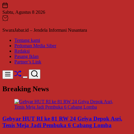
Skip
to
Sabtu, Agustus 8 2026
content
SwaraJabar.id – Jendela Informasi Nusantara
Tentang kami
Pedoman Media Siber
Redaksi
Pasang Iklan
Partner’s Link
Shuffle
Search
Menu
Switch
color
Breaking News
mode
Gebyar HUT RI ke 81 RW 24 Griya Depok Asri,
Tenis Meja Jadi Pembuka 6 Cabang Lomba