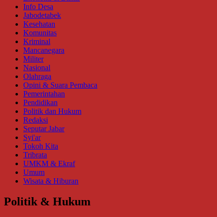
Info Desa
Jabodetabek
Kesehatan
Komunitas
Kriminal
Mancanegara
Militer
Nasional
Olahraga
Opini & Suara Pembaca
Pemerintahan
Pendidikan
Politik dan Hukum
Redaksi
Seputar Jabar
Syi'ar
Tokoh Kita
Tribrata
UMKM & Ekraf
Umum
Wisata & Hiburan
Politik & Hukum