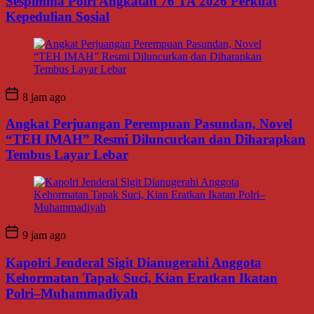
Sespimma Polri Angkatan 76 TA 2026 Perkuat
Kepedulian Sosial
8 jam ago
Angkat Perjuangan Perempuan Pasundan, Novel
“TEH IMAH” Resmi Diluncurkan dan Diharapkan
Tembus Layar Lebar
9 jam ago
Kapolri Jenderal Sigit Dianugerahi Anggota
Kehormatan Tapak Suci, Kian Eratkan Ikatan
Polri–Muhammadiyah