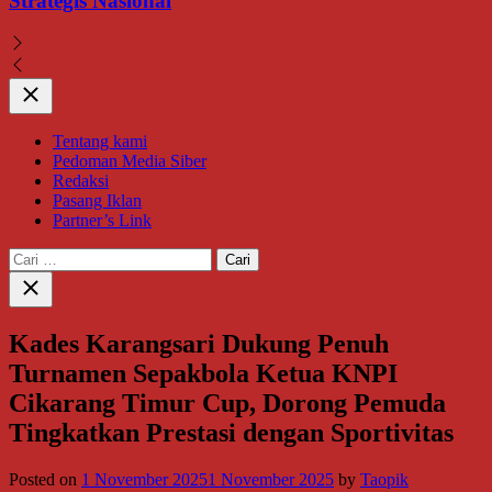
Strategis Nasional
Close
Tentang kami
Pedoman Media Siber
Redaksi
Pasang Iklan
Partner’s Link
Cari
untuk:
Close
search
Kades Karangsari Dukung Penuh
Turnamen Sepakbola Ketua KNPI
Cikarang Timur Cup, Dorong Pemuda
Tingkatkan Prestasi dengan Sportivitas
Posted on
1 November 2025
1 November 2025
by
Taopik