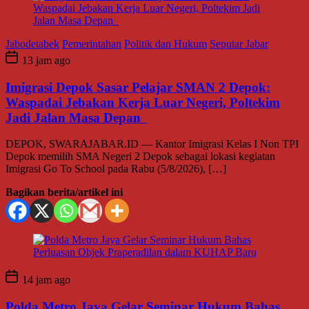
Jabodetabek
Pemerintahan
Politik dan Hukum
Seputar Jabar
13 jam ago
Imigrasi Depok Sasar Pelajar SMAN 2 Depok:
Waspadai Jebakan Kerja Luar Negeri, Poltekim
Jadi Jalan Masa Depan
DEPOK, SWARAJABAR.ID — Kantor Imigrasi Kelas I Non TPI
Depok memilih SMA Negeri 2 Depok sebagai lokasi kegiatan
Imigrasi Go To School pada Rabu (5/8/2026), […]
Bagikan berita/artikel ini
14 jam ago
Polda Metro Jaya Gelar Seminar Hukum Bahas