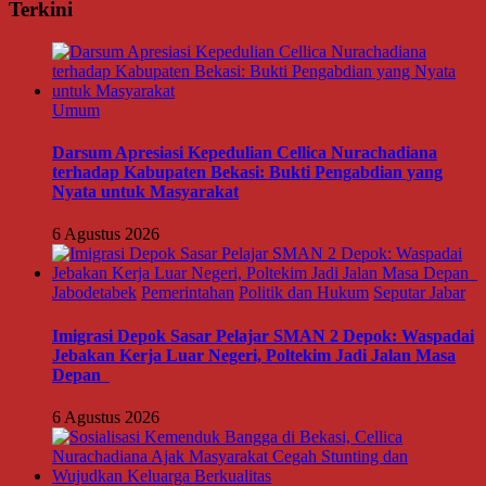
Terkini
Umum
Darsum Apresiasi Kepedulian Cellica Nurachadiana
terhadap Kabupaten Bekasi: Bukti Pengabdian yang
Nyata untuk Masyarakat
6 Agustus 2026
Jabodetabek
Pemerintahan
Politik dan Hukum
Seputar Jabar
Imigrasi Depok Sasar Pelajar SMAN 2 Depok: Waspadai
Jebakan Kerja Luar Negeri, Poltekim Jadi Jalan Masa
Depan
6 Agustus 2026