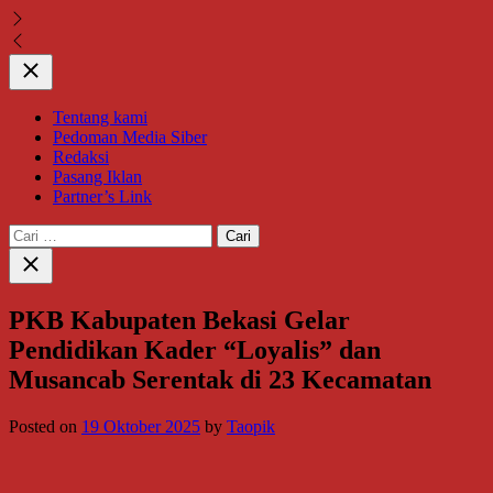
Close
Tentang kami
Pedoman Media Siber
Redaksi
Pasang Iklan
Partner’s Link
Cari
untuk:
Close
search
PKB Kabupaten Bekasi Gelar
Pendidikan Kader “Loyalis” dan
Musancab Serentak di 23 Kecamatan
Posted on
19 Oktober 2025
by
Taopik