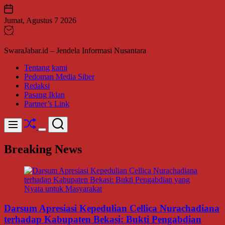
Skip
to
Jumat, Agustus 7 2026
content
SwaraJabar.id – Jendela Informasi Nusantara
Tentang kami
Pedoman Media Siber
Redaksi
Pasang Iklan
Partner’s Link
Shuffle
Search
Menu
Switch
color
Breaking News
mode
Darsum Apresiasi Kepedulian Cellica Nurachadiana
terhadap Kabupaten Bekasi: Bukti Pengabdian