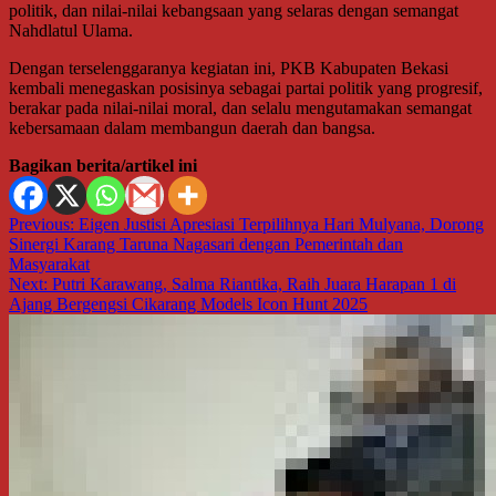
politik, dan nilai-nilai kebangsaan yang selaras dengan semangat
Nahdlatul Ulama.
Dengan terselenggaranya kegiatan ini, PKB Kabupaten Bekasi
kembali menegaskan posisinya sebagai partai politik yang progresif,
berakar pada nilai-nilai moral, dan selalu mengutamakan semangat
kebersamaan dalam membangun daerah dan bangsa.
Bagikan berita/artikel ini
Navigasi
Previous:
Eigen Justisi Apresiasi Terpilihnya Hari Mulyana, Dorong
Sinergi Karang Taruna Nagasari dengan Pemerintah dan
pos
Masyarakat
Next:
Putri Karawang, Salma Riantika, Raih Juara Harapan 1 di
Ajang Bergengsi Cikarang Models Icon Hunt 2025