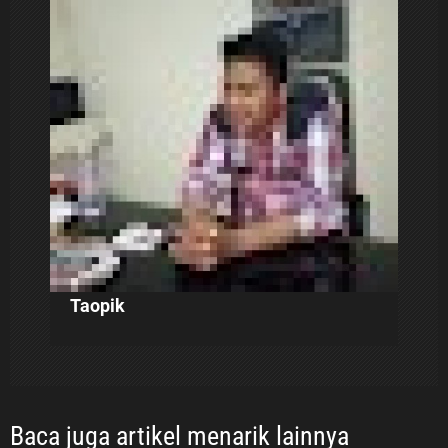
i
p
o
s
Taopik
Baca juga artikel menarik lainnya