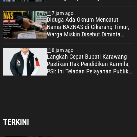
Lindungi Pekerja, Wujudkan
Kesejahteraan
7 jam ago
Diduga Ada Oknum Mencatut
Nama BAZNAS di Cikarang Timur,
Warga Miskin Disebut Diminta
Uang dengan Dalih Biaya
Operasional
8 jam ago
Langkah Cepat Bupati Karawang
Pastikan Hak Pendidikan Karmila,
PSI: Ini Teladan Pelayanan Publik
yang Humanis
TERKINI