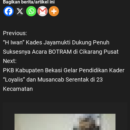
Bagikan berita/artikel ini
Previous:
N
“H Iwan” Kades Jayamukti Dukung Penuh
a
Suksesnya Acara BOTRAM di Cikarang Pusat
Next:
v
PKB Kabupaten Bekasi Gelar Pendidikan Kader
i
“Loyalis” dan Musancab Serentak di 23
Kecamatan
g
a
s