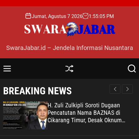
S
k
Jumat, Agustus 7 2026
1
:
55
:
06
PM
i
p
t
o
SwaraJabar.id – Jendela Informasi Nusantara
c
o
n
M
S
S
t
e
h
e
e
n
u
a
BREAKING NEWS
n
u
ff
r
l
c
t
e
h
H. Zuli Zulkipli Soroti Dugaan
Pencatutan Nama BAZNAS di
Cikarang Timur, Desak Oknum
Diungkap demi Efek Jera