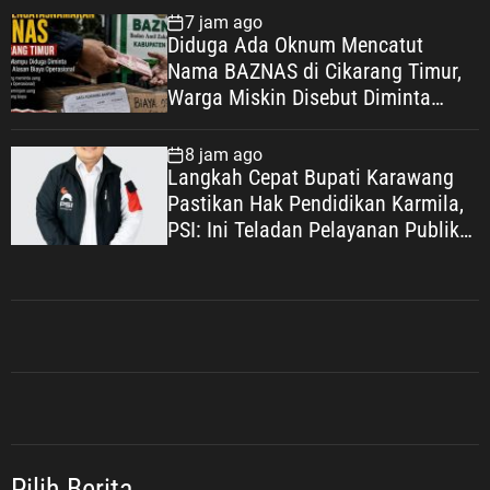
Kesejahteraan
7 jam ago
Diduga Ada Oknum Mencatut
Nama BAZNAS di Cikarang Timur,
Warga Miskin Disebut Diminta
Uang dengan Dalih Biaya
Operasional
8 jam ago
Langkah Cepat Bupati Karawang
Pastikan Hak Pendidikan Karmila,
PSI: Ini Teladan Pelayanan Publik
yang Humanis
Pilih Berita