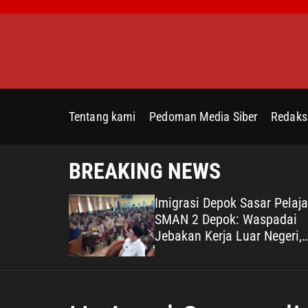
S
k
i
p
t
o
c
Tentang kami
Pedoman Media Siber
Redaks
o
n
t
BREAKING NEWS
e
n
epedulian
Imigrasi Depok Sasar Pelaja
t
na terhadap
SMAN 2 Depok: Waspadai
Bukti
Jebakan Kerja Luar Negeri,
ata untuk
Poltekim Jadi Jalan Masa
Depan