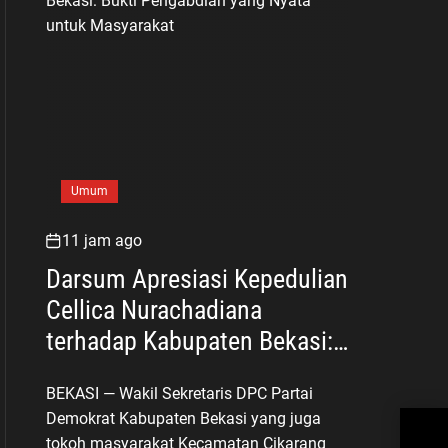
Umum
11 jam ago
Darsum Apresiasi Kepedulian
Cellica Nurachadiana
terhadap Kabupaten Bekasi:
Bukti Pengabdian yang Nyata
BEKASI — Wakil Sekretaris DPC Partai
untuk Masyarakat
Demokrat Kabupaten Bekasi yang juga
Saf
Stra
tokoh masyarakat Kecamatan Cikarang