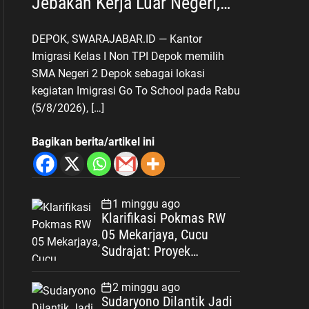
Jebakan Kerja Luar Negeri,
Poltekim Jadi Jalan Masa
DEPOK, SWARAJABAR.ID — Kantor
Depan
Imigrasi Kelas I Non TPI Depok memilih
SMA Negeri 2 Depok sebagai lokasi
kegiatan Imigrasi Go To School pada Rabu
(5/8/2026), […]
Bagikan berita/artikel ini
1 minggu ago
Klarifikasi Pokmas RW
05 Mekarjaya, Cucu
Sudrajat: Proyek
Drainase Selesai Sesuai
Spesifikasi
2 minggu ago
Sudaryono Dilantik Jadi