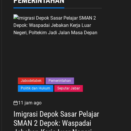
PEMERINTAHAN
Jabodetabek
Pemerintahan
Politik dan Hukum
Seputar Jabar
11 jam ago
Imigrasi Depok Sasar Pelajar
SMAN 2 Depok: Waspadai