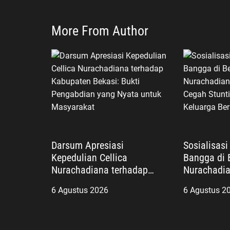
More From Author
Darsum Apresiasi
Sosialisas
Kepedulian Cellica
Bangga di B
Nurachadiana terhadap
Nurachadia
Kabupaten Bekasi: Bukti
Masyarakat
6 Agustus 2026
6 Agustus 2
Pengabdian yang Nyata
dan Wujudk
untuk Masyarakat
Berkualitas