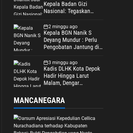
Kepala Badan Gizi
Nasional: Tegaskan
Bebas Konflik
Kepentingan
2 minggu ago
Kepala BGN Nanik S
Deyang Mundur : Perlu
Pengobatan Jantung di
Luar Negeri
3 minggu ago
Kadis DLHK Kota Depok
Hadir Hingga Larut
Malam, Dengar
Langsung Polemik
Retribusi Sampah di
MANCANEGARA
Mekarjaya