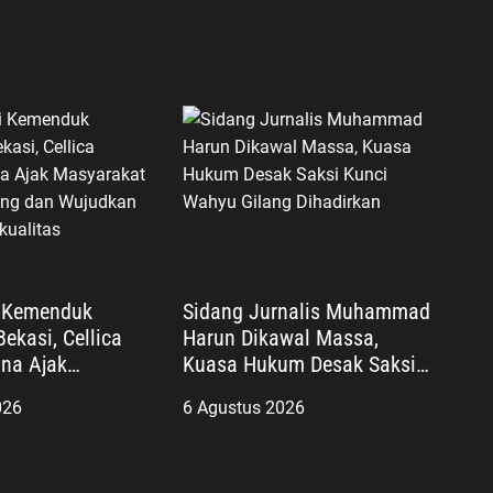
i Kemenduk
Sidang Jurnalis Muhammad
ekasi, Cellica
Harun Dikawal Massa,
na Ajak
Kuasa Hukum Desak Saksi
 Cegah Stunting
Kunci Wahyu Gilang
026
6 Agustus 2026
an Keluarga
Dihadirkan