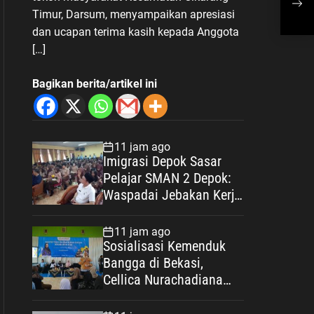
Kar
Timur, Darsum, menyampaikan apresiasi
dan ucapan terima kasih kepada Anggota
[…]
Bagikan berita/artikel ini
11 jam ago
Imigrasi Depok Sasar
Pelajar SMAN 2 Depok:
Waspadai Jebakan Kerja
Luar Negeri, Poltekim
Jadi Jalan Masa Depan
11 jam ago
Sosialisasi Kemenduk
Bangga di Bekasi,
Cellica Nurachadiana
Ajak Masyarakat Cegah
Stunting dan Wujudkan