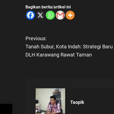
Bagikan berita/artikel ini
N
Previous:
Tanah Subur, Kota Indah: Strategi Baru
a
DLH Karawang Rawat Taman
v
i
g
a
Taopik
s
gi