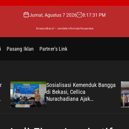
Jumat, Agustus 7 2026
8
:
17
:
32
PM
SwaraJabar.id – Jendela Informasi Nusantara
i
Pasang Iklan
Partner’s Link
r
Sosialisasi Kemenduk Bangga
di Bekasi, Cellica
Nurachadiana Ajak
Masyarakat Cegah Stunting
dan Wujudkan Keluarga
Berkualitas