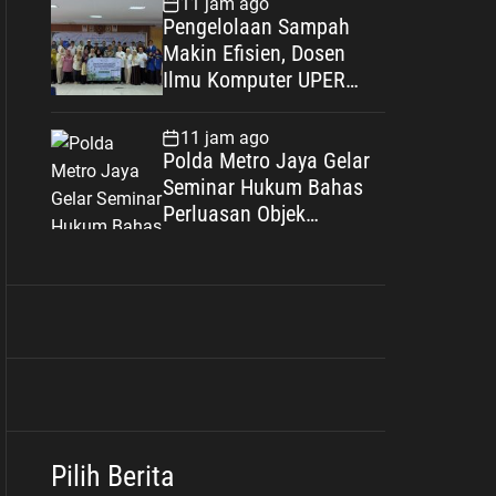
11 jam ago
Keluarga Berkualitas
Pengelolaan Sampah
Makin Efisien, Dosen
Ilmu Komputer UPER
Kembangkan Netrash
11 jam ago
Polda Metro Jaya Gelar
Seminar Hukum Bahas
Perluasan Objek
Praperadilan dalam
KUHAP Baru
Pilih Berita