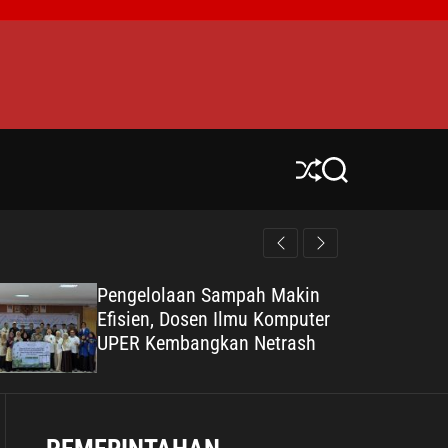
S
S
h
e
u
a
ff
r
l
c
e
h
Pengelolaan Sampah Makin
Efisien, Dosen Ilmu Komputer
UPER Kembangkan Netrash