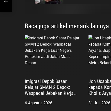
man
i
p
Baca juga artikel menarik lainnya
o
s
Imigrasi Depok Sasar
Jon Ucapk
Pelajar SMAN 2 Depok:
kepada Kom
Waspadai Jebakan Kerja
Kholis Ary
Luar Negeri, Poltekim Jadi
Kepemimpin
6 Agustus 2026
31 Juli 2026
Jalan Masa Depan
Polres Met