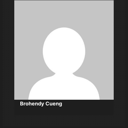
i
p
o
s
Brohendy Cueng