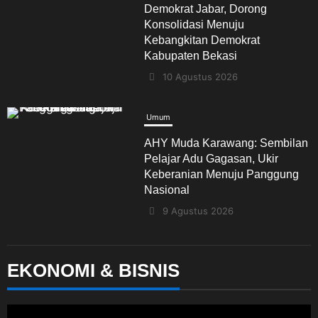
Demokrat Jabar, Dorong
Konsolidasi Menuju
Kebangkitan Demokrat
Kabupaten Bekasi
10 Agustus 2026
Umum
AHY Muda Karawang: Sembilan
Pelajar Adu Gagasan, Ukir
Keberanian Menuju Panggung
Nasional
9 Agustus 2026
Berita Daerah
Komunitas
EKONOMI & BISNIS
Wisata & Hiburan
150 Warga RW.07 Mekarjaya
Liburan ke Anyer, Wisata