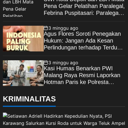
Pena Gelar Pelatihan Paralegal,
Febrina Puspitasari: Paralegal
Garda Terdepan Perluas Akses
Keadilan Warga Depok
3 minggu ago
Agus Flores Soroti Penegakan
Hukum: Jangan Ada Kesan
Perlindungan terhadap Terduga
Korupsi, Kepercayaan Publik
Dipertaruhkan
3 minggu ago
Kasi Humas Benarkan PWI
Malang Raya Resmi Laporkan
Hotman Paris ke Polresta
Malang Kota
KRIMINALITAS