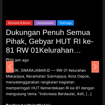
Keberagaman Jadi Cara Baru
Bangun Kebahagiaan Warga
9 Agustus 2026
Ekonomi & Bisnis
Jabodetabek
Olahraga
Dukungan Penuh Semua
Berita Daerah
Kriminal
Gegara Posting Buah Naga
Pihak, Gebyar HUT RI ke-
Berulat, Guru Madrasah Diteror
81 RW 01Kelurahan
Oknum Vendor MBG, Dua Bulan
Berlalu, Gelar Perkara yang Tak
Mekarjaya Dimulai dengan
Kunjung Dilakukan
19 jam ago
Sepakbola Usia SD
9 Agustus 2026
DEPOK, SWARAJABAR.ID — RW 01 Kelurahan
Mekarjaya, Kecamatan Sukmajaya, Kota Depok,
Umum
menyelenggarakan rangkaian kegiatan
memperingati HUT Kemerdekaan RI ke-81 dengan
Setiawan Adriell Hadirkan
Kepedulian Nyata, PSI
mengusung tema: “Indonesia Berdaulat, Adil, […]
Karawang Salurkan Kursi Roda
untuk Warga Teluk Ampel