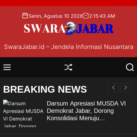
S
k
Senin, Agustus 10 2026
2
:
15
:
44
AM
i
p
t
o
SwaraJabar.id – Jendela Informasi Nusantara
c
o
n
M
S
S
t
e
h
e
e
n
u
a
BREAKING NEWS
n
u
f
r
f
c
t
l
h
Darsum Apresiasi MUSDA VI
e
Demokrat Jabar, Dorong
Konsolidasi Menuju
Kebangkitan Demokrat
Kabupaten Bekasi