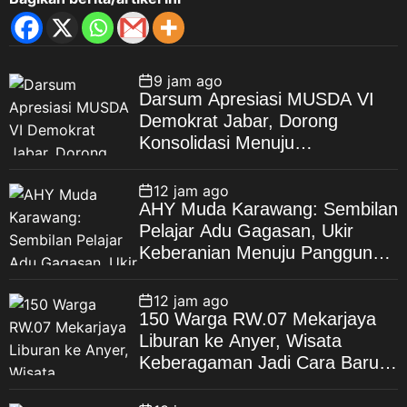
9 jam ago
Darsum Apresiasi MUSDA VI
Demokrat Jabar, Dorong
Konsolidasi Menuju
Kebangkitan Demokrat
Kabupaten Bekasi
12 jam ago
AHY Muda Karawang: Sembilan
Pelajar Adu Gagasan, Ukir
Keberanian Menuju Panggung
Nasional
12 jam ago
150 Warga RW.07 Mekarjaya
Liburan ke Anyer, Wisata
Keberagaman Jadi Cara Baru
Bangun Kebahagiaan Warga