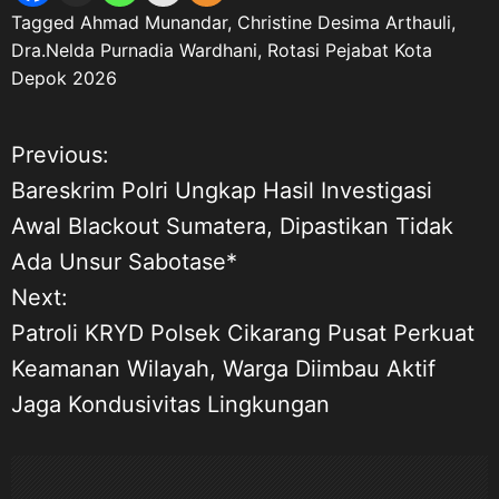
Tagged
Ahmad Munandar
,
Christine Desima Arthauli
,
Dra.Nelda Purnadia Wardhani
,
Rotasi Pejabat Kota
Depok 2026
Previous:
N
Bareskrim Polri Ungkap Hasil Investigasi
a
Awal Blackout Sumatera, Dipastikan Tidak
Ada Unsur Sabotase*
v
Next:
i
Patroli KRYD Polsek Cikarang Pusat Perkuat
Keamanan Wilayah, Warga Diimbau Aktif
g
Jaga Kondusivitas Lingkungan
a
s