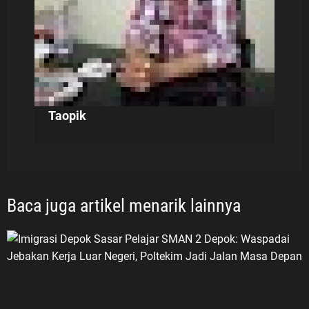
s
Taopik
Baca juga artikel menarik lainnya