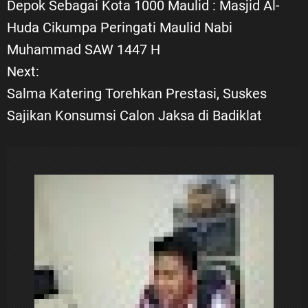
Depok Sebagai Kota 1000 Maulid : Masjid Al-
a
Huda Cikumpa Peringati Maulid Nabi
Muhammad SAW 1447 H
v
Next:
i
Salma Katering Torehkan Prestasi, Suskes
Sajikan Konsumsi Calon Jaksa di Badiklat
g
a
s
i
p
o