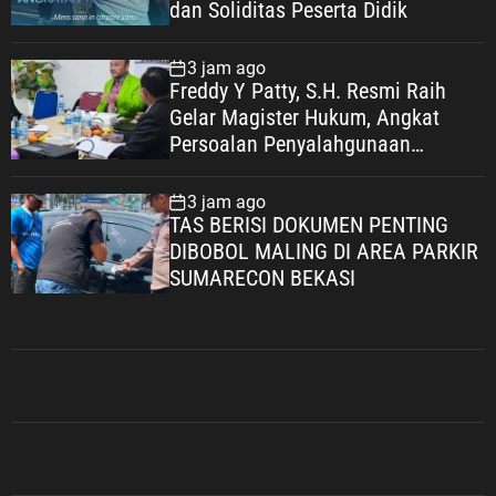
dan Soliditas Peserta Didik
3 jam ago
Freddy Y Patty, S.H. Resmi Raih
Gelar Magister Hukum, Angkat
Persoalan Penyalahgunaan
Keadaan dalam Peralihan Hak Atas
Tanah
3 jam ago
TAS BERISI DOKUMEN PENTING
DIBOBOL MALING DI AREA PARKIR
SUMARECON BEKASI