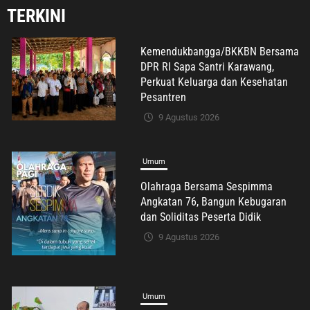
TERKINI
Umum
Olahraga Bersama Sespimma
Angkatan 76, Bangun Kebugaran
dan Soliditas Peserta Didik
9 Agustus 2026
Umum
Freddy Y Patty, S.H. Resmi Raih
Gelar Magister Hukum, Angkat
Persoalan Penyalahgunaan
Keadaan dalam Peralihan Hak Atas
Tanah
9 Agustus 2026