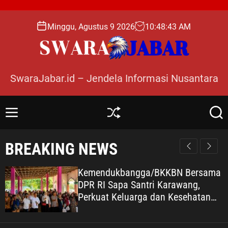
S
k
Minggu, Agustus 9 2026
10
:
48
:
44
AM
i
p
t
o
SwaraJabar.id – Jendela Informasi Nusantara
c
o
n
M
S
S
t
e
h
e
e
n
u
a
BREAKING NEWS
n
u
ff
r
l
c
t
e
h
Kemendukbangga/BKKBN Bersama
DPR RI Sapa Santri Karawang,
Perkuat Keluarga dan Kesehatan
Pesantren