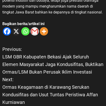
potensi industri dan budaya, tetapi juga prestasi olahraga
modern yang mampu mengharumkan nama daerah di
tingkat Jawa Barat bahkan ke depannya di tingkat nasional.
Bagikan berita/artikel ini
Previous:
N
LSM GBR Kabupaten Bekasi Ajak Seluruh
a
Elemen Masyarakat Jaga Kondusifitas, Buktikan
Ormas/LSM Bukan Perusak Iklim Investasi
v
Next:
i
Ormas Keagamaan di Karawang Serukan
Kondusifitas dan Usut Tuntas Peristiwa Affan
g
Kurniawan