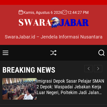
S
k
Kamis, Agustus 6 2026
12
:
44
:
28
PM
i
p
t
o
SwaraJabar.id – Jendela Informasi Nusantara
c
o
n
M
S
S
t
e
h
e
e
n
u
a
BREAKING NEWS
n
u
ff
r
l
c
t
e
h
Imigrasi Depok Sasar Pelajar SMAN
2 Depok: Waspadai Jebakan Kerja
Luar Negeri, Poltekim Jadi Jalan
Masa Depan