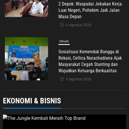
Masyarakat Cegah Stunting dan
Wujudkan Keluarga Berkualitas
6 Agustus 2026
Advertorial
Nasional
Pendidikan
Pengelolaan Sampah Makin Efisien,
Dosen Ilmu Komputer UPER
Kembangkan Netrash
6 Agustus 2026
Nasional
Politik Dan Hukum
Tribrata
EKONOMI & BISNIS
Polda Metro Jaya Gelar Seminar
Hukum Bahas Perluasan Objek
Praperadilan dalam KUHAP Baru
6 Agustus 2026