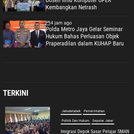
Dosen Ilmu Komputer UPER
Kembangkan Netrash
4 jam ago
Polda Metro Jaya Gelar Seminar
Hukum Bahas Perluasan Objek
Praperadilan dalam KUHAP Baru
Jabodetabek
Pemerintahan
Politik Dan Hukum
Seputar Jabar
Imigrasi Depok Sasar Pelajar SMAN
2 Depok: Waspadai Jebakan Kerja
Luar Negeri, Poltekim Jadi Jalan
Masa Depan
TERKINI
6 Agustus 2026
Umum
Sosialisasi Kemenduk Bangga di
Bekasi, Cellica Nurachadiana Ajak