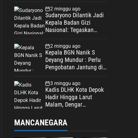
Spesifikasi
2 minggu ago
Sudaryono Dilantik Jadi
Kepala Badan Gizi
Nasional: Tegaskan
Bebas Konflik
Kepentingan
2 minggu ago
Kepala BGN Nanik S
Deyang Mundur : Perlu
Pengobatan Jantung di
Luar Negeri
3 minggu ago
Kadis DLHK Kota Depok
Hadir Hingga Larut
Malam, Dengar
Langsung Polemik
Retribusi Sampah di
MANCANEGARA
Mekarjaya