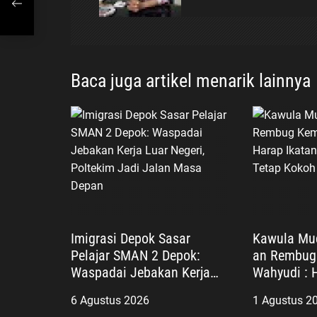
i
p
o
Baca juga artikel menarik lainnya
s
Imigrasi Depok Sasar
Kawula Mu
Pelajar SMAN 2 Depok:
an Rembug 
Waspadai Jebakan Kerja
Wahyudi : 
Luar Negeri, Poltekim Jadi
Persaudara
6 Agustus 2026
1 Agustus 2
Jalan Masa Depan