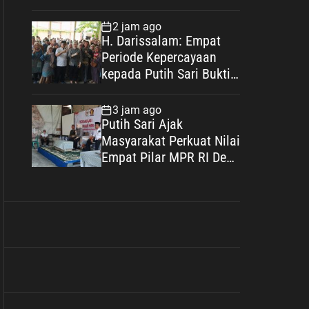
Bekasi, Perkuat Sinergi
Masyarakat dan
2 jam ago
Kepolisian Demi
H. Darissalam: Empat
Kamtibmas yang
Periode Kepercayaan
Kondusif
kepada Putih Sari Bukti
Nyata Pengabdian untuk
Masyarakat
3 jam ago
Putih Sari Ajak
Masyarakat Perkuat Nilai
Empat Pilar MPR RI Demi
Menjaga Persatuan dan
Mewujudkan Indonesia
Maju