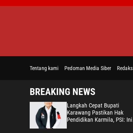
S
k
i
p
t
o
c
o
n
Tentang kami
Pedoman Media Siber
Redaks
t
e
n
BREAKING NEWS
t
Mencatut
Langkah Cepat Bupati
karang
Karawang Pastikan Hak
n Disebut
Pendidikan Karmila, PSI: Ini
n Dalih
Teladan Pelayanan Publik y