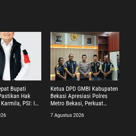
dan Polri
pat Bupati
Ketua DPD GMBI Kabupaten
astikan Hak
Bekasi Apresiasi Polres
Karmila, PSI: Ini
Metro Bekasi, Perkuat
layanan Publik
Sinergi Masyarakat dan
026
7 Agustus 2026
nis
Kepolisian Demi Kamtibmas
yang Kondusif