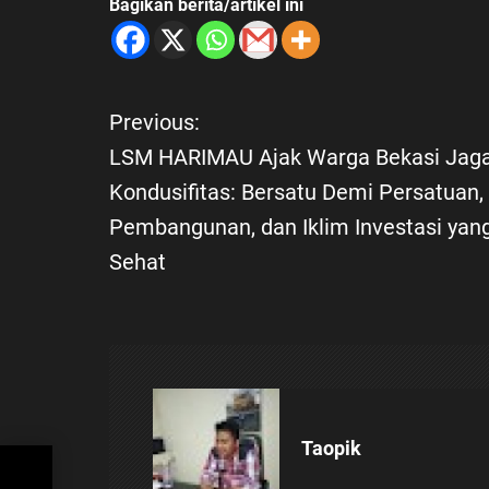
Bagikan berita/artikel ini
Previous:
N
LSM HARIMAU Ajak Warga Bekasi Jag
a
Kondusifitas: Bersatu Demi Persatuan,
Pembangunan, dan Iklim Investasi yan
v
Sehat
i
g
a
s
Taopik
asi
mi