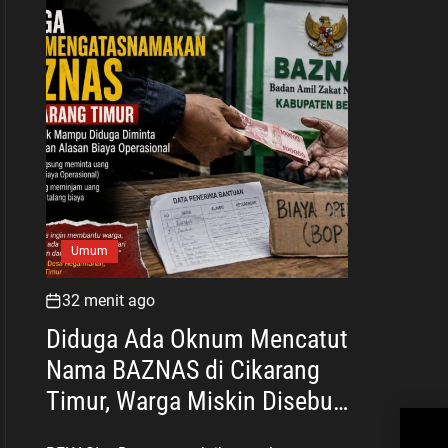
Umum
32 menit ago
Diduga Ada Oknum Mencatut
Nama BAZNAS di Cikarang
Timur, Warga Miskin Disebut
Ket
Diminta Uang dengan Dalih
Him