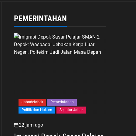
PEMERINTAHAN
Jabodetabek
Pemerintahan
Politik dan Hukum
Seputar Jabar
22 jam ago