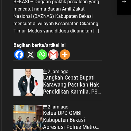
BEKASI – Dugaan praktik percaloan yang
Biaya Operasional
Kon
mencatut nama Badan Amil Zakat
Nasional (BAZNAS) Kabupaten Bekasi
mencuat di wilayah Kecamatan Cikarang
Timur. Modus yang diduga digunakan […]
Bagikan berita/artikel ini
2 jam ago
Langkah Cepat Bupati
Karawang Pastikan Hak
Pendidikan Karmila, PSI:
Ini Teladan Pelayanan
Publik yang Humanis
2 jam ago
Ketua DPD GMBI
Kabupaten Bekasi
Apresiasi Polres Metro