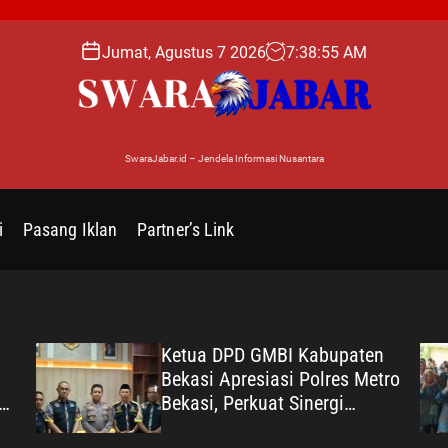
Jumat, Agustus 7 2026
7
:
38
:
56
AM
SwaraJabar.id – Jendela Informasi Nusantara
i
Pasang Iklan
Partner’s Link
Ketua DPD GMBI Kabupaten
Bekasi Apresiasi Polres Metro
Bekasi, Perkuat Sinergi
ang
Masyarakat dan Kepolisian