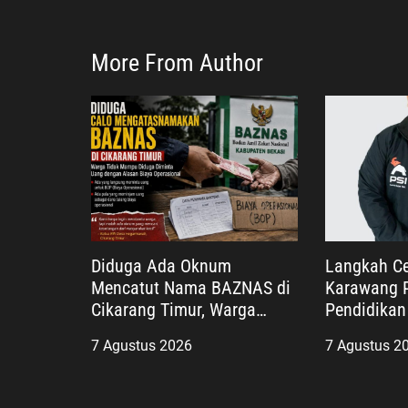
More From Author
Diduga Ada Oknum
Langkah Ce
Mencatut Nama BAZNAS di
Karawang P
Cikarang Timur, Warga
Pendidikan 
Miskin Disebut Diminta
Teladan Pe
7 Agustus 2026
7 Agustus 2
Uang dengan Dalih Biaya
yang Huma
Operasional