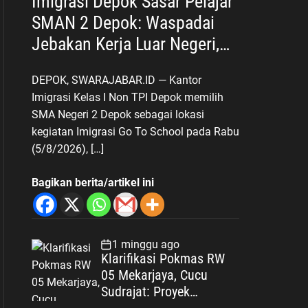
Imigrasi Depok Sasar Pelajar
SMAN 2 Depok: Waspadai
Jebakan Kerja Luar Negeri,
Poltekim Jadi Jalan Masa
DEPOK, SWARAJABAR.ID — Kantor
Depan
Imigrasi Kelas I Non TPI Depok memilih
SMA Negeri 2 Depok sebagai lokasi
kegiatan Imigrasi Go To School pada Rabu
(5/8/2026), […]
Bagikan berita/artikel ini
1 minggu ago
Klarifikasi Pokmas RW
05 Mekarjaya, Cucu
Sudrajat: Proyek
Drainase Selesai Sesuai