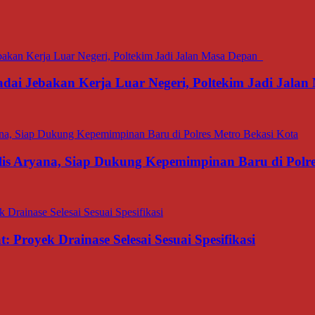
dai Jebakan Kerja Luar Negeri, Poltekim Jadi Jal
is Aryana, Siap Dukung Kepemimpinan Baru di Polre
 Proyek Drainase Selesai Sesuai Spesifikasi