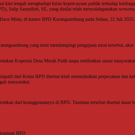
ni tengah menghadapi krisis kepercayaan publik terhadap lembaga re
, Salip Saepulloh, SE, yang dinilai telah menyalahgunakan wewenang 
 Daos Mista, di kantor BPD Karangsambung pada Selasa, 22 Juli 2025
angsambung yang turut mendampingi pengajuan mosi tersebut, akar da
kan Koperasi Desa Merah Putih tanpa melibatkan unsur masyarakat at
tisipatif dari Ketua BPD disebut telah menimbulkan perpecahan dan ket
ngah masyarakat.
ntikan dari keanggotaannya di BPD. Tuntutan tersebut disertai dasar 
aksanaan BPD