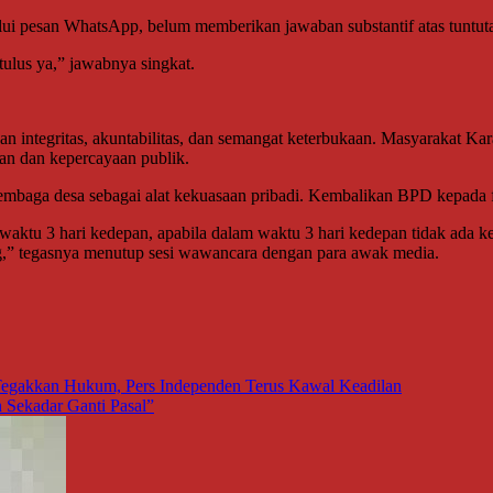
ui pesan WhatsApp, belum memberikan jawaban substantif atas tuntut
 tulus ya,” jawabnya singkat.
gan integritas, akuntabilitas, dan semangat keterbukaan. Masyarakat 
an dan kepercayaan publik.
n lembaga desa sebagai alat kekuasaan pribadi. Kembalikan BPD kepa
 waktu 3 hari kedepan, apabila dalam waktu 3 hari kedepan tidak ada k
,” tegasnya menutup sesi wawancara dengan para awak media.
 Tegakkan Hukum, Pers Independen Terus Kawal Keadilan
n Sekadar Ganti Pasal”