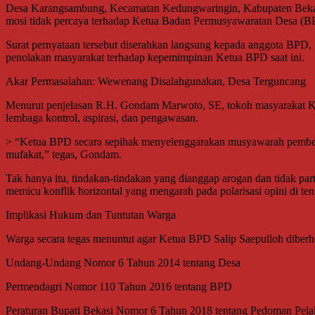
Desa Karangsambung, Kecamatan Kedungwaringin, Kabupaten Bekasi ki
mosi tidak percaya terhadap Ketua Badan Permusyawaratan Desa (BPD)
Surat pernyataan tersebut diserahkan langsung kepada anggota BPD,
penolakan masyarakat terhadap kepemimpinan Ketua BPD saat ini.
Akar Permasalahan: Wewenang Disalahgunakan, Desa Terguncang
Menurut penjelasan R.H. Gondam Marwoto, SE, tokoh masyarakat Kar
lembaga kontrol, aspirasi, dan pengawasan.
> “Ketua BPD secara sepihak menyelenggarakan musyawarah pembentu
mufakat,” tegas, Gondam.
Tak hanya itu, tindakan-tindakan yang dianggap arogan dan tidak par
memicu konflik horizontal yang mengarah pada polarisasi opini di te
Implikasi Hukum dan Tuntutan Warga
Warga secara tegas menuntut agar Ketua BPD Salip Saepulloh diberhe
Undang-Undang Nomor 6 Tahun 2014 tentang Desa
Permendagri Nomor 110 Tahun 2016 tentang BPD
Peraturan Bupati Bekasi Nomor 6 Tahun 2018 tentang Pedoman Pel