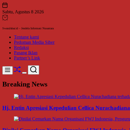
Skip
to
Sabtu, Agustus 8 2026
content
SwaraJabar.id – Jendela Informasi Nusantara
Tentang kami
Pedoman Media Siber
Redaksi
Pasang Iklan
Partner’s Link
Shuffle
Search
Menu
Switch
color
Breaking News
mode
Hj. Entin Apresiasi Kepedulian Cellica Nurachadi