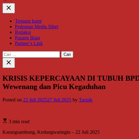
Close
Tentang kami
Pedoman Media Siber
Redaksi
Pasang Iklan
Partner’s Link
Cari
untuk:
Close
search
KRISIS KEPERCAYAAN DI TUBUH BPD 
Wewenang dan Picu Kegaduhan
Posted on
22 Juli 2025
27 Juli 2025
by
Taopik
3 min read
Karangsambung, Kedungwaringin – 22 Juli 2025