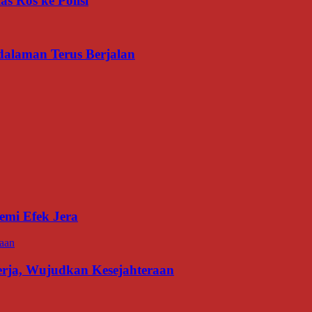
s Ros ke Polisi
dalaman Terus Berjalan
emi Efek Jera
erja, Wujudkan Kesejahteraan