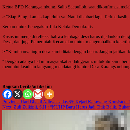
Ketua BPD Karangsambung, Salip Saepulloh, saat dikonfirmasi melal
> “Siap Bang, kami sikapi dulu ya. Nanti dikabari lagi. Terima kasih,
Seruan untuk Penegakan Tata Kelola Demokratis
Kasus ini menjadi refleksi bahwa lembaga desa harus dijalankan den
Desa, dan juga Pemerintah Kecamatan untuk mengembalikan ketertib
> “Kami hanya ingin desa kami ditata dengan benar. Jangan jadika
“Dengan adanya hal ini masyarakat sudah geram, untuk itu kami beri
menuntut keadilan langsung mendatangi kantor Desa Karangsambung
Bagikan berita/artikel ini
Navigasi
Previous:
Hari Bhakti Adhyaksa ke-65: Kejari Karawang Konsisten
Next:
Zuli Zulkipli, S.H.: “KUHP Baru Harus Jadi Titik Balik, Buka
pos