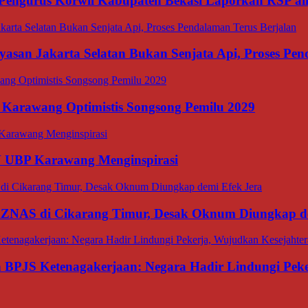
Pengurus Korwil Kabupaten Bekasi Laporkan RSP alia
asan Jakarta Selatan Bukan Senjata Api, Proses Pen
 Karawang Optimistis Songsong Pemilu 2029
N UBP Karawang Menginspirasi
BAZNAS di Cikarang Timur, Desak Oknum Diungkap d
an BPJS Ketenagakerjaan: Negara Hadir Lindungi Pek