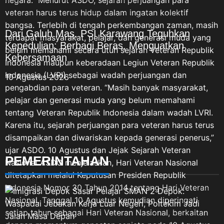
kepada bangsa serta negara,”
tersebut disampaikan ASDO, Sekretaris PC
pungkas ASDO. Peringatan
Pemuda Panca Marga (PPM) Karawang,
Hari Veteran Nasional menjadi
bertepatan dengan Hari Veteran Nasional 2026.
Dari Galuh Mas, PSI Karawang Teguhkan
pengingat bahwa kemerdekaan
Dengan penuh penghormatan kepada para
Kepedulian: Berbagi Beras, Menguatkan
bukanlah hadiah, melainkan
pejuang bangsa, ASDO menyampaikan pesan
Kebersamaan
hasil dari perjuangan panjang
yang sarat makna: “Untukmu Pahlawanku,
dan pengorbanan para
10 Agustus 2026
Veteran Republik Indonesia. Terima kasih atas
pendahulu bangsa. Selamat
perjuangan, pengorbanan, dan pengabdian
Hari Veteran Nasional, 10
yang telah diberikan untuk bangsa dan negara.”
Agustus 2026. Untukmu
Menurut ASDO, sejarah perjuangan para
Pahlawanku, Veteran Republik
veteran harus terus hidup dalam ingatan kolektif
Indonesia. Jasamu dikenang.
bangsa. Terlebih di tengah perkembangan
Perjuanganmu menjadi
zaman, masih terdapat masyarakat, pelajar,
PEMERINTAHAN
inspirasi. Semangatmu kami
dan generasi muda yang belum memahami
lanjutkan.
secara utuh sejarah Veteran Republik Indonesia
maupun keberadaan Legiun Veteran Republik
Indonesia (LVRI) sebagai wadah perjuangan
dan pengabdian para veteran. “Masih banyak
masyarakat, pelajar dan generasi muda yang