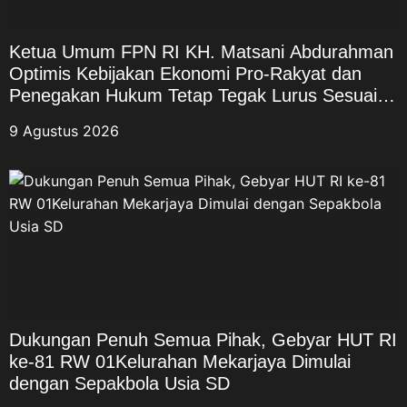
yakni mereka yang terlibat
dalam perjuangan merebut dan
Ketua Umum FPN RI KH. Matsani Abdurahman
mempertahankan
Optimis Kebijakan Ekonomi Pro-Rakyat dan
Kemerdekaan Republik
Penegakan Hukum Tetap Tegak Lurus Sesuai
Indonesia. Kedua, Veteran
Mandat UUD 1945
Pembela, yakni mereka yang
9 Agustus 2026
terlibat dalam berbagai
perjuangan atau operasi
pembelaan negara, termasuk
Trikora, Dwikora, dan Seroja.
Ketiga, Veteran Perdamaian,
yakni para veteran yang
melaksanakan tugas dalam misi
perdamaian di bawah naungan
Perserikatan Bangsa-Bangsa
(PBB). Menurut ASDO,
Dukungan Penuh Semua Pihak, Gebyar HUT RI
perbedaan medan dan generasi
ke-81 RW 01Kelurahan Mekarjaya Dimulai
perjuangan tersebut tidak
dengan Sepakbola Usia SD
mengurangi nilai pengabdian