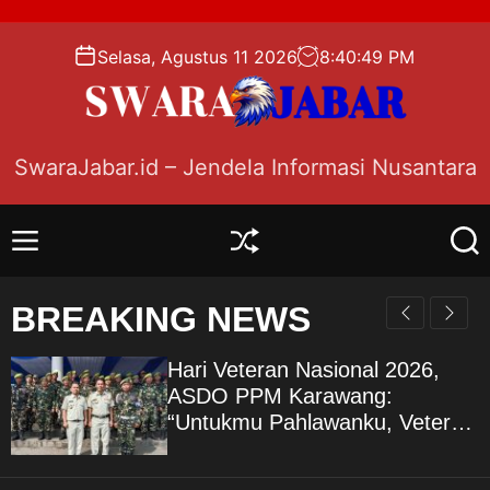
S
k
Selasa, Agustus 11 2026
8
:
40
:
50
PM
i
p
t
o
SwaraJabar.id – Jendela Informasi Nusantara
c
o
n
M
S
S
t
e
h
e
e
n
u
a
BREAKING NEWS
n
u
f
r
f
c
t
l
h
Hari Veteran Nasional 2026,
e
ASDO PPM Karawang:
“Untukmu Pahlawanku, Veteran
Republik Indonesia”
KARAWANG — Peringatan Hari