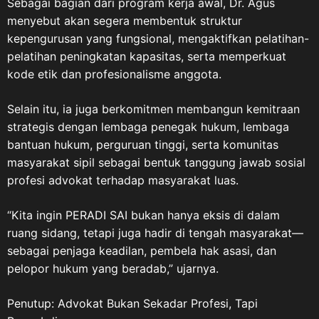
Sebagai bagian dari program kerja awal, Dr. Agus
Republik Indonesia serta
menyebut akan segera membentuk struktur
Peraturan Pemerintah Nomor
kepengurusan yang fungsional, mengaktifkan pelatihan-
67 Tahun 2014 sebagai aturan
pelatihan peningkatan kapasitas, serta memperkuat
pelaksanaannya. “Bangsa
kode etik dan profesionalisme anggota.
Indonesia tidak boleh
melupakan sejarah.
Selain itu, ia juga berkomitmen membangun kemitraan
Kemerdekaan yang kita nikmati
strategis dengan lembaga penegak hukum, lembaga
hari ini tidak diperoleh dengan
bantuan hukum, perguruan tinggi, serta komunitas
mudah. Ada darah, air mata,
masyarakat sipil sebagai bentuk tanggung jawab sosial
pengorbanan, dan gugurnya
profesi advokat terhadap masyarakat luas.
para pejuang dalam perjuangan
melawan penjajahan serta
“Kita ingin PERADI SAI bukan hanya eksis di dalam
mempertahankan
ruang sidang, tetapi juga hadir di tengah masyarakat—
kemerdekaan,” kata ASDO. Ia
sebagai penjaga keadilan, pembela hak asasi, dan
menegaskan, veteran
pelopor hukum yang beradab,” ujarnya.
merupakan bagian penting dari
perjalanan sejarah bangsa.
Mereka adalah pelaku sejarah
Penutup: Advokat Bukan Sekadar Profesi, Tapi