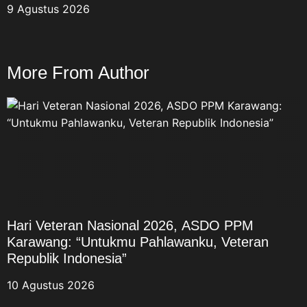
9 Agustus 2026
para veteran. Setiap
perjuangan memiliki sejarah,
tantangan, dan
pengorbanannya sendiri yang
More From Author
menjadi bagian tidak
terpisahkan dari perjalanan
bangsa Indonesia. “Setiap
perjuangan memiliki sejarah
dan pengorbanannya masing-
masing. Semuanya merupakan
bagian dari perjalanan bangsa
Indonesia yang harus kita
hormati dan kita wariskan nilai-
Hari Veteran Nasional 2026, ASDO PPM
nilainya kepada generasi
Karawang: “Untukmu Pahlawanku, Veteran
berikutnya,” tuturnya. “Untukmu
Republik Indonesia”
Pahlawanku, Veteran Republik
Indonesia” Memperingati Hari
10 Agustus 2026
Veteran Nasional 2026, ASDO