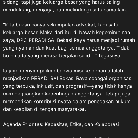
sidang, tapi juga keluarga besar yang harus saling
melalui Keputusan Presiden
mendukung, menjaga, dan melindungi satu sama lain.
Republik Indonesia Nomor 30
Tahun 2014 tentang Hari
“Kita bukan hanya sekumpulan advokat, tapi satu
Veteran Nasional. Tanggal 10
keluarga besar. Maka dari itu, di bawah kepemimpinan
Agustus kemudian diperingati
setiap tahun sebagai Hari
saya, DPC PERADI SAI Bekasi Raya harus menjadi rumah
Veteran Nasional, berkaitan
yang nyaman dan kuat bagi semua anggotanya. Tidak
dengan momentum gencatan
boleh ada yang merasa berjalan sendiri,” tegasnya.
senjata pada 10 Agustus 1949
yang menjadi salah satu bagian
Ia juga menyampaikan bahwa misi ke depan adalah
penting dalam perjalanan
menjadikan PERADI SAI Bekasi Raya sebagai organisasi
perjuangan mempertahankan
yang terbuka, inklusif, dan progresif—yang tidak hanya
kemerdekaan Indonesia.
memperjuangkan kepentingan anggotanya, tetapi juga
Sementara itu, keberadaan dan
memberikan kontribusi nyata dalam penegakan hukum
pengaturan mengenai Veteran
dan keadilan di tengah masyarakat.
Republik Indonesia memiliki
landasan hukum melalui
Agenda Prioritas: Kapasitas, Etika, dan Kolaborasi
Undang-Undang Nomor 15
Tahun 2012 tentang Veteran