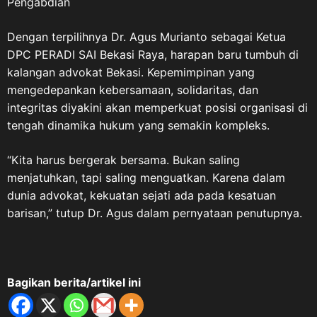
yang berasal dari tentara rakyat
Pengabdian
dan unsur perjuangan lainnya
yang berperan dalam merebut,
Dengan terpilihnya Dr. Agus Murianto sebagai Ketua
mempertahankan
DPC PERADI SAI Bekasi Raya, harapan baru tumbuh di
kemerdekaan, serta menjaga
kalangan advokat Bekasi. Kepemimpinan yang
kedaulatan Negara Kesatuan
mengedepankan kebersamaan, solidaritas, dan
Republik Indonesia. PPM dan
integritas diyakini akan memperkuat posisi organisasi di
Tanggung Jawab Mewariskan
tengah dinamika hukum yang semakin kompleks.
Nilai Perjuangan Sebagai
wadah berhimpunnya anak
“Kita harus bergerak bersama. Bukan saling
cucu Veteran Republik
menjatuhkan, tapi saling menguatkan. Karena dalam
Indonesia, Pemuda Panca
dunia advokat, kekuatan sejati ada pada kesatuan
Marga (PPM) memiliki
barisan,” tutup Dr. Agus dalam pernyataan penutupnya.
tanggung jawab moral untuk
menjaga kesinambungan nilai-
nilai perjuangan yang
diwariskan para veteran kepada
Bagikan berita/artikel ini
generasi penerus. Menurut
ASDO, perjuangan tersebut