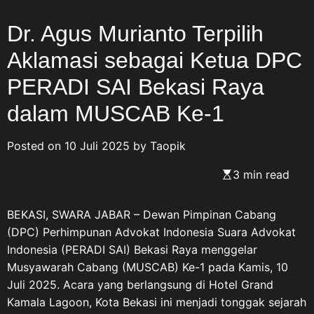
Veteran Nasional
(HARVETNAS) setiap 10
Dr. Agus Murianto Terpilih
Agustus bukan sekadar
Aklamasi sebagai Ketua DPC
momentum seremonial,
melainkan ruang refleksi bagi
PERADI SAI Bekasi Raya
bangsa Indonesia untuk
kembali mengenang jasa,
dalam MUSCAB Ke-1
pengorbanan, dan pengabdian
para Veteran Republik
Posted on
10 Juli 2025
by
Taopik
Indonesia yang telah berjuang
merebut, mempertahankan,
3 min read
serta menjaga kedaulatan
Negara Kesatuan Republik
BEKASI, SWARA JABAR – Dewan Pimpinan Cabang
Indonesia. Pesan tersebut
(DPC) Perhimpunan Advokat Indonesia Suara Advokat
disampaikan ASDO, Sekretaris
Indonesia (PERADI SAI) Bekasi Raya menggelar
PC Pemuda Panca Marga
Musyawarah Cabang (MUSCAB) Ke-1 pada Kamis, 10
(PPM) Karawang, bertepatan
Juli 2025. Acara yang berlangsung di Hotel Grand
dengan Hari Veteran Nasional
Kamala Lagoon, Kota Bekasi ini menjadi tonggak sejarah
2026. Dengan penuh