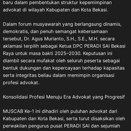
baru dalam pembentukan struktur kepemimpinan
penghormatan kepada para
advokat di wilayah Kabupaten dan Kota Bekasi.
pejuang bangsa, ASDO
menyampaikan pesan yang
Dalam forum musyawarah yang berlangsung dinamis,
sarat makna: “Untukmu
demokratis, dan penuh semangat kebersamaan
Pahlawanku, Veteran Republik
tersebut, Dr. Agus Murianto, S.H., S.E., M.H. secara
Indonesia. Terima kasih atas
aklamasi terpilih sebagai Ketua DPC PERADI SAI Bekasi
perjuangan, pengorbanan, dan
Raya untuk masa bakti 2025–2030. Keputusan ini
pengabdian yang telah
diambil secara mufakat oleh seluruh peserta sebagai
diberikan untuk bangsa dan
bentuk dukungan dan kepercayaan terhadap kapasitas
negara.” Menurut ASDO,
serta integritas beliau dalam memimpin organisasi
sejarah perjuangan para
veteran harus terus hidup
profesi advokat.
dalam ingatan kolektif bangsa.
Terlebih di tengah
Konsolidasi Profesi Menuju Era Advokat yang Progresif
perkembangan zaman, masih
terdapat masyarakat, pelajar,
MUSCAB Ke-1 ini dihadiri oleh puluhan advokat dari
dan generasi muda yang belum
Kabupaten dan Kota Bekasi, serta turut disaksikan oleh
memahami secara utuh sejarah
perwakilan pengurus pusat PERADI SAI dan sejumlah