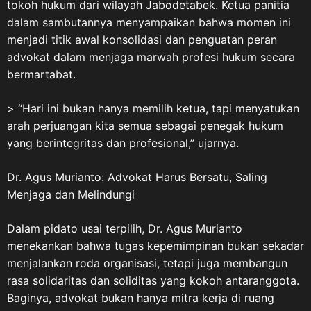
Veteran Republik Indonesia
tokoh hukum dari wilayah Jabodetabek. Ketua panitia
maupun keberadaan Legiun
dalam sambutannya menyampaikan bahwa momen ini
Veteran Republik Indonesia
menjadi titik awal konsolidasi dan penguatan peran
(LVRI) sebagai wadah
advokat dalam menjaga marwah profesi hukum secara
perjuangan dan pengabdian
bermartabat.
para veteran. “Masih banyak
masyarakat, pelajar dan
> “Hari ini bukan hanya memilih ketua, tapi menyatukan
generasi muda yang belum
arah perjuangan kita semua sebagai penegak hukum
memahami tentang Veteran
yang berintegritas dan profesional,” ujarnya.
Republik Indonesia dalam
wadah LVRI. Karena itu,
Dr. Agus Murianto: Advokat Harus Bersatu, Saling
sejarah perjuangan para
Menjaga dan Melindungi
veteran harus terus
disampaikan dan diwariskan
Dalam pidato usai terpilih, Dr. Agus Murianto
kepada generasi penerus,” ujar
menekankan bahwa tugas kepemimpinan bukan sekadar
ASDO. 10 Agustus dan Jejak
menjalankan roda organisasi, tetapi juga membangun
Sejarah Veteran Nasional
rasa solidaritas dan soliditas yang kokoh antaranggota.
ASDO menjelaskan, Hari
Baginya, advokat bukan hanya mitra kerja di ruang
Veteran Nasional ditetapkan