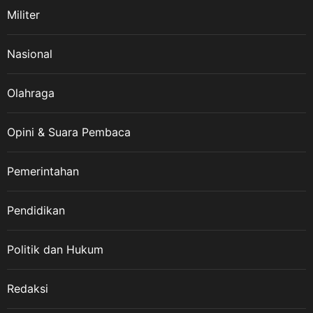
veteran harus terus
Militer
disampaikan dan diwariskan
kepada generasi penerus,” ujar
ASDO. 10 Agustus dan Jejak
Nasional
Sejarah Veteran Nasional
ASDO menjelaskan, Hari
Olahraga
Veteran Nasional ditetapkan
melalui Keputusan Presiden
Opini & Suara Pembaca
Republik Indonesia Nomor 30
Tahun 2014 tentang Hari
Veteran Nasional. Tanggal 10
Pemerintahan
Agustus kemudian diperingati
setiap tahun sebagai Hari
Pendidikan
Veteran Nasional, berkaitan
dengan momentum gencatan
Politik dan Hukum
senjata pada 10 Agustus 1949
yang menjadi salah satu bagian
penting dalam perjalanan
Redaksi
perjuangan mempertahankan