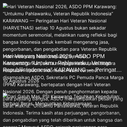
mengajak masyarakat,
khususnya generasi muda, agar
penghormatan kepada para
veteran tidak berhenti dalam
seremoni tahunan.
Penghormatan terbaik,
menurutnya, adalah
meneruskan nilai perjuangan
tersebut melalui pendidikan,
Hari Veteran Nasional 2026, ASDO PPM
karya, pengabdian, persatuan,
Karawang: “Untukmu Pahlawanku, Veteran
dan kontribusi positif bagi
Republik Indonesia” KARAWANG — Peringatan
bangsa. “Untukmu Pahlawanku,
Hari Veteran Nasional (HARVETNAS) setiap 10
10 Agustus 2026
Veteran Republik Indonesia.
Agustus bukan sekadar momentum seremonial,
Terima kasih atas jasa dan
melainkan ruang refleksi bagi bangsa Indonesia
pengorbananmu. Semangat
untuk kembali mengenang jasa, pengorbanan,
juangmu akan terus menjadi
dan pengabdian para Veteran Republik
inspirasi bagi kami untuk
Indonesia yang telah berjuang merebut,
belajar, berkarya, menjaga
mempertahankan, serta menjaga kedaulatan
persatuan, dan mengabdi
Negara Kesatuan Republik Indonesia. Pesan