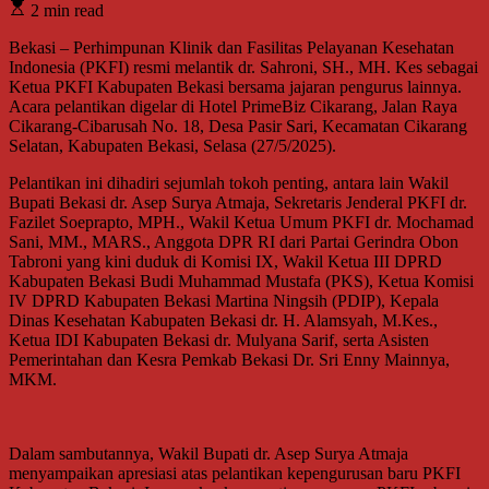
2 min read
Bekasi – Perhimpunan Klinik dan Fasilitas Pelayanan Kesehatan
Indonesia (PKFI) resmi melantik dr. Sahroni, SH., MH. Kes sebagai
Ketua PKFI Kabupaten Bekasi bersama jajaran pengurus lainnya.
Acara pelantikan digelar di Hotel PrimeBiz Cikarang, Jalan Raya
Cikarang-Cibarusah No. 18, Desa Pasir Sari, Kecamatan Cikarang
Selatan, Kabupaten Bekasi, Selasa (27/5/2025).
Pelantikan ini dihadiri sejumlah tokoh penting, antara lain Wakil
Bupati Bekasi dr. Asep Surya Atmaja, Sekretaris Jenderal PKFI dr.
Fazilet Soeprapto, MPH., Wakil Ketua Umum PKFI dr. Mochamad
Sani, MM., MARS., Anggota DPR RI dari Partai Gerindra Obon
Tabroni yang kini duduk di Komisi IX, Wakil Ketua III DPRD
Kabupaten Bekasi Budi Muhammad Mustafa (PKS), Ketua Komisi
IV DPRD Kabupaten Bekasi Martina Ningsih (PDIP), Kepala
Dinas Kesehatan Kabupaten Bekasi dr. H. Alamsyah, M.Kes.,
Ketua IDI Kabupaten Bekasi dr. Mulyana Sarif, serta Asisten
Pemerintahan dan Kesra Pemkab Bekasi Dr. Sri Enny Mainnya,
MKM.
Dalam sambutannya, Wakil Bupati dr. Asep Surya Atmaja
menyampaikan apresiasi atas pelantikan kepengurusan baru PKFI