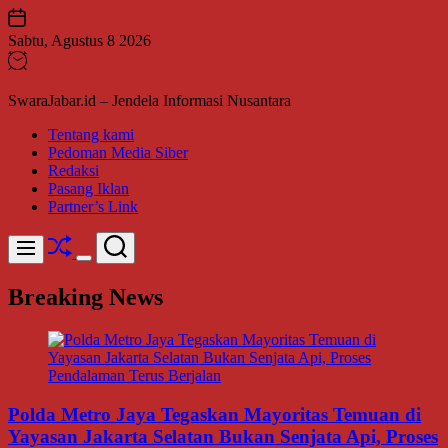
Skip
to
Sabtu, Agustus 8 2026
content
SwaraJabar.id – Jendela Informasi Nusantara
Tentang kami
Pedoman Media Siber
Redaksi
Pasang Iklan
Partner’s Link
Shuffle
Search
Menu
Switch
color
Breaking News
mode
Polda Metro Jaya Tegaskan Mayoritas Temuan di
Yayasan Jakarta Selatan Bukan Senjata Api, Proses