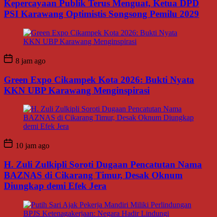
Kepercayaan Publik Terus Menguat, Ketua DPD
PSI Karawang Optimistis Songsong Pemilu 2029
8 jam ago
Green Expo Cikampek Kota 2026: Bukti Nyata
KKN UBP Karawang Menginspirasi
10 jam ago
H. Zuli Zulkipli Soroti Dugaan Pencatutan Nama
BAZNAS di Cikarang Timur, Desak Oknum
Diungkap demi Efek Jera