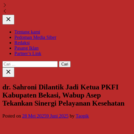
Close
Tentang kami
Pedoman Media Siber
Redaksi
Pasang Iklan
Partner’s Link
Cari
untuk:
Close
search
dr. Sahroni Dilantik Jadi Ketua PKFI
Kabupaten Bekasi, Wabup Asep
Tekankan Sinergi Pelayanan Kesehatan
Posted on
28 Mei 2025
9 Juni 2025
by
Taopik