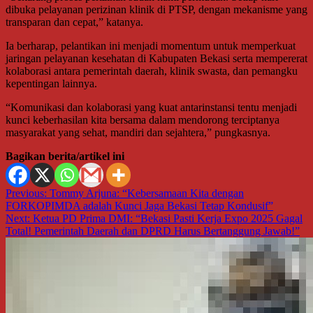
dibuka pelayanan perizinan klinik di PTSP, dengan mekanisme yang
transparan dan cepat,” katanya.
Ia berharap, pelantikan ini menjadi momentum untuk memperkuat
jaringan pelayanan kesehatan di Kabupaten Bekasi serta mempererat
kolaborasi antara pemerintah daerah, klinik swasta, dan pemangku
kepentingan lainnya.
“Komunikasi dan kolaborasi yang kuat antarinstansi tentu menjadi
kunci keberhasilan kita bersama dalam mendorong terciptanya
masyarakat yang sehat, mandiri dan sejahtera,” pungkasnya.
Bagikan berita/artikel ini
Navigasi
Previous:
Tommy Arjuna: “Kebersamaan Kita dengan
FORKOPIMDA adalah Kunci Jaga Bekasi Tetap Kondusif”
pos
Next:
Ketua PD Prima DMI: “Bekasi Pasti Kerja Expo 2025 Gagal
Total! Pemerintah Daerah dan DPRD Harus Bertanggung Jawab!”