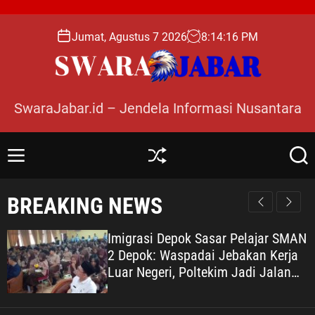
S
k
Jumat, Agustus 7 2026
8
:
14
:
17
PM
i
p
t
o
SwaraJabar.id – Jendela Informasi Nusantara
c
o
n
M
S
S
t
e
h
e
e
n
u
a
BREAKING NEWS
n
u
ff
r
l
c
t
e
h
Imigrasi Depok Sasar Pelajar SMAN
2 Depok: Waspadai Jebakan Kerja
Luar Negeri, Poltekim Jadi Jalan
Masa Depan