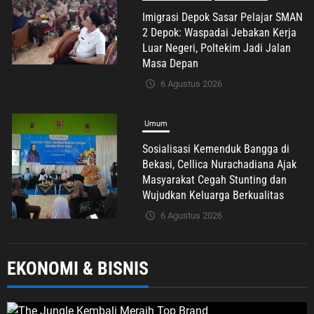
Sosialisasi Kemenduk Bangga di
Bekasi, Cellica Nurachadiana Ajak
Masyarakat Cegah Stunting dan
Wujudkan Keluarga Berkualitas
6 Agustus 2026
Advertorial
Nasional
Pendidikan
Pengelolaan Sampah Makin Efisien,
Dosen Ilmu Komputer UPER
Kembangkan Netrash
6 Agustus 2026
EKONOMI & BISNIS
Nasional
Politik Dan Hukum
Tribrata
Polda Metro Jaya Gelar Seminar
Hukum Bahas Perluasan Objek