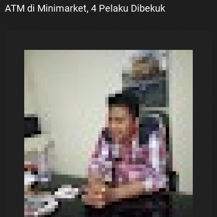
ATM di Minimarket, 4 Pelaku Dibekuk ‎ ‎
g
a
s
i
p
o
s