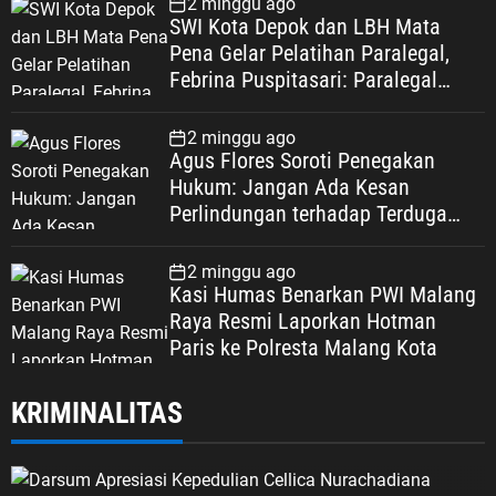
2 minggu ago
SWI Kota Depok dan LBH Mata
Pena Gelar Pelatihan Paralegal,
Febrina Puspitasari: Paralegal
Garda Terdepan Perluas Akses
Keadilan Warga Depok
2 minggu ago
Agus Flores Soroti Penegakan
Hukum: Jangan Ada Kesan
Perlindungan terhadap Terduga
Korupsi, Kepercayaan Publik
Dipertaruhkan
2 minggu ago
Kasi Humas Benarkan PWI Malang
Raya Resmi Laporkan Hotman
Paris ke Polresta Malang Kota
KRIMINALITAS