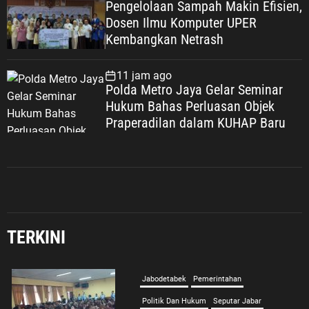
Pengelolaan Sampah Makin Efisien,
Dosen Ilmu Komputer UPER
Kembangkan Netrash
11 jam ago
Polda Metro Jaya Gelar Seminar
Hukum Bahas Perluasan Objek
Praperadilan dalam KUHAP Baru
Jabodetabek
Pemerintahan
Politik Dan Hukum
Seputar Jabar
Imigrasi Depok Sasar Pelajar SMAN
2 Depok: Waspadai Jebakan Kerja
Luar Negeri, Poltekim Jadi Jalan
TERKINI
Masa Depan
6 Agustus 2026
Umum