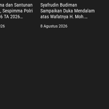
ma dan Santunan
Syafrudin Budiman
, Sespimma Polri
Sampaikan Duka Mendalam
6 TA 2026
atas Wafatnya H. Moh.
pedulian Sosial
Sholeh, Pengacara Inisiator
026
8 Agustus 2026
“No Viral No Justice”