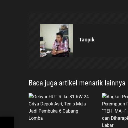
g
a
s
Taopik
i
p
o
Baca juga artikel menarik lainnya
s
at