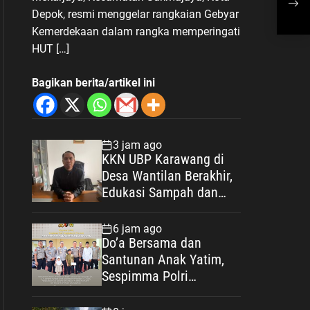
HAR
Depok, resmi menggelar rangkaian Gebyar
Kemerdekaan dalam rangka memperingati
HUT […]
Bagikan berita/artikel ini
3 jam ago
KKN UBP Karawang di
Desa Wantilan Berakhir,
Edukasi Sampah dan
Bank Sampah Jadi
Warisan Pengabdian
6 jam ago
Do’a Bersama dan
Santunan Anak Yatim,
Sespimma Polri
Angkatan 76 TA 2026
Perkuat Kepedulian