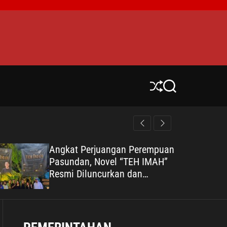
S
S
h
e
u
a
ff
r
l
c
e
h
Angkat Perjuangan Perempuan
Pasundan, Novel “TEH IMAH”
Resmi Diluncurkan dan
Diharapkan Tembus Layar
Lebar