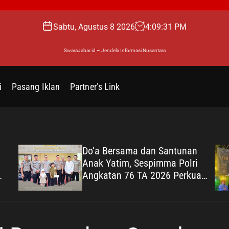
Sabtu, Agustus 8 2026
4
:
09
:
32
PM
SwaraJabar.id – Jendela Informasi Nusantara
i
Pasang Iklan
Partner’s Link
Do’a Bersama dan Santunan
Anak Yatim, Sespimma Polri
Angkatan 76 TA 2026 Perkuat
Kepedulian Sosial