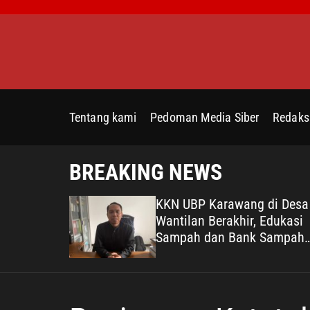
S
k
i
p
t
o
c
Tentang kami
Pedoman Media Siber
Redaks
o
n
t
BREAKING NEWS
e
n
1 RW 24
KKN UBP Karawang di Desa
t
enis Meja
Wantilan Berakhir, Edukasi
bang
Sampah dan Bank Sampah
Jadi Warisan Pengabdian