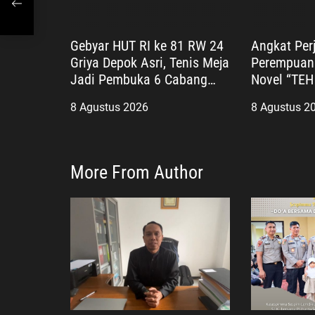
Gebyar HUT RI ke 81 RW 24
Angkat Per
Griya Depok Asri, Tenis Meja
Perempuan
Jadi Pembuka 6 Cabang
Novel “TEH
Lomba
Diluncurka
8 Agustus 2026
8 Agustus 2
Tembus Lay
More From Author