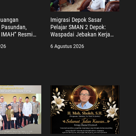
juangan
Imigrasi Depok Sasar
 Pasundan,
Pelajar SMAN 2 Depok:
 IMAH” Resmi
Waspadai Jebakan Kerja
n dan Diharapkan
Luar Negeri, Poltekim Jadi
026
6 Agustus 2026
ar Lebar
Jalan Masa Depan