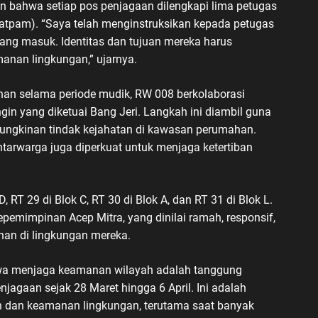
n bahwa setiap pos penjagaan dilengkapi lima petugas
satpam). “Saya telah menginstruksikan kepada petugas
yang masuk. Identitas dan tujuan mereka harus
anan lingkungan,” ujarnya.
an selama periode mudik, RW 008 berkolaborasi
n yang diketuai Bang Jeri. Langkah ini diambil guna
ngkinan tindak kejahatan di kawasan perumahan.
antarwarga juga diperkuat untuk menjaga ketertiban
 RT 29 di Blok C, RT 30 di Blok A, dan RT 31 di Blok L.
emimpinan Acep Mitra, yang dinilai ramah, responsif,
han di lingkungan mereka.
wa menjaga keamanan wilayah adalah tanggung
agaan sejak 28 Maret hingga 6 April. Ini adalah
n dan keamanan lingkungan, terutama saat banyak