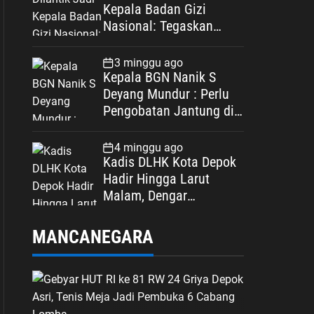
Kepala Badan Gizi
Nasional: Tegaskan
Bebas Konflik
Kepentingan
3 minggu ago
Kepala BGN Nanik S
Deyang Mundur : Perlu
Pengobatan Jantung di
Luar Negeri
4 minggu ago
Kadis DLHK Kota Depok
Hadir Hingga Larut
Malam, Dengar
Langsung Polemik
Retribusi Sampah di
MANCANEGARA
Mekarjaya