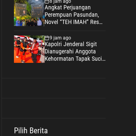
8 jam ago
Sosial
Angkat Perjuangan
Perempuan Pasundan,
Novel “TEH IMAH” Resmi
Diluncurkan dan
Diharapkan Tembus
9 jam ago
Layar Lebar
Kapolri Jenderal Sigit
Dianugerahi Anggota
Kehormatan Tapak Suci,
Kian Eratkan Ikatan
Polri–Muhammadiyah
Pilih Berita