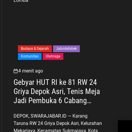
Budaya & Sejarah
Jabodetabek
Komunitas
Olahraga
4 menit ago
Gebyar HUT RI ke 81 RW 24
Griya Depok Asri, Tenis Meja
Jadi Pembuka 6 Cabang
Lomba
DEPOK, SWARAJABAR.ID — Karang
Taruna RW 24 Griya Depok Asri, Kelurahan
“Sp
Idu
Mekarjaya, Kecamatan Sukmajaya, Kota