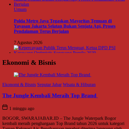
7 Agustus 2026
Umum
Kepercayaan Publik Terus Menguat, Ketua DPD PSI
Karawang Optimistis Songsong Pemilu 2029
7 Agustus 2026
Ekonomi & Bisnis
Umum
Green Expo Cikampek Kota 2026: Bukti Nyata KKN
ar
Wisata & Hiburan
UBP Karawang Menginspirasi
raih Top Brand
7 Agustus 2026
Umum
he Jungle Waterpark Bogor
p Brand tahun 2026 untuk kategori
Hj. Entin Apresiasi Kepedulian Cellica Nurachadiana
n tersebut diterima langsung oleh