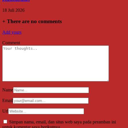
18 Juli 2026
+
There are no comments
Add yours
Comment
Name
Email
Url
Simpan nama, email, dan situs web saya pada peramban ini
untuk komentar saya berikutnya.