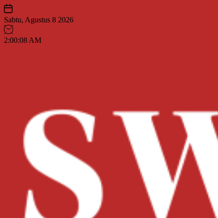
Skip
to
Sabtu, Agustus 8 2026
content
2
:
00
:
09
AM