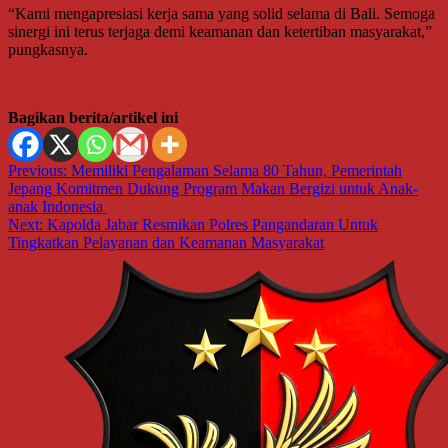
“Kami mengapresiasi kerja sama yang solid selama di Bali. Semoga
sinergi ini terus terjaga demi keamanan dan ketertiban masyarakat,”
pungkasnya.
Bagikan berita/artikel ini
Navigasi
Previous:
Memiliki Pengalaman Selama 80 Tahun, Pemerintah
Jepang Komitmen Dukung Program Makan Bergizi untuk Anak-
pos
anak Indonesia
Next:
Kapolda Jabar Resmikan Polres Pangandaran Untuk
Tingkatkan Pelayanan dan Keamanan Masyarakat