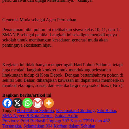
perlu dirawat dan dijaga kelestariannya,” katanya.
Generasi Muda sebagai Agen Perubahan
Penanaman bibit pohon ini melibatkan siswa kelas 10, 11, dan 12
SMAN 8 sebagai panitia. Langkah ini sekaligus menjadi upaya
sekolah untuk membangun kesadaran generasi muda akan
pentingnya ekosistem hijau.
Kegiatan ini tidak hanya memperingati Hari Pohon Sedunia, tetapi
juga menjadi langkah konkret untuk mendukung pelestarian
lingkungan hidup di Kota Depok. Dengan bertambahnya pohon di
sekitar Situ Bahar, diharapkan kawasan ini dapat terus memberikan
manfaat ekologis, sosial, dan estetika bagi masyarakat luas. ( Bro )
Bagikan berita/artikel ini
Tagged
Hari Pohon Sedunia
,
Kecamatan Cilodong
,
Situ Bahar
,
SMA Negeri 8 Kota Depok
,
Zainal Arifin
Navigasi
Previous:
Polri Berhasil Ungkap 397 Kasus TPPO dan 482
Tersangka, Selamatkan 904 Korban dalam Sebulan