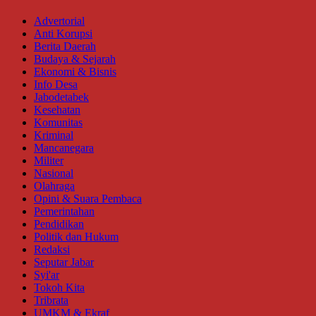
Advertorial
Anti Korupsi
Berita Daerah
Budaya & Sejarah
Ekonomi & Bisnis
Info Desa
Jabodetabek
Kesehatan
Komunitas
Kriminal
Mancanegara
Militer
Nasional
Olahraga
Opini & Suara Pembaca
Pemerintahan
Pendidikan
Politik dan Hukum
Redaksi
Seputar Jabar
Syi'ar
Tokoh Kita
Tribrata
UMKM & Ekraf