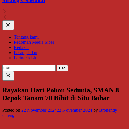
Strategis Nasional
Close
Tentang kami
Pedoman Media Siber
Redaksi
Pasang Iklan
Partner’s Link
Cari
untuk:
Close
search
Rayakan Hari Pohon Sedunia, SMAN 8
Depok Tanam 70 Bibit di Situ Bahar
Posted on
22 November 2024
22 November 2024
by
Brohendy
Cueng