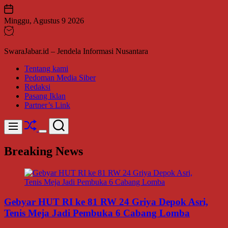
Skip
to
Minggu, Agustus 9 2026
content
SwaraJabar.id – Jendela Informasi Nusantara
Tentang kami
Pedoman Media Siber
Redaksi
Pasang Iklan
Partner’s Link
Shuffle
Search
Menu
Switch
color
Breaking News
mode
Gebyar HUT RI ke 81 RW 24 Griya Depok Asri,
Tenis Meja Jadi Pembuka 6 Cabang Lomba