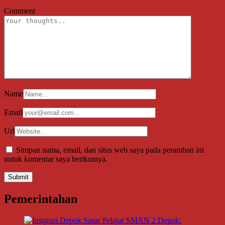
Comment
Name
Email
Url
Simpan nama, email, dan situs web saya pada peramban ini
untuk komentar saya berikutnya.
Pemerintahan