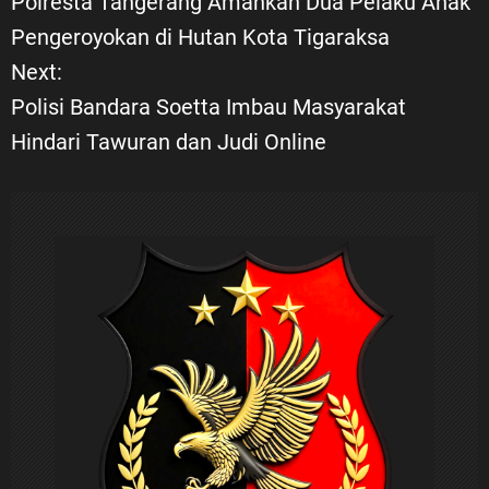
Polresta Tangerang Amankan Dua Pelaku Anak
a
Pengeroyokan di Hutan Kota Tigaraksa
Next:
v
Polisi Bandara Soetta Imbau Masyarakat
i
Hindari Tawuran dan Judi Online
g
a
s
i
p
o