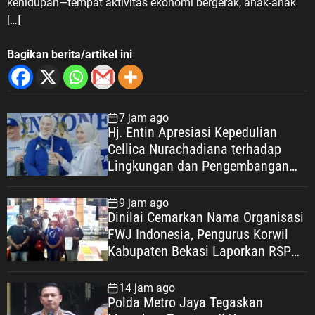
kehidupan—tempat aktivitas ekonomi bergerak, anak-anak
[…]
Bagikan berita/artikel ini
7 jam ago
Hj. Entin Apresiasi Kepedulian
Cellica Nurachadiana terhadap
Lingkungan dan Pengembangan
Wisata Desa Cipayung
9 jam ago
Dinilai Cemarkan Nama Organisasi
FWJ Indonesia, Pengurus Korwil
Kabupaten Bekasi Laporkan RSP
alias Ros ke Polisi
14 jam ago
Polda Metro Jaya Tegaskan