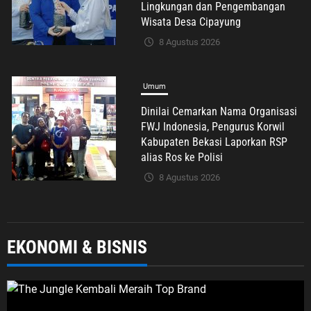
Kabupaten Bekasi Laporkan RSP
alias Ros ke Polisi
8 Agustus 2026
Umum
Polda Metro Jaya Tegaskan
Mayoritas Temuan di Yayasan
Jakarta Selatan Bukan Senjata Api,
Proses Pendalaman Terus Berjalan
7 Agustus 2026
Umum
EKONOMI & BISNIS
Kepercayaan Publik Terus Menguat,
Ketua DPD PSI Karawang Optimistis
Songsong Pemilu 2029
7 Agustus 2026