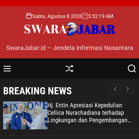
S
k
Sabtu, Agustus 8 2026
5
:
52
:
20
AM
i
p
t
o
SwaraJabar.id – Jendela Informasi Nusantara
c
o
n
M
S
S
t
e
h
e
e
n
u
a
BREAKING NEWS
n
u
ff
r
l
c
t
e
h
Hj. Entin Apresiasi Kepedulian
Cellica Nurachadiana terhadap
Lingkungan dan Pengembangan
Wisata Desa Cipayung