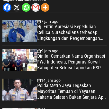
7 jam ago
Hj. Entin Apresiasi Kepedulian
Cellica Nurachadiana terhadap
Lingkungan dan Pengembangan
Wisata Desa Cipayung
9 jam ago
Dinilai Cemarkan Nama Organisasi
FWJ Indonesia, Pengurus Korwil
Kabupaten Bekasi Laporkan RSP
alias Ros ke Polisi
14 jam ago
Polda Metro Jaya Tegaskan
Mayoritas Temuan di Yayasan
Jakarta Selatan Bukan Senjata Api,
Proses Pendalaman Terus Berjalan