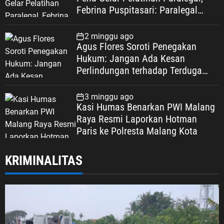
Febrina Puspitasari: Paralegal
Garda Terdepan Perluas Akses
Keadilan Warga Depok
2 minggu ago
Agus Flores Soroti Penegakan
Hukum: Jangan Ada Kesan
Perlindungan terhadap Terduga
Korupsi, Kepercayaan Publik
Dipertaruhkan
3 minggu ago
Kasi Humas Benarkan PWI Malang
Raya Resmi Laporkan Hotman
Paris ke Polresta Malang Kota
KRIMINALITAS