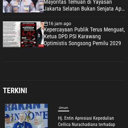
Mayoritas Temuan di Yayasan
Jakarta Selatan Bukan Senjata Api,
Proses Pendalaman Terus Berjalan
16 jam ago
Kepercayaan Publik Terus Menguat,
Ketua DPD PSI Karawang
Optimistis Songsong Pemilu 2029
TERKINI
Umum
Dinilai Cemarkan Nama Organisasi
FWJ Indonesia, Pengurus Korwil