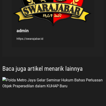
s
admin
https://swarajabar.id
Baca juga artikel menarik lainnya