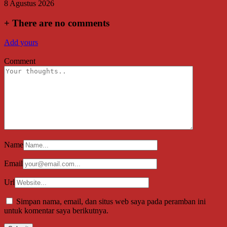
8 Agustus 2026
+
There are no comments
Add yours
Comment
Name
Email
Url
Simpan nama, email, dan situs web saya pada peramban ini
untuk komentar saya berikutnya.