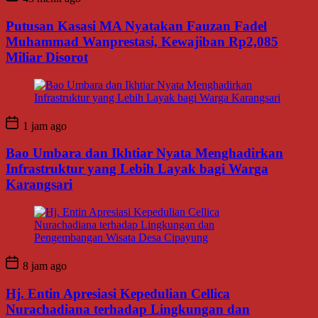
Putusan Kasasi MA Nyatakan Fauzan Fadel
Muhammad Wanprestasi, Kewajiban Rp2,085
Miliar Disorot
1 jam ago
Bao Umbara dan Ikhtiar Nyata Menghadirkan
Infrastruktur yang Lebih Layak bagi Warga
Karangsari
8 jam ago
Hj. Entin Apresiasi Kepedulian Cellica
Nurachadiana terhadap Lingkungan dan