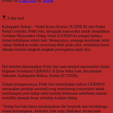
Posted on
9 Juli 2026
by
Taopik
3 min read
Kabupaten Bekasi – Wakil Ketua Komisi IX DPR RI dari Fraksi
Partai Gerindra, Putih Sari, mengajak masyarakat untuk menjadikan
Gerakan Masyarakat Hidup Sehat (GERMAS) sebagai budaya
dalam kehidupan sehari-hari. Menurutnya, menjaga kesehatan tidak
cukup dilakukan ketika seseorang telah jatuh sakit, melainkan harus
dimulai melalui langkah-langkah pencegahan sejak dini.
Hal tersebut disampaikan Putih Sari saat menjadi narasumber dalam
kegiatan Sosialisasi GERMAS di Desa Suka Asih, Kecamatan
Sukatani, Kabupaten Bekasi, Kamis (9/7/2026).
Dalam pemaparannya, Putih Sari menjelaskan bahwa GERMAS
merupakan gerakan nasional yang mendorong masyarakat untuk
membangun pola hidup sehat melalui kebiasaan sederhana namun
memiliki dampak besar terhadap kualitas hidup.
“Setiap hari kita harus membiasakan diri bergerak dan berolahraga
sesuai kemampuan. Aktivitas fisik yang dilakukan secara rutin