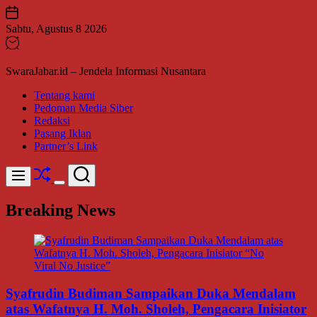
Skip
to
Sabtu, Agustus 8 2026
content
SwaraJabar.id – Jendela Informasi Nusantara
Tentang kami
Pedoman Media Siber
Redaksi
Pasang Iklan
Partner’s Link
Shuffle
Search
Menu
Switch
color
Breaking News
mode
Syafrudin Budiman Sampaikan Duka Mendalam
atas Wafatnya H. Moh. Sholeh, Pengacara Inisiator