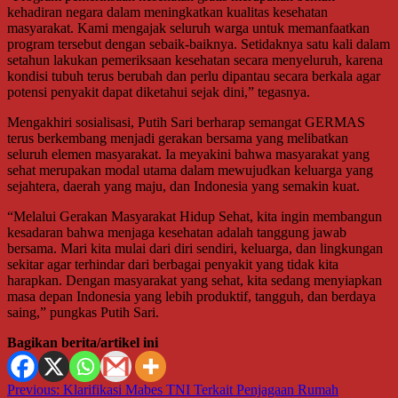
kehadiran negara dalam meningkatkan kualitas kesehatan
masyarakat. Kami mengajak seluruh warga untuk memanfaatkan
program tersebut dengan sebaik-baiknya. Setidaknya satu kali dalam
setahun lakukan pemeriksaan kesehatan secara menyeluruh, karena
kondisi tubuh terus berubah dan perlu dipantau secara berkala agar
potensi penyakit dapat diketahui sejak dini,” tegasnya.
Mengakhiri sosialisasi, Putih Sari berharap semangat GERMAS
terus berkembang menjadi gerakan bersama yang melibatkan
seluruh elemen masyarakat. Ia meyakini bahwa masyarakat yang
sehat merupakan modal utama dalam mewujudkan keluarga yang
sejahtera, daerah yang maju, dan Indonesia yang semakin kuat.
“Melalui Gerakan Masyarakat Hidup Sehat, kita ingin membangun
kesadaran bahwa menjaga kesehatan adalah tanggung jawab
bersama. Mari kita mulai dari diri sendiri, keluarga, dan lingkungan
sekitar agar terhindar dari berbagai penyakit yang tidak kita
harapkan. Dengan masyarakat yang sehat, kita sedang menyiapkan
masa depan Indonesia yang lebih produktif, tangguh, dan berdaya
saing,” pungkas Putih Sari.
Bagikan berita/artikel ini
Navigasi
Previous:
Klarifikasi Mabes TNI Terkait Penjagaan Rumah