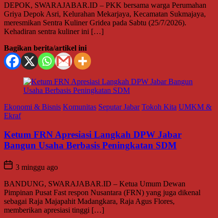
DEPOK, SWARAJABAR.ID – PKK bersama warga Perumahan
Griya Depok Asri, Kelurahan Mekarjaya, Kecamatan Sukmajaya,
meresmikan Sentra Kuliner Gridea pada Sabtu (25/7/2026).
Kehadiran sentra kuliner ini […]
Bagikan berita/artikel ini
Ekonomi & Bisnis
Komunitas
Seputar Jabar
Tokoh Kita
UMKM &
Ekraf
Ketum FRN Apresiasi Langkah DPW Jabar
Bangun Usaha Berbasis Peningkatan SDM
3 minggu ago
BANDUNG, SWARAJABAR.ID – Ketua Umum Dewan
Pimpinan Pusat Fast respon Nusantara (FRN) yang juga dikenal
sebagai Raja Majapahit Madangkara, Raja Agus Flores,
memberikan apresiasi tinggi […]