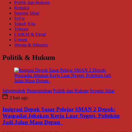
Politik dan Hukum
Redaksi
Seputar Jabar
Syi'ar
Tokoh Kita
Tribrata
UMKM & Ekraf
Umum
Wisata & Hiburan
Politik & Hukum
Jabodetabek
Pemerintahan
Politik dan Hukum
Seputar Jabar
2 hari ago
Imigrasi Depok Sasar Pelajar SMAN 2 Depok:
Waspadai Jebakan Kerja Luar Negeri, Poltekim
Jadi Jalan Masa Depan