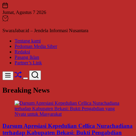
Skip
to
Jumat, Agustus 7 2026
content
SwaraJabar.id – Jendela Informasi Nusantara
Tentang kami
Pedoman Media Siber
Redaksi
Pasang Iklan
Partner’s Link
Shuffle
Search
Menu
Switch
color
Breaking News
mode
Darsum Apresiasi Kepedulian Cellica Nurachadiana
terhadap Kabupaten Bekasi: Bukti Pengabdian