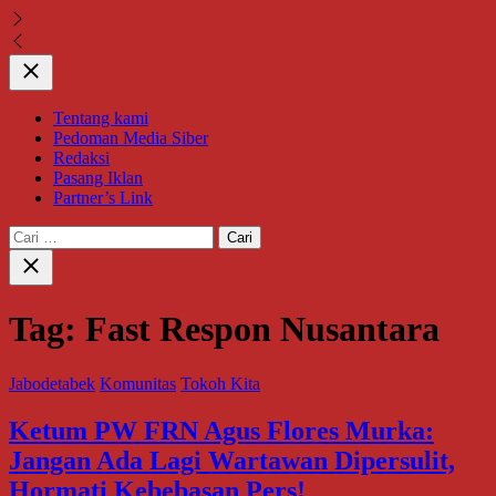
Close
Tentang kami
Pedoman Media Siber
Redaksi
Pasang Iklan
Partner’s Link
Cari
untuk:
Close
search
Tag:
Fast Respon Nusantara
Jabodetabek
Komunitas
Tokoh Kita
Ketum PW FRN Agus Flores Murka:
Jangan Ada Lagi Wartawan Dipersulit,
Hormati Kebebasan Pers!