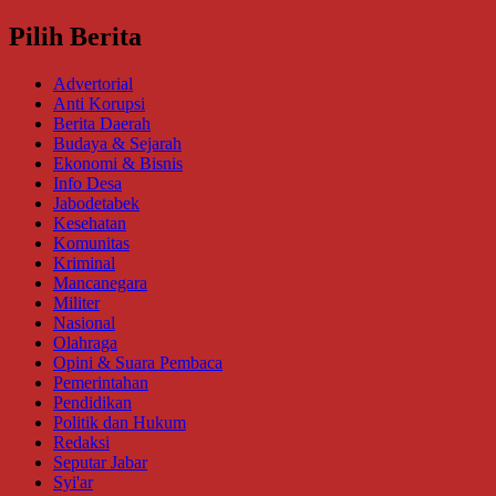
Pilih Berita
Advertorial
Anti Korupsi
Berita Daerah
Budaya & Sejarah
Ekonomi & Bisnis
Info Desa
Jabodetabek
Kesehatan
Komunitas
Kriminal
Mancanegara
Militer
Nasional
Olahraga
Opini & Suara Pembaca
Pemerintahan
Pendidikan
Politik dan Hukum
Redaksi
Seputar Jabar
Syi'ar