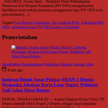
JAKARTA, Swara Jabar – Pengurus Pusat Perkumpulan
Senior
Wartawan Fast Respon Nusantara (PW FRN) mengeluarkan
klarifikasi resmi terkait maraknya penggunaan logo PW FRN serta
pencantuman […]
Tagged
Fast Respon Nusantara
,
foto Jenderal Polri
,
Klarifikasi PW
on
FRN
,
pencatutan logo PW FRN
Leave a Comment
Klarifikasi
Tegas
Pemerintahan
PW
FRN:
Bongkar
Status
FRIC,
Soroti
Jabodetabek
Pemerintahan
Politik dan Hukum
Seputar Jabar
Pencatutan
8 jam ago
Logo
dan
Foto
Imigrasi Depok Sasar Pelajar SMAN 2 Depok:
Jenderal
Waspadai Jebakan Kerja Luar Negeri, Poltekim
Polri
Jadi Jalan Masa Depan
DEPOK, SWARAJABAR.ID — Kantor Imigrasi Kelas I Non TPI
Depok memilih SMA Negeri 2 Depok sebagai lokasi kegiatan
Imigrasi Go To School pada Rabu (5/8/2026), […]