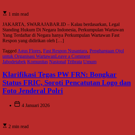
Horma
Kebeb
Pers!
1 min read
JAKARTA, SWARAJABAR.ID – Kalau berdasarkan, Legal
Standing Hukum Di Negara Indonesia, Perkumpulan Wartawan
Yang Terdaftar di Negara hanya Perkumpulan Wartawan Fast
Respon yang didirikan oleh […]
Tagged
Agus Flores
,
Fast Respon Nusantara
,
Penghargaan Ojol
on
untuk Organisasi Wartawan
Leave a Comment
Ojol
Jabodetabek
Komunitas
Nasional
Tribrata
Umum
Berikan
Penghargaan,
Klarifikasi Tegas PW FRN: Bongkar
Organisasi
Status FRIC, Soroti Pencatutan Logo dan
Wartawan
Diakui
Foto Jenderal Polri
Negara,
Tak
Kalah
4 Januari 2026
Kasih
Penghargaan
Jendral
2 min read
Naga
Jurnalis