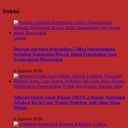
Terkini
Umum
Darsum Apresiasi Kepedulian Cellica Nurachadiana
terhadap Kabupaten Bekasi: Bukti Pengabdian yang
Nyata untuk Masyarakat
6 Agustus 2026
Jabodetabek
Pemerintahan
Politik dan Hukum
Seputar Jabar
Imigrasi Depok Sasar Pelajar SMAN 2 Depok: Waspadai
Jebakan Kerja Luar Negeri, Poltekim Jadi Jalan Masa
Depan
6 Agustus 2026