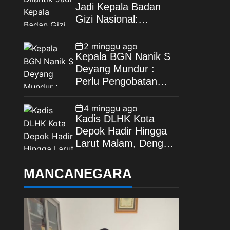
Jadi Kepala Badan
Gizi Nasional:
Tegaskan Bebas
Konflik Kepentingan
2 minggu ago
Kepala BGN Nanik S
Deyang Mundur :
Perlu Pengobatan
Jantung di Luar
Negeri
4 minggu ago
Kadis DLHK Kota
Depok Hadir Hingga
Larut Malam, Dengar
Langsung Polemik
Retribusi Sampah di
MANCANEGARA
Mekarjaya