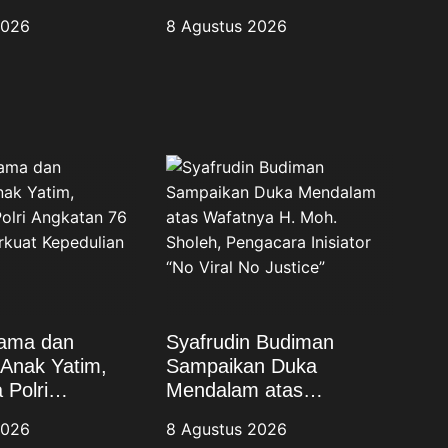
76 TA 2026
Resmi Diluncurkan dan
2026
8 Agustus 2026
epedulian
Diharapkan Tembus
Layar Lebar
sama dan
Syafrudin Budiman
Anak Yatim,
Sampaikan Duka
Polri
Mendalam atas
76 TA 2026
Wafatnya H. Moh.
2026
8 Agustus 2026
epedulian
Sholeh, Pengacara