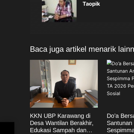
Taopik
i
p
o
Baca juga artikel menarik lain
s
KKN UBP Karawang di
Do’a Ber
Desa Wantilan Berakhir,
Santunan 
Edukasi Sampah dan
Sespimma 