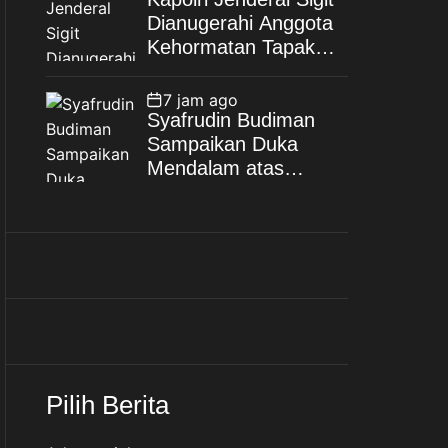
Layar Lebar
Dianugerahi Anggota
Kehormatan Tapak
Suci, Kian Eratkan
Ikatan Polri–
7 jam ago
Muhammadiyah
Syafrudin Budiman
Sampaikan Duka
Mendalam atas
Wafatnya H. Moh.
Sholeh, Pengacara
Inisiator “No Viral No
Justice”
Pilih Berita