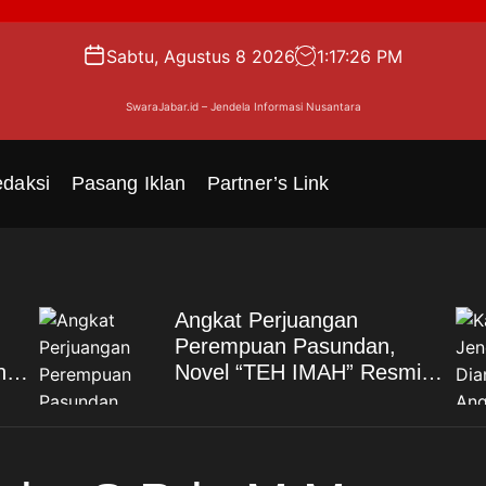
Sabtu, Agustus 8 2026
1
:
17
:
27
PM
SwaraJabar.id – Jendela Informasi Nusantara
daksi
Pasang Iklan
Partner’s Link
Angkat Perjuangan
Perempuan Pasundan,
n
Novel “TEH IMAH” Resmi
Diluncurkan dan
Diharapkan Tembus Layar
Lebar