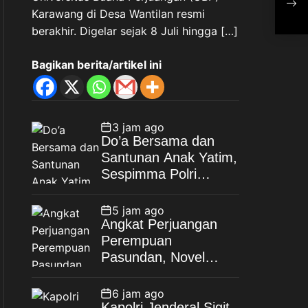
Karawang di Desa Wantilan resmi
Opt
Wuj
berakhir. Digelar sejak 8 Juli hingga […]
Pem
dan
Bagikan berita/artikel ini
Mas
3 jam ago
Do’a Bersama dan
Santunan Anak Yatim,
Sespimma Polri
Angkatan 76 TA 2026
Perkuat Kepedulian
5 jam ago
Sosial
Angkat Perjuangan
Perempuan
Pasundan, Novel
“TEH IMAH” Resmi
Diluncurkan dan
6 jam ago
Diharapkan Tembus
Kapolri Jenderal Sigit