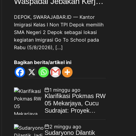
Waspadai Jebakan Kerja
Luar Negeri, Poltekim Jadi
DEPOK, SWARAJABAR.ID — Kantor
Jalan Masa Depan
Imigrasi Kelas I Non TPI Depok memilih
SMA Negeri 2 Depok sebagai lokasi
kegiatan Imigrasi Go To School pada
Rabu (5/8/2026), […]
Bagikan berita/artikel ini
1 minggu ago
Klarifikasi Pokmas RW
05 Mekarjaya, Cucu
Sudrajat: Proyek
Drainase Selesai
Sesuai Spesifikasi
2 minggu ago
Sudaryono Dilantik