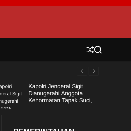
S
S
h
e
u
a
f
r
f
c
l
h
Kapolri Jenderal Sigit
e
Dianugerahi Anggota
Kehormatan Tapak Suci,
Kian Eratkan Ikatan Polri–
Muhammadiyah