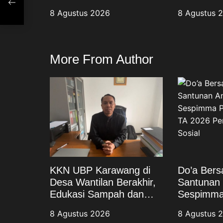
Bank Sampah Jadi
Angkatan 
8 Agustus 2026
8 Agustus 
Warisan Pengabdian
Perkuat K
Sosial
More From Author
KKN UBP Karawang di
Do’a Ber
Desa Wantilan Berakhir,
Santunan 
Edukasi Sampah dan
Sespimma 
Bank Sampah Jadi
Angkatan 
8 Agustus 2026
8 Agustus 
Warisan Pengabdian
Perkuat K