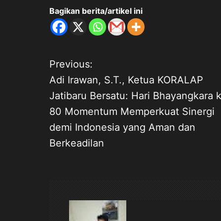
Bagikan berita/artikel ini
Previous:
N
Adi Irawan, S.T., Ketua KORALAP
a
Jatibaru Bersatu: Hari Bhayangkara 
80 Momentum Memperkuat Sinergi
v
demi Indonesia yang Aman dan
i
Berkeadilan
g
a
s