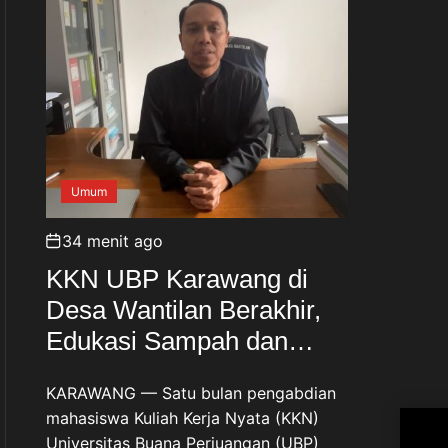
Umum
34 menit ago
KKN UBP Karawang di
Desa Wantilan Berakhir,
Edukasi Sampah dan
Bank Sampah Jadi
KARAWANG — Satu bulan pengabdian
Warisan Pengabdian
mahasiswa Kuliah Kerja Nyata (KKN)
Bap
Universitas Buana Perjuangan (UBP)
Teg