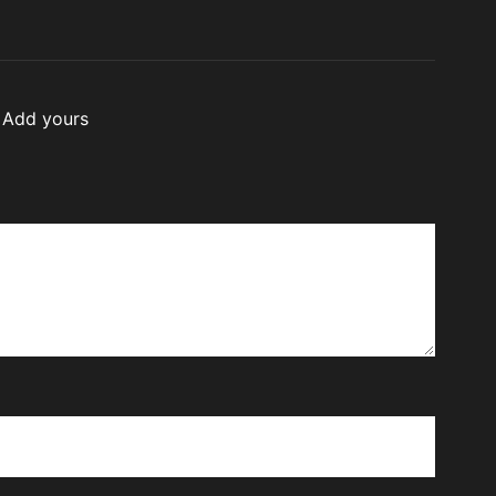
Inisiator “No Viral No
Justice”
Add yours