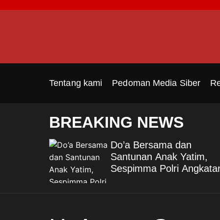
S
k
i
p
t
o
c
Tentang kami
Pedoman Media Siber
Re
o
n
t
BREAKING NEWS
e
n
ng di
Do’a Bersama dan
t
akhir,
Santunan Anak Yatim,
dan Bank
Sespimma Polri Angkata
isan
76 TA 2026 Perkuat
Kepedulian Sosial