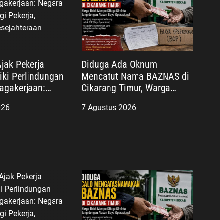
Ajak Pekerja
Diduga Ada Oknum
iki Perlindungan
Mencatut Nama BAZNAS di
agakerjaan:
Cikarang Timur, Warga
ir Lindungi
Miskin Disebut Diminta
026
7 Agustus 2026
ujudkan
Uang dengan Dalih Biaya
aan
Operasional