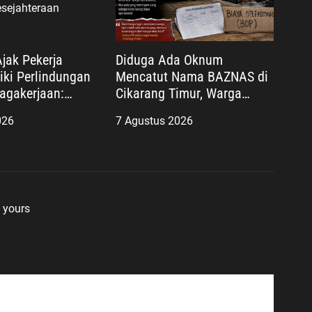
Ajak Pekerja
Diduga Ada Oknum
iki Perlindungan
Mencatut Nama BAZNAS di
agakerjaan:
Cikarang Timur, Warga
ir Lindungi
Miskin Disebut Diminta
026
7 Agustus 2026
ujudkan
Uang dengan Dalih Biaya
aan
Operasional
 yours