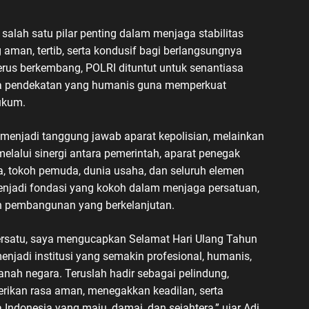
salah satu pilar penting dalam menjaga stabilitas
aman, tertib, serta kondusif bagi berlangsungnya
rus berkembang, POLRI dituntut untuk senantiasa
rta pendekatan yang humanis guna memperkuat
ukum.
njadi tanggung jawab aparat kepolisian, melainkan
elalui sinergi antara pemerintah, aparat penegak
, tokoh pemuda, dunia usaha, dan seluruh elemen
njadi fondasi yang kokoh dalam menjaga persatuan,
n pembangunan yang berkelanjutan.
ersatu, saya mengucapkan Selamat Hari Ulang Tahun
jadi institusi yang semakin profesional, humanis,
anah negara. Teruslah hadir sebagai pelindung,
ikan rasa aman, menegakkan keadilan, serta
ndonesia yang maju, damai, dan sejahtera,” ujar Adi