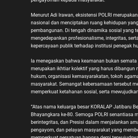
Menurut Adi Irawan, eksistensi POLRI merupakan 
nasional dan menciptakan ruang kehidupan yang 
pembangunan. Di tengah dinamika sosial yang te
mengedepankan profesionalisme, integritas, se
kepercayaan publik terhadap institusi penegak h
Ia menegaskan bahwa keamanan bukan semata me
merupakan ikhtiar kolektif yang harus dibangun m
hukum, organisasi kemasyarakatan, tokoh agama
masyarakat. Semangat kebersamaan tersebut me
memperkuat ketahanan sosial, serta mewujudka
“Atas nama keluarga besar KORALAP Jatibaru B
Bhayangkara ke-80. Semoga POLRI senantiasa men
berintegritas, dan Presisi dalam menjalankan am
pengayom, dan pelayan masyarakat yang member
memperkuat persatuan bangsa demi terwujudnya I