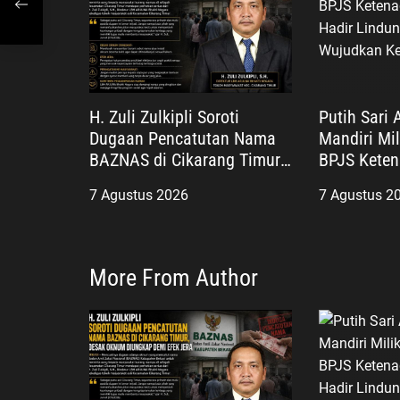
0,
H. Zuli Zulkipli Soroti
Putih Sari 
Dugaan Pencatutan Nama
Mandiri Mil
BAZNAS di Cikarang Timur,
BPJS Keten
Desak Oknum Diungkap
Negara Had
7 Agustus 2026
7 Agustus 2
demi Efek Jera
Pekerja, W
Kesejahter
More From Author