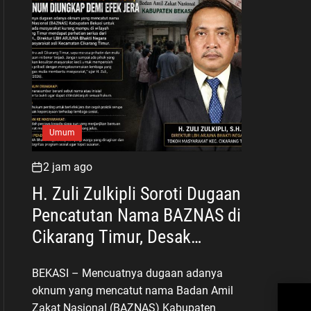
Umum
2 jam ago
H. Zuli Zulkipli Soroti Dugaan
Pencatutan Nama BAZNAS di
Cikarang Timur, Desak
Oknum Diungkap demi Efek
BEKASI – Mencuatnya dugaan adanya
Jera
oknum yang mencatut nama Badan Amil
H. 
Nila
Zakat Nasional (BAZNAS) Kabupaten