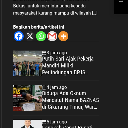
Mom
Bekasi untuk meminta uang kepada
Dem
masyarakat kurang mampu di wilayah […]
Bek
Bagikan berita/artikel ini
3 jam ago
Putih Sari Ajak Pekerja
Mandiri Miliki
Perlindungan BPJS
Ketenagakerjaan: Negara
Hadir Lindungi Pekerja,
4 jam ago
Wujudkan Kesejahteraan
Diduga Ada Oknum
Mencatut Nama BAZNAS
di Cikarang Timur, Warga
Miskin Disebut Diminta
Uang dengan Dalih Biaya
5 jam ago
Operasional
Langkah Cepat Bupati