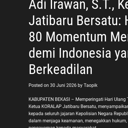
Adi Irawan, S.T.,
Jatibaru Bersatu:
80 Momentum Mem
demi Indonesia y
Berkeadilan
Posted on
30 Juni 2026
by
Taopik
KABUPATEN BEKASI – Memperingati Hari Ulang Ta
Ketua KORALAP Jatibaru Bersatu, menyampaikan
kepada seluruh jajaran Kepolisian Negara Republi
dalam menjaga keamanan, menegakkan hukum, se
pengayoman kepada masyarakat.