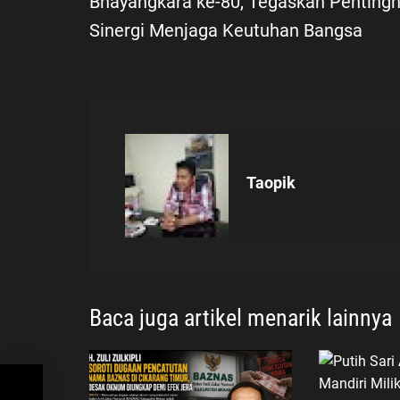
Bhayangkara ke-80, Tegaskan Penting
v
Sinergi Menjaga Keutuhan Bangsa
i
g
a
s
Taopik
i
p
o
Baca juga artikel menarik lainnya
s
t H.