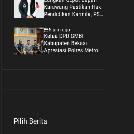
Karawang Pastikan Hak
Pendidikan Karmila, PSI:
Ini Teladan Pelayanan
Publik yang Humanis
5 jam ago
Ketua DPD GMBI
Kabupaten Bekasi
Apresiasi Polres Metro
Bekasi, Perkuat Sinergi
Masyarakat dan
Kepolisian Demi
Kamtibmas yang
Kondusif
Pilih Berita