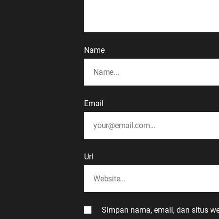
Name
Email
Url
Simpan nama, email, dan situs w