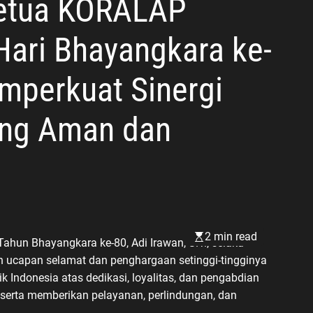
 Ketua KORALAP
 Hari Bhayangkara ke-
perkuat Sinergi
ang Aman dan
2 min read
hun Bhayangkara ke-80, Adi Irawan, S.T., selaku
 ucapan selamat dan penghargaan setinggi-tingginya
k Indonesia atas dedikasi, loyalitas, dan pengabdian
rta memberikan pelayanan, perlindungan, dan