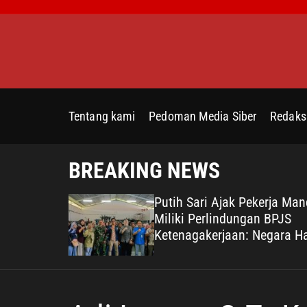
S
k
i
p
t
o
c
Tentang kami
Pedoman Media Siber
Redaks
o
n
t
BREAKING NEWS
e
n
oti Dugaan
Putih Sari Ajak Pekerja Mand
t
BAZNAS di
Miliki Perlindungan BPJS
sak Oknum
Ketenagakerjaan: Negara Ha
 Jera
Lindungi Pekerja, Wujudkan
Kesejahteraan