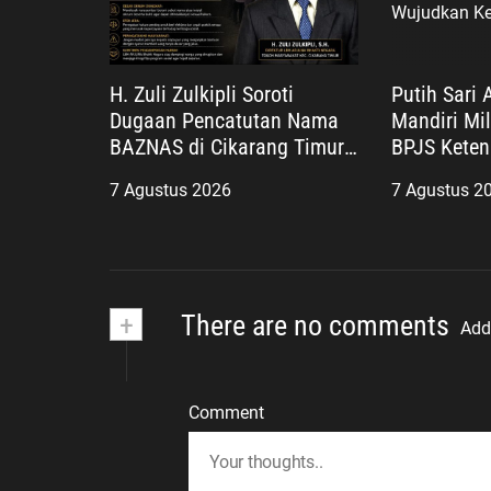
H. Zuli Zulkipli Soroti
Putih Sari 
Dugaan Pencatutan Nama
Mandiri Mil
BAZNAS di Cikarang Timur,
BPJS Keten
Desak Oknum Diungkap
Negara Had
7 Agustus 2026
7 Agustus 2
demi Efek Jera
Pekerja, W
Kesejahter
+
There are no comments
Add
Comment