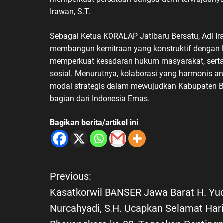
Irawan, S.T.
Sebagai Ketua KORALAP Jatibaru Bersatu, Adi 
membangun kemitraan yang konstruktif dengan 
memperkuat kesadaran hukum masyarakat, sert
sosial. Menurutnya, kolaborasi yang harmonis a
modal strategis dalam mewujudkan Kabupaten Be
bagian dari Indonesia Emas.
Bagikan berita/artikel ini
Previous:
N
Kasatkorwil BANSER Jawa Barat H. Yu
a
Nurcahyadi, S.H. Ucapkan Selamat Har