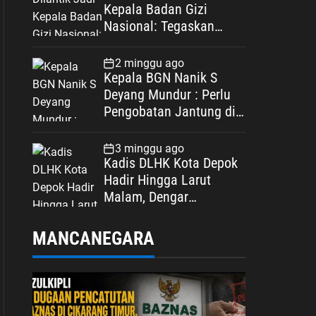
Kepala Badan Gizi
Nasional: Tegaskan
Bebas Konflik
Kepentingan
2 minggu ago
Kepala BGN Nanik S
Deyang Mundur : Perlu
Pengobatan Jantung di
Luar Negeri
3 minggu ago
Kadis DLHK Kota Depok
Hadir Hingga Larut
Malam, Dengar
Langsung Polemik
Retribusi Sampah di
MANCANEGARA
Mekarjaya