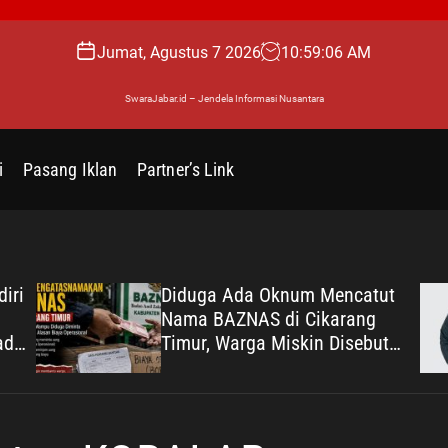
Jumat, Agustus 7 2026
10
:
59
:
07
AM
SwaraJabar.id – Jendela Informasi Nusantara
i
Pasang Iklan
Partner’s Link
iri
Diduga Ada Oknum Mencatut
Nama BAZNAS di Cikarang
dir
Timur, Warga Miskin Disebut
Diminta Uang dengan Dalih
Biaya Operasional