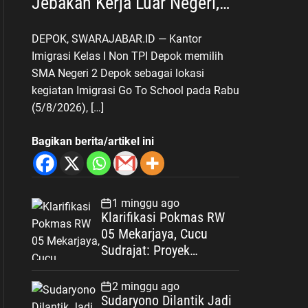
Jebakan Kerja Luar Negeri,
Poltekim Jadi Jalan Masa
DEPOK, SWARAJABAR.ID — Kantor
Depan
Imigrasi Kelas I Non TPI Depok memilih
SMA Negeri 2 Depok sebagai lokasi
kegiatan Imigrasi Go To School pada Rabu
(5/8/2026), […]
Bagikan berita/artikel ini
1 minggu ago
Klarifikasi Pokmas RW
05 Mekarjaya, Cucu
Sudrajat: Proyek
Drainase Selesai Sesuai
Spesifikasi
2 minggu ago
Sudaryono Dilantik Jadi