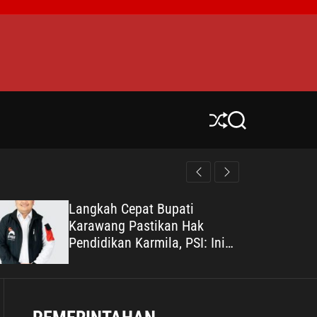
S
S
h
e
u
a
ff
r
l
c
e
h
Langkah Cepat Bupati
Karawang Pastikan Hak
Pendidikan Karmila, PSI: Ini
Teladan Pelayanan Publik yang
Humanis