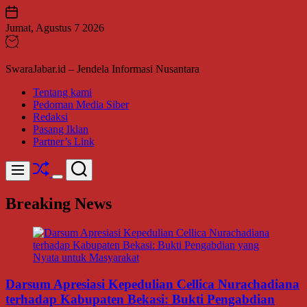
Skip
to
Jumat, Agustus 7 2026
content
SwaraJabar.id – Jendela Informasi Nusantara
Tentang kami
Pedoman Media Siber
Redaksi
Pasang Iklan
Partner’s Link
Shuffle
Search
Menu
Switch
color
Breaking News
mode
Darsum Apresiasi Kepedulian Cellica Nurachadiana
terhadap Kabupaten Bekasi: Bukti Pengabdian