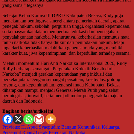
yang sama,” tegasnya.
Sebagai Ketua Komisi III DPRD Kabupaten Bekasi, Rudy juga
menekankan pentingnya sinergi antara pemerintah daerah, aparat
penegak hukum, sekolah, perguruan tinggi, organisasi kepemudaan,
serta masyarakat dalam memperkuat edukasi dan pencegahan
penyalahgunaan narkoba. Menurutnya, keberhasilan memutus mata
rantai narkoba tidak hanya diukur dari penindakan hukum, tetapi
juga dari keberhasilan melahirkan generasi muda yang memiliki
karakter kuat, jiwa kepemimpinan, dan kepedulian terhadap sesama.
Melalui momentum Hari Anti Narkotika Internasional 2026, Rudy
Rafly berharap semangat “Pergerakan Kolektif Bersih dari
Narkoba” menjadi gerakan kepemudaan yang inklusif dan
berkelanjutan. Dengan semangat persatuan, kreativitas, gotong
royong, dan kepemimpinan, generasi muda Kabupaten Bekasi
diharapkan mampu menjadi Generasi Merah Putih yang sehat,
berintegritas, inovatif, serta menjadi motor penggerak kemajuan
daerah dan Indonesia.
Bagikan berita/artikel ini
Navigasi
Previous:
H. Apud Syaepudin: Bangun Komunikasi Keluarga,
Persempit Ruang Gerak Peredaran Narkoba