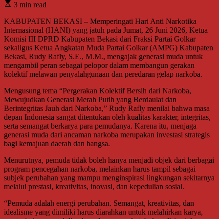
3 min read
KABUPATEN BEKASI – Memperingati Hari Anti Narkotika
Internasional (HANI) yang jatuh pada Jumat, 26 Juni 2026, Ketua
Komisi III DPRD Kabupaten Bekasi dari Fraksi Partai Golkar
sekaligus Ketua Angkatan Muda Partai Golkar (AMPG) Kabupaten
Bekasi, Rudy Rafly, S.E., M.M., mengajak generasi muda untuk
mengambil peran sebagai pelopor dalam membangun gerakan
kolektif melawan penyalahgunaan dan peredaran gelap narkoba.
Mengusung tema “Pergerakan Kolektif Bersih dari Narkoba,
Mewujudkan Generasi Merah Putih yang Berdaulat dan
Berintegritas Jauh dari Narkoba,” Rudy Rafly menilai bahwa masa
depan Indonesia sangat ditentukan oleh kualitas karakter, integritas,
serta semangat berkarya para pemudanya. Karena itu, menjaga
generasi muda dari ancaman narkoba merupakan investasi strategis
bagi kemajuan daerah dan bangsa.
Menurutnya, pemuda tidak boleh hanya menjadi objek dari berbagai
program pencegahan narkoba, melainkan harus tampil sebagai
subjek perubahan yang mampu menginspirasi lingkungan sekitarnya
melalui prestasi, kreativitas, inovasi, dan kepedulian sosial.
“Pemuda adalah energi perubahan. Semangat, kreativitas, dan
idealisme yang dimiliki harus diarahkan untuk melahirkan karya,