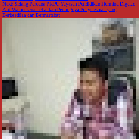
pos
Next:
Sidang Perdana PKPU Yayasan Pendidikan Hermina Digelar,
Arif Wampasena Tekankan Pentingnya Penyelesaian yang
Berkeadilan dan Bermartabat