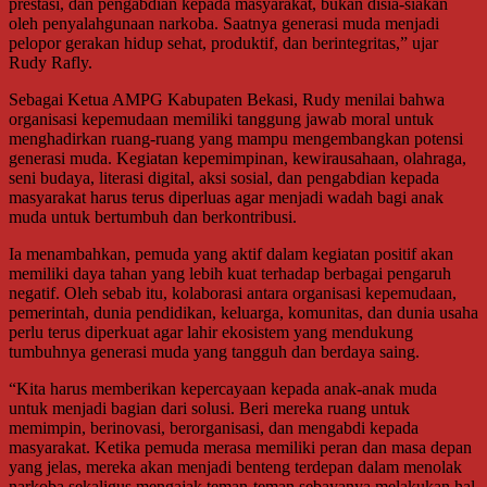
prestasi, dan pengabdian kepada masyarakat, bukan disia-siakan
oleh penyalahgunaan narkoba. Saatnya generasi muda menjadi
pelopor gerakan hidup sehat, produktif, dan berintegritas,” ujar
Rudy Rafly.
Sebagai Ketua AMPG Kabupaten Bekasi, Rudy menilai bahwa
organisasi kepemudaan memiliki tanggung jawab moral untuk
menghadirkan ruang-ruang yang mampu mengembangkan potensi
generasi muda. Kegiatan kepemimpinan, kewirausahaan, olahraga,
seni budaya, literasi digital, aksi sosial, dan pengabdian kepada
masyarakat harus terus diperluas agar menjadi wadah bagi anak
muda untuk bertumbuh dan berkontribusi.
Ia menambahkan, pemuda yang aktif dalam kegiatan positif akan
memiliki daya tahan yang lebih kuat terhadap berbagai pengaruh
negatif. Oleh sebab itu, kolaborasi antara organisasi kepemudaan,
pemerintah, dunia pendidikan, keluarga, komunitas, dan dunia usaha
perlu terus diperkuat agar lahir ekosistem yang mendukung
tumbuhnya generasi muda yang tangguh dan berdaya saing.
“Kita harus memberikan kepercayaan kepada anak-anak muda
untuk menjadi bagian dari solusi. Beri mereka ruang untuk
memimpin, berinovasi, berorganisasi, dan mengabdi kepada
masyarakat. Ketika pemuda merasa memiliki peran dan masa depan
yang jelas, mereka akan menjadi benteng terdepan dalam menolak
narkoba sekaligus mengajak teman-teman sebayanya melakukan hal