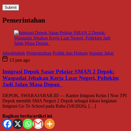
Pemerintahan
Jabodetabek
Pemerintahan
Politik dan Hukum
Seputar Jabar
13 jam ago
Imigrasi Depok Sasar Pelajar SMAN 2 Depok:
Waspadai Jebakan Kerja Luar Negeri, Poltekim
Jadi Jalan Masa Depan
DEPOK, SWARAJABAR.ID — Kantor Imigrasi Kelas I Non TPI
Depok memilih SMA Negeri 2 Depok sebagai lokasi kegiatan
Imigrasi Go To School pada Rabu (5/8/2026), […]
Bagikan berita/artikel ini