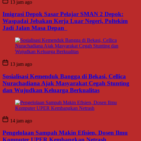
13 jam ago
Imigrasi Depok Sasar Pelajar SMAN 2 Depok:
Waspadai Jebakan Kerja Luar Negeri, Poltekim
Jadi Jalan Masa Depan
13 jam ago
Sosialisasi Kemenduk Bangga di Bekasi, Cellica
Nurachadiana Ajak Masyarakat Cegah Stunting
dan Wujudkan Keluarga Berkualitas
14 jam ago
Pengelolaan Sampah Makin Efisien, Dosen Ilmu
Komputer UPER Kembangkan Netrash