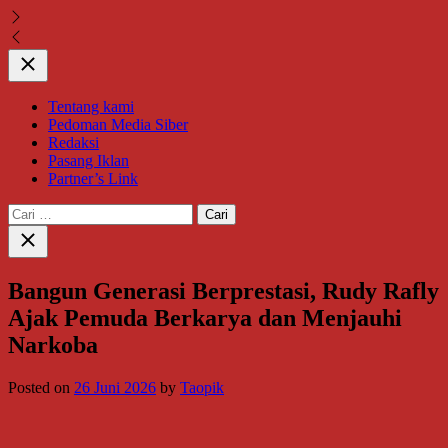
Close
Tentang kami
Pedoman Media Siber
Redaksi
Pasang Iklan
Partner’s Link
Cari
untuk:
Close
search
Bangun Generasi Berprestasi, Rudy Rafly
Ajak Pemuda Berkarya dan Menjauhi
Narkoba
Posted on
26 Juni 2026
by
Taopik