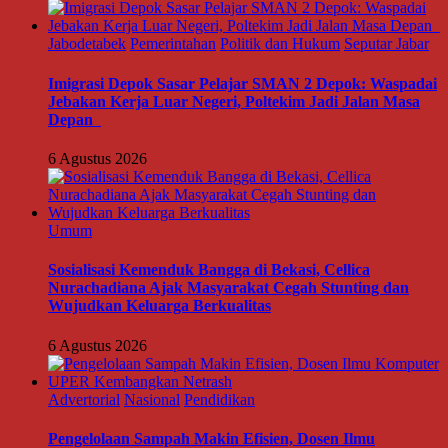
Jabodetabek
Pemerintahan
Politik dan Hukum
Seputar Jabar
Imigrasi Depok Sasar Pelajar SMAN 2 Depok: Waspadai
Jebakan Kerja Luar Negeri, Poltekim Jadi Jalan Masa
Depan
6 Agustus 2026
Umum
Sosialisasi Kemenduk Bangga di Bekasi, Cellica
Nurachadiana Ajak Masyarakat Cegah Stunting dan
Wujudkan Keluarga Berkualitas
6 Agustus 2026
Advertorial
Nasional
Pendidikan
Pengelolaan Sampah Makin Efisien, Dosen Ilmu