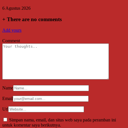
6 Agustus 2026
+
There are no comments
Add yours
Comment
Name
Email
Url
Simpan nama, email, dan situs web saya pada peramban ini
untuk komentar saya berikutnya.