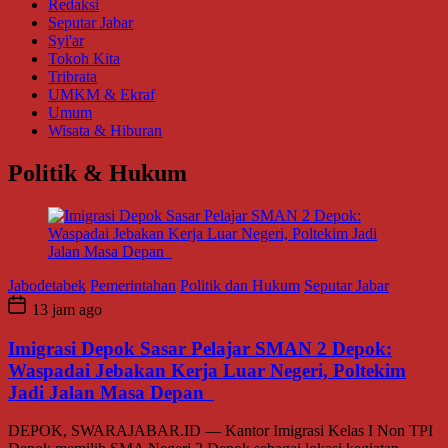
Redaksi
Seputar Jabar
Syi'ar
Tokoh Kita
Tribrata
UMKM & Ekraf
Umum
Wisata & Hiburan
Politik & Hukum
Jabodetabek
Pemerintahan
Politik dan Hukum
Seputar Jabar
13 jam ago
Imigrasi Depok Sasar Pelajar SMAN 2 Depok:
Waspadai Jebakan Kerja Luar Negeri, Poltekim
Jadi Jalan Masa Depan
DEPOK, SWARAJABAR.ID — Kantor Imigrasi Kelas I Non TPI