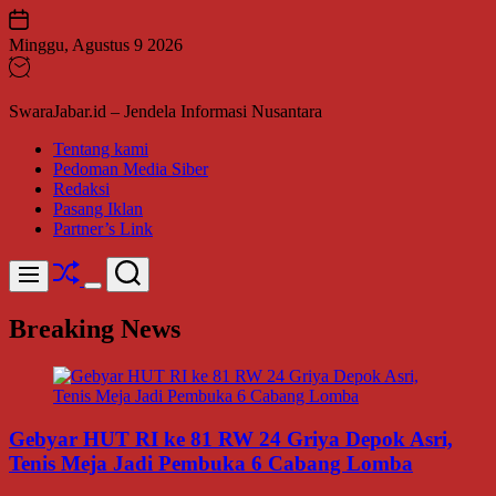
Skip
to
Minggu, Agustus 9 2026
content
SwaraJabar.id – Jendela Informasi Nusantara
Tentang kami
Pedoman Media Siber
Redaksi
Pasang Iklan
Partner’s Link
Shuffle
Search
Menu
Switch
color
Breaking News
mode
Gebyar HUT RI ke 81 RW 24 Griya Depok Asri,
Tenis Meja Jadi Pembuka 6 Cabang Lomba