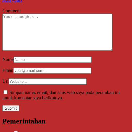
Comment
Name
Email
Url
Simpan nama, email, dan situs web saya pada peramban ini
untuk komentar saya berikutnya.
Pemerintahan