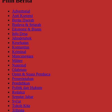
Pilih Berita
Advertorial
Anti Korupsi
Berita Daerah
Budaya & Sejarah
Ekonomi & Bisnis
Info Desa
Jabodetabek
Kesehatan
Komunitas
Kriminal
Mancanegara
Militer
Nasional
Olahraga
Opini & Suara Pembaca
Pemerintahan
Pendidikan
Politik dan Hukum
Redaksi
Seputar Jabar
Syi'ar
Tokoh Kita
Tribrata