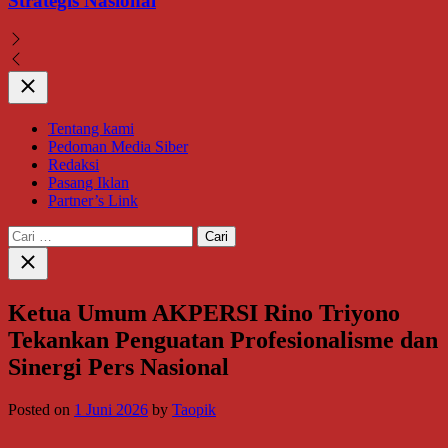
Strategis Nasional
Close
Tentang kami
Pedoman Media Siber
Redaksi
Pasang Iklan
Partner’s Link
Cari
untuk:
Close
search
Ketua Umum AKPERSI Rino Triyono
Tekankan Penguatan Profesionalisme dan
Sinergi Pers Nasional
Posted on
1 Juni 2026
by
Taopik