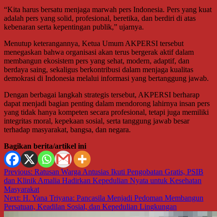
“Kita harus bersatu menjaga marwah pers Indonesia. Pers yang kuat
adalah pers yang solid, profesional, beretika, dan berdiri di atas
kebenaran serta kepentingan publik,” ujarnya.
Menutup keterangannya, Ketua Umum AKPERSI tersebut
menegaskan bahwa organisasi akan terus bergerak aktif dalam
membangun ekosistem pers yang sehat, modern, adaptif, dan
berdaya saing, sekaligus berkontribusi dalam menjaga kualitas
demokrasi di Indonesia melalui informasi yang bertanggung jawab.
Dengan berbagai langkah strategis tersebut, AKPERSI berharap
dapat menjadi bagian penting dalam mendorong lahirnya insan pers
yang tidak hanya kompeten secara profesional, tetapi juga memiliki
integritas moral, kepekaan sosial, serta tanggung jawab besar
terhadap masyarakat, bangsa, dan negara.
Bagikan berita/artikel ini
Navigasi
Previous:
Ratusan Warga Antusias Ikuti Pengobatan Gratis, PSIB
dan Klinik Amalia Hadirkan Kepedulian Nyata untuk Kesehatan
pos
Masyarakat
Next:
H. Yana Triyana: Pancasila Menjadi Pedoman Membangun
Persatuan, Keadilan Sosial, dan Kepedulian Lingkungan