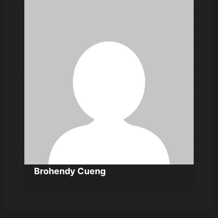
i
p
o
s
Brohendy Cueng