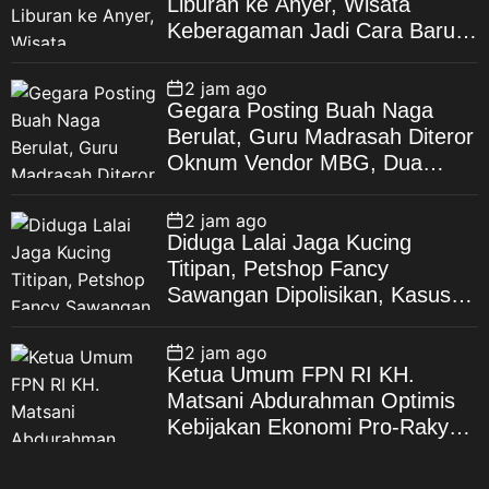
Liburan ke Anyer, Wisata
Keberagaman Jadi Cara Baru
Bangun Kebahagiaan Warga
2 jam ago
Gegara Posting Buah Naga
Berulat, Guru Madrasah Diteror
Oknum Vendor MBG, Dua
Bulan Berlalu, Gelar Perkara
yang Tak Kunjung Dilakukan
2 jam ago
Diduga Lalai Jaga Kucing
Titipan, Petshop Fancy
Sawangan Dipolisikan, Kasus
Bergulir dari Polda Metro Jaya
ke Polres Depok
2 jam ago
Ketua Umum FPN RI KH.
Matsani Abdurahman Optimis
Kebijakan Ekonomi Pro-Rakyat
dan Penegakan Hukum Tetap
Tegak Lurus Sesuai Mandat