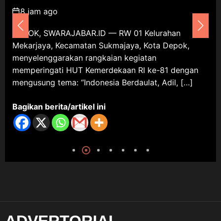
Mekarjaya Dimulai dengan
Kebijakan Ekonomi Pro-Rakyat
8 jam ago
dan Penegakan Hukum Tetap
Sepakbola Usia SD
Tegak Lurus Sesuai Mandat
DEPOK, SWARAJABAR.ID — RW 01 Kelurahan
UUD 1945
Mekarjaya, Kecamatan Sukmajaya, Kota Depok,
9 Agustus 2026
menyelenggarakan rangkaian kegiatan
memperingati HUT Kemerdekaan RI ke-81 dengan
mengusung tema: “Indonesia Berdaulat, Adil, […]
Umum
AHY Muda Karawang: Sembilan
Bagikan berita/artikel ini
Pelajar Adu Gagasan, Ukir
Keberanian Menuju Panggung
Nasional
9 Agustus 2026