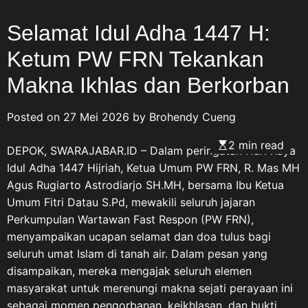
Selamat Idul Adha 1447 H:
Ketum PW FRN Tekankan
Makna Ikhlas dan Berkorban
Posted on
27 Mei 2026
by
Brohendy Cueng
2 min read
DEPOK, SWARAJABAR.ID – Dalam peringatan Hari Raya
Idul Adha 1447 Hijriah, Ketua Umum PW FRN, R. Mas MH
Agus Rugiarto Astrodiarjo SH.MH, bersama Ibu Ketua
Umum Fitri Datau S.Pd, mewakili seluruh jajaran
Perkumpulan Wartawan Fast Respon (PW FRN),
menyampaikan ucapan selamat dan doa tulus bagi
seluruh umat Islam di tanah air. Dalam pesan yang
disampaikan, mereka mengajak seluruh elemen
masyarakat untuk merenungi makna sejati perayaan ini
sebagai momen pengorbanan, keikhlasan, dan bukti