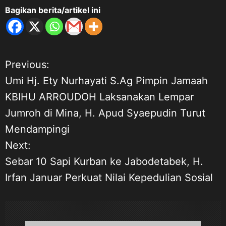
Bagikan berita/artikel ini
Previous:
N
Umi Hj. Ety Nurhayati S.Ag Pimpin Jamaah
a
KBIHU ARROUDOH Laksanakan Lempar
Jumroh di Mina, H. Apud Syaepudin Turut
v
Mendampingi
i
Next:
Sebar 10 Sapi Kurban ke Jabodetabek, H.
g
Irfan Januar Perkuat Nilai Kepedulian Sosial
a
s