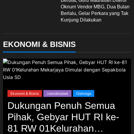
Oknum Vendor MBG, Dua Bulan
Berlalu, Gelar Perkara yang Tak
Kunjung Dilakukan
9 Agustus 2026
EKONOMI & BISNIS
Jabodetabek
Diduga Lalai Jaga Kucing
Titipan, Petshop Fancy
Sawangan Dipolisikan, Kasus
Bergulir dari Polda Metro Jaya
ke Polres Depok
9 Agustus 2026
Ekonomi & Bisnis
Jabodetabek
Olahraga
Dukungan Penuh Semua
Jabodetabek
Komunitas
Pihak, Gebyar HUT RI ke-
Opini & Suara Pembaca
81 RW 01Kelurahan
Ketua Umum FPN RI KH.
Matsani Abdurahman Optimis