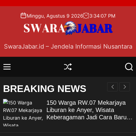
S
k
Minggu, Agustus 9 2026
3
:
34
:
08
PM
i
p
t
o
SwaraJabar.id – Jendela Informasi Nusantara
c
o
n
M
S
S
t
e
h
e
e
n
u
a
BREAKING NEWS
n
u
f
r
f
c
t
l
h
150 Warga RW.07 Mekarjaya
e
Liburan ke Anyer, Wisata
Keberagaman Jadi Cara Baru
Bangun Kebahagiaan Warga