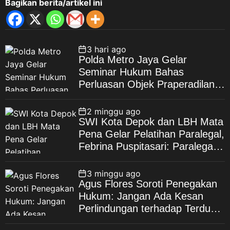
Bagikan berita/artikel ini
3 hari ago
Polda Metro Jaya Gelar
Seminar Hukum Bahas
Perluasan Objek Praperadilan
dalam KUHAP Baru
2 minggu ago
SWI Kota Depok dan LBH Mata
Pena Gelar Pelatihan Paralegal,
Febrina Puspitasari: Paralegal
Garda Terdepan Perluas Akses
Keadilan Warga Depok
3 minggu ago
Agus Flores Soroti Penegakan
Hukum: Jangan Ada Kesan
Perlindungan terhadap Terduga
Korupsi, Kepercayaan Publik