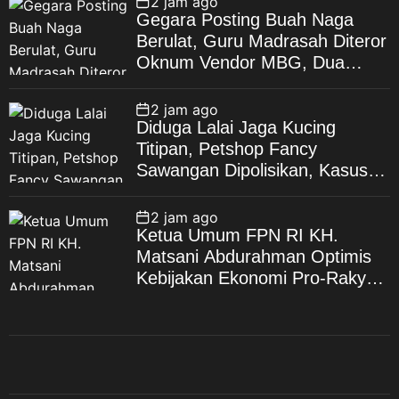
2 jam ago
Gegara Posting Buah Naga
Berulat, Guru Madrasah Diteror
Oknum Vendor MBG, Dua
Bulan Berlalu, Gelar Perkara
yang Tak Kunjung Dilakukan
2 jam ago
Diduga Lalai Jaga Kucing
Titipan, Petshop Fancy
Sawangan Dipolisikan, Kasus
Bergulir dari Polda Metro Jaya
ke Polres Depok
2 jam ago
Ketua Umum FPN RI KH.
Matsani Abdurahman Optimis
Kebijakan Ekonomi Pro-Rakyat
dan Penegakan Hukum Tetap
Tegak Lurus Sesuai Mandat
UUD 1945