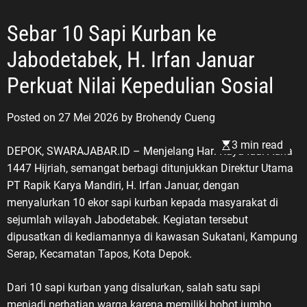
(HARVETNAS) setiap 10 Agustus
bukan sekadar momentum
Sebar 10 Sapi Kurban ke
seremonial, melainkan ruang
Jabodetabek, H. Irfan Januar
refleksi bagi bangsa Indonesia
untuk kembali mengenang jasa,
Perkuat Nilai Kepedulian Sosial
pengorbanan, dan pengabdian para
Veteran Republik Indonesia yang
Posted on
27 Mei 2026
by
Brohendy Cueng
telah berjuang merebut,
mempertahankan, serta menjaga
3 min read
DEPOK, SWARAJABAR.ID – Menjelang Hari Raya Idul Adha
kedaulatan Negara Kesatuan
1447 Hijriah, semangat berbagi ditunjukkan Direktur Utama
Republik Indonesia. Pesan tersebut
PT Rapik Karya Mandiri, H. Irfan Januar, dengan
disampaikan ASDO, Sekretaris PC
menyalurkan 10 ekor sapi kurban kepada masyarakat di
Pemuda Panca Marga (PPM)
sejumlah wilayah Jabodetabek. Kegiatan tersebut
Karawang, bertepatan dengan Hari
Veteran Nasional 2026. Dengan
dipusatkan di kediamannya di kawasan Sukatani, Kampung
penuh penghormatan kepada para
Serap, Kecamatan Tapos, Kota Depok.
pejuang bangsa, ASDO
menyampaikan pesan yang sarat
Dari 10 sapi kurban yang disalurkan, salah satu sapi
makna: “Untukmu Pahlawanku,
menjadi perhatian warga karena memiliki bobot jumbo