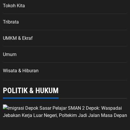
mata, pengorbanan, dan gugurnya
Tokoh Kita
para pejuang dalam perjuangan
melawan penjajahan serta
Tribrata
mempertahankan kemerdekaan,”
kata ASDO. Ia menegaskan, veteran
UMKM & Ekraf
merupakan bagian penting dari
perjalanan sejarah bangsa. Mereka
adalah pelaku sejarah yang berasal
Umum
dari tentara rakyat dan unsur
perjuangan lainnya yang berperan
Wisata & Hiburan
dalam merebut, mempertahankan
kemerdekaan, serta menjaga
kedaulatan Negara Kesatuan
POLITIK & HUKUM
Republik Indonesia. PPM dan
Tanggung Jawab Mewariskan Nilai
Perjuangan Sebagai wadah
berhimpunnya anak cucu Veteran
Republik Indonesia, Pemuda Panca