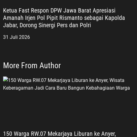
“Setiap perjuangan memiliki
Ketua Fast Respon DPW Jawa Barat Apresiasi
sejarah dan pengorbanannya
Amanah Irjen Pol Pipit Rismanto sebagai Kapolda
masing-masing. Semuanya
Jabar, Dorong Sinergi Pers dan Polri
merupakan bagian dari perjalanan
bangsa Indonesia yang harus kita
31 Juli 2026
hormati dan kita wariskan nilai-
nilainya kepada generasi
berikutnya,” tuturnya. “Untukmu
Pahlawanku, Veteran Republik
More From Author
Indonesia” Memperingati Hari
Veteran Nasional 2026, ASDO
mengajak masyarakat, khususnya
generasi muda, agar penghormatan
kepada para veteran tidak berhenti
dalam seremoni tahunan.
Penghormatan terbaik, menurutnya,
adalah meneruskan nilai
perjuangan tersebut melalui
150 Warga RW.07 Mekarjaya Liburan ke Anyer,
pendidikan, karya, pengabdian,