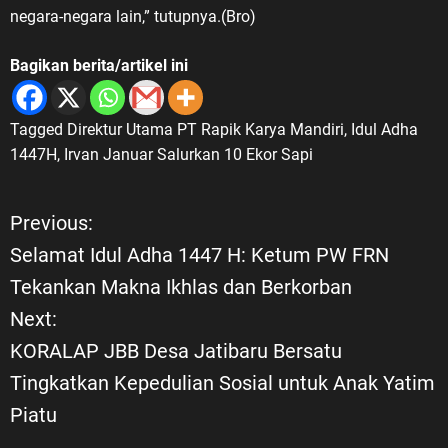
kesinambungan nilai-nilai
negara-negara lain,” tutupnya.(Bro)
perjuangan yang diwariskan para
veteran kepada generasi penerus.
Bagikan berita/artikel ini
Menurut ASDO, perjuangan tersebut
tidak boleh berhenti pada kegiatan
mengenang masa lalu. Nilai
Tagged
Direktur Utama PT Rapik Karya Mandiri
,
Idul Adha
keberanian, pengabdian, persatuan,
1447H
,
Irvan Januar Salurkan 10 Ekor Sapi
cinta tanah air, dan semangat
membangun bangsa harus
diterjemahkan dalam kehidupan
Previous:
N
generasi masa kini. “Jangan sekali-
Selamat Idul Adha 1447 H: Ketum PW FRN
kali melupakan sejarah dan jangan
a
Tekankan Makna Ikhlas dan Berkorban
sekali-kali melupakan jasa para
pahlawan. Semangat perjuangan
Next:
v
para veteran harus menjadi
KORALAP JBB Desa Jatibaru Bersatu
inspirasi bagi generasi muda untuk
i
Tingkatkan Kepedulian Sosial untuk Anak Yatim
belajar, berkarya, menjaga
persatuan, serta mengabdi kepada
Piatu
g
bangsa dan negara,” tegasnya. LVRI