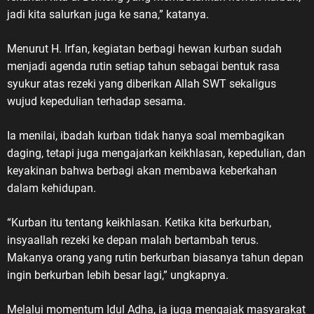
generasi muda yang belum
jadi kita salurkan juga ke sana,” katanya.
memahami tentang Veteran
Republik Indonesia dalam wadah
Menurut H. Irfan, kegiatan berbagi hewan kurban sudah
LVRI. Karena itu, sejarah
menjadi agenda rutin setiap tahun sebagai bentuk rasa
perjuangan para veteran harus
syukur atas rezeki yang diberikan Allah SWT sekaligus
terus disampaikan dan diwariskan
wujud kepedulian terhadap sesama.
kepada generasi penerus,” ujar
ASDO. 10 Agustus dan Jejak
Sejarah Veteran Nasional ASDO
Ia menilai, ibadah kurban tidak hanya soal membagikan
menjelaskan, Hari Veteran Nasional
daging, tetapi juga mengajarkan keikhlasan, kepedulian, dan
ditetapkan melalui Keputusan
keyakinan bahwa berbagi akan membawa keberkahan
Presiden Republik Indonesia Nomor
dalam kehidupan.
30 Tahun 2014 tentang Hari
Veteran Nasional. Tanggal 10
“Kurban itu tentang keikhlasan. Ketika kita berkurban,
Agustus kemudian diperingati
insyaallah rezeki ke depan malah bertambah terus.
setiap tahun sebagai Hari Veteran
Makanya orang yang rutin berkurban biasanya tahun depan
Nasional, berkaitan dengan
ingin berkurban lebih besar lagi,” ungkapnya.
momentum gencatan senjata pada
10 Agustus 1949 yang menjadi
Melalui momentum Idul Adha, ia juga mengajak masyarakat