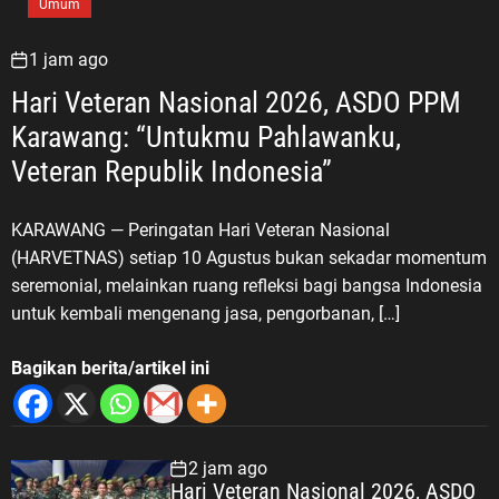
yang terlibat dalam perjuangan
Umum
merebut dan mempertahankan
Kemerdekaan Republik Indonesia.
1 jam ago
Kedua, Veteran Pembela, yakni
Hari Veteran Nasional 2026, ASDO PPM
mereka yang terlibat dalam
Karawang: “Untukmu Pahlawanku,
berbagai perjuangan atau operasi
pembelaan negara, termasuk
Veteran Republik Indonesia”
Trikora, Dwikora, dan Seroja.
Ketiga, Veteran Perdamaian, yakni
KARAWANG — Peringatan Hari Veteran Nasional
para veteran yang melaksanakan
(HARVETNAS) setiap 10 Agustus bukan sekadar momentum
tugas dalam misi perdamaian di
seremonial, melainkan ruang refleksi bagi bangsa Indonesia
bawah naungan Perserikatan
untuk kembali mengenang jasa, pengorbanan, […]
Bangsa-Bangsa (PBB). Menurut
ASDO, perbedaan medan dan
Bagikan berita/artikel ini
generasi perjuangan tersebut tidak
mengurangi nilai pengabdian para
veteran. Setiap perjuangan
memiliki sejarah, tantangan, dan
2 jam ago
pengorbanannya sendiri yang
Hari Veteran Nasional 2026, ASDO