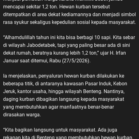
Veteran Republik Indonesia. Terima
mencapai sekitar 1,2 ton. Hewan kurban tersebut
kasih atas perjuangan,
ditempatkan di area dekat kediamannya dan menjadi simbol
pengorbanan, dan pengabdian
rasa syukur sekaligus kepedulian sosial kepada masyarakat.
yang telah diberikan untuk bangsa
dan negara.” Menurut ASDO,
“Alhamdulillah tahun ini kita bisa berbagi 10 sapi. Kita sebar
sejarah perjuangan para veteran
di wilayah Jabodetabek, tapi yang paling besar ada di sini
harus terus hidup dalam ingatan
dekat rumah, beratnya kurang lebih 1,2 ton,” ujar H. Irfan
kolektif bangsa. Terlebih di tengah
Januar saat ditemui, Rabu (27/5/2026).
perkembangan zaman, masih
terdapat masyarakat, pelajar, dan
Ia menjelaskan, penyaluran hewan kurban dilakukan ke
generasi muda yang belum
beberapa titik, di antaranya kawasan Pasar Induk, Kebon
memahami secara utuh sejarah
Jeruk, kantor usaha, hingga wilayah Benteng. Nantinya,
Veteran Republik Indonesia
daging kurban dibagikan langsung kepada masyarakat
maupun keberadaan Legiun
yang membutuhkan agar manfaatnya benar-benar
Veteran Republik Indonesia (LVRI)
dirasakan warga.
sebagai wadah perjuangan dan
pengabdian para veteran. “Masih
“Kita bagikan langsung untuk masyarakat. Ada juga
banyak masyarakat, pelajar dan
rekanan kita di Benteng yang membutuhkan hewan kurban,