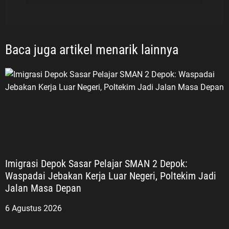
terus menanamkan Jiwa, Semangat
dan Nilai-Nilai ’45. Kami akan
merumuskan pelaksanaan
sosialisasi ke sekolah-sekolah agar
Baca juga artikel menarik lainnya
generasi muda memahami sejarah
perjuangan bangsa dan memiliki
semangat patriotisme serta
nasionalisme,” ungkap ASDO. Tiga
Kelompok Veteran Republik
Indonesia Lebih lanjut, ASDO
menjelaskan bahwa Veteran
Republik Indonesia secara umum
mencakup tiga kelompok
Imigrasi Depok Sasar Pelajar SMAN 2 Depok:
perjuangan. Pertama, Veteran
Waspadai Jebakan Kerja Luar Negeri, Poltekim Jadi
Pejuang Kemerdekaan Republik
Jalan Masa Depan
Indonesia (PKRI), yakni mereka
yang terlibat dalam perjuangan
6 Agustus 2026
merebut dan mempertahankan