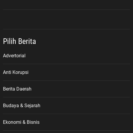
menyampaikan pesan yang sarat
makna: “Untukmu Pahlawanku,
Veteran Republik Indonesia. Terima
kasih atas perjuangan,
pengorbanan, dan pengabdian
Pilih Berita
yang telah diberikan untuk bangsa
dan negara.” Menurut ASDO,
sejarah perjuangan para veteran
Advertorial
harus terus hidup dalam ingatan
kolektif bangsa. Terlebih di tengah
Anti Korupsi
perkembangan zaman, masih
terdapat masyarakat, pelajar, dan
Berita Daerah
generasi muda yang belum
memahami secara utuh sejarah
Veteran Republik Indonesia
Budaya & Sejarah
maupun keberadaan Legiun
Veteran Republik Indonesia (LVRI)
Ekonomi & Bisnis
sebagai wadah perjuangan dan