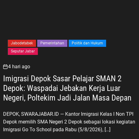
Marga (PPM) memiliki tanggung
jawab moral untuk menjaga
kesinambungan nilai-nilai
perjuangan yang diwariskan para
veteran kepada generasi penerus.
Menurut ASDO, perjuangan tersebut
Jabodetabek
Pemerintahan
Politik dan Hukum
tidak boleh berhenti pada kegiatan
Seputar Jabar
mengenang masa lalu. Nilai
keberanian, pengabdian, persatuan,
4 hari ago
cinta tanah air, dan semangat
membangun bangsa harus
Imigrasi Depok Sasar Pelajar SMAN 2
diterjemahkan dalam kehidupan
Depok: Waspadai Jebakan Kerja Luar
generasi masa kini. “Jangan sekali-
Negeri, Poltekim Jadi Jalan Masa Depan
kali melupakan sejarah dan jangan
sekali-kali melupakan jasa para
pahlawan. Semangat perjuangan
DEPOK, SWARAJABAR.ID — Kantor Imigrasi Kelas I Non TPI
para veteran harus menjadi
Depok memilih SMA Negeri 2 Depok sebagai lokasi kegiatan
inspirasi bagi generasi muda untuk
Imigrasi Go To School pada Rabu (5/8/2026), […]
belajar, berkarya, menjaga