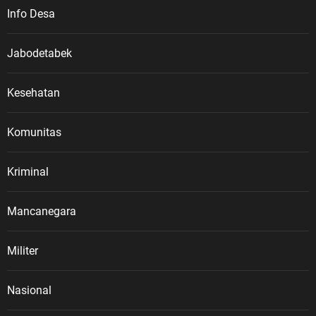
pengabdian para veteran. “Masih
Info Desa
banyak masyarakat, pelajar dan
generasi muda yang belum
memahami tentang Veteran
Jabodetabek
Republik Indonesia dalam wadah
LVRI. Karena itu, sejarah
Kesehatan
perjuangan para veteran harus
terus disampaikan dan diwariskan
Komunitas
kepada generasi penerus,” ujar
ASDO. 10 Agustus dan Jejak
Sejarah Veteran Nasional ASDO
Kriminal
menjelaskan, Hari Veteran Nasional
ditetapkan melalui Keputusan
Mancanegara
Presiden Republik Indonesia Nomor
30 Tahun 2014 tentang Hari
Militer
Veteran Nasional. Tanggal 10
Agustus kemudian diperingati
setiap tahun sebagai Hari Veteran
Nasional
Nasional, berkaitan dengan