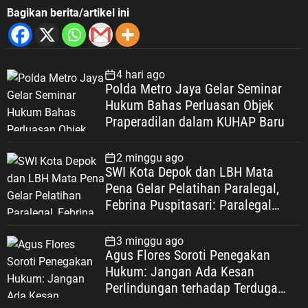
persatuan, serta mengabdi kepada
Bagikan berita/artikel ini
bangsa dan negara,” tegasnya. LVRI
dan PPM Dorong JSN ’45 Masuk ke
Lingkungan Sekolah Dalam upaya
menjaga kesinambungan nilai
4 hari ago
Polda Metro Jaya Gelar Seminar
sejarah perjuangan bangsa, LVRI
Hukum Bahas Perluasan Objek
bersama PPM juga mendorong
Praperadilan dalam KUHAP Baru
penguatan Jiwa, Semangat dan
Nilai-Nilai ’45 (JSN ’45) di kalangan
generasi muda. Sosialisasi ke
2 minggu ago
SWI Kota Depok dan LBH Mata
sekolah-sekolah menjadi salah
Pena Gelar Pelatihan Paralegal,
satu langkah yang dinilai strategis.
Febrina Puspitasari: Paralegal
Selain memperkenalkan sejarah
Garda Terdepan Perluas Akses
perjuangan bangsa, kegiatan
Keadilan Warga Depok
tersebut diharapkan mampu
3 minggu ago
membangun karakter generasi
Agus Flores Soroti Penegakan
muda yang memiliki patriotisme,
Hukum: Jangan Ada Kesan
nasionalisme, kecintaan terhadap
Perlindungan terhadap Terduga
tanah air, serta kesadaran akan
Korupsi, Kepercayaan Publik