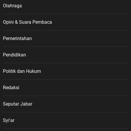
momentum gencatan senjata pada
Olahraga
10 Agustus 1949 yang menjadi
salah satu bagian penting dalam
Opini & Suara Pembaca
perjalanan perjuangan
mempertahankan kemerdekaan
Indonesia. Sementara itu,
Pemerintahan
keberadaan dan pengaturan
mengenai Veteran Republik
Pendidikan
Indonesia memiliki landasan
hukum melalui Undang-Undang
Politik dan Hukum
Nomor 15 Tahun 2012 tentang
Veteran Republik Indonesia serta
Peraturan Pemerintah Nomor 67
Redaksi
Tahun 2014 sebagai aturan
pelaksanaannya. “Bangsa
Seputar Jabar
Indonesia tidak boleh melupakan
sejarah. Kemerdekaan yang kita
Syi'ar
nikmati hari ini tidak diperoleh
dengan mudah. Ada darah, air