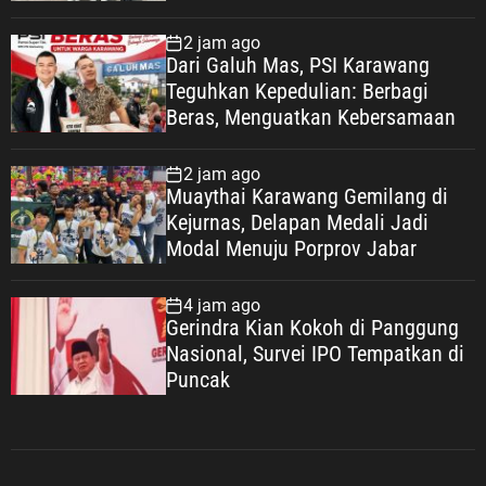
Indonesia” KARAWANG —
Peringatan Hari Veteran Nasional
2 jam ago
(HARVETNAS) setiap 10 Agustus
Dari Galuh Mas, PSI Karawang
bukan sekadar momentum
Teguhkan Kepedulian: Berbagi
seremonial, melainkan ruang
Beras, Menguatkan Kebersamaan
refleksi bagi bangsa Indonesia
untuk kembali mengenang jasa,
2 jam ago
pengorbanan, dan pengabdian para
Muaythai Karawang Gemilang di
Veteran Republik Indonesia yang
Kejurnas, Delapan Medali Jadi
telah berjuang merebut,
Modal Menuju Porprov Jabar
mempertahankan, serta menjaga
kedaulatan Negara Kesatuan
4 jam ago
Republik Indonesia. Pesan tersebut
Gerindra Kian Kokoh di Panggung
disampaikan ASDO, Sekretaris PC
Nasional, Survei IPO Tempatkan di
Pemuda Panca Marga (PPM)
Puncak
Karawang, bertepatan dengan Hari
Veteran Nasional 2026. Dengan
penuh penghormatan kepada para
pejuang bangsa, ASDO