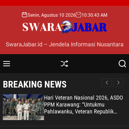
S
k
Senin, Agustus 10 2026
10
:
30
:
44
AM
i
p
t
o
SwaraJabar.id – Jendela Informasi Nusantara
c
o
n
M
S
S
t
e
h
e
e
n
u
a
BREAKING NEWS
n
u
ff
r
l
c
t
e
h
Hari Veteran Nasional 2026, ASDO
PPM Karawang: “Untukmu
Pahlawanku, Veteran Republik
Indonesia” KARAWANG —
Peringatan Hari Veteran Nasional