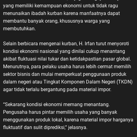
salah satu bagian penting dalam
yang memiliki kemampuan ekonomi untuk tidak ragu
perjalanan perjuangan
menunaikan ibadah kurban karena manfaatnya dapat
mempertahankan kemerdekaan
membantu banyak orang, khususnya warga yang
Indonesia. Sementara itu,
membutuhkan.
keberadaan dan pengaturan
mengenai Veteran Republik
Selain berbicara mengenai kurban, H. Irfan turut menyoroti
Indonesia memiliki landasan
kondisi ekonomi nasional yang dinilai cukup menantang
hukum melalui Undang-Undang
akibat fluktuasi nilai tukar dan ketidakpastian pasar global.
Nomor 15 Tahun 2012 tentang
Menurutnya, para pelaku usaha harus lebih cermat memilih
Veteran Republik Indonesia serta
sektor bisnis dan mulai memperkuat penggunaan produk
Peraturan Pemerintah Nomor 67
dalam negeri atau Tingkat Komponen Dalam Negeri (TKDN)
Tahun 2014 sebagai aturan
agar tidak terlalu bergantung pada material impor.
pelaksanaannya. “Bangsa
Indonesia tidak boleh melupakan
“Sekarang kondisi ekonomi memang menantang.
sejarah. Kemerdekaan yang kita
Pengusaha harus pintar memilih usaha yang banyak
nikmati hari ini tidak diperoleh
menggunakan produk lokal, karena material impor harganya
dengan mudah. Ada darah, air
fluktuatif dan sulit diprediksi,” jelasnya.
mata, pengorbanan, dan gugurnya
para pejuang dalam perjuangan