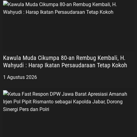
Kemerdekaan Republik Indonesia.
Kedua, Veteran Pembela, yakni
mereka yang terlibat dalam
berbagai perjuangan atau operasi
pembelaan negara, termasuk
Trikora, Dwikora, dan Seroja.
Ketiga, Veteran Perdamaian, yakni
para veteran yang melaksanakan
Kawula Muda Cikumpa 80-an Rembug Kembali, H.
tugas dalam misi perdamaian di
Wahyudi : Harap Ikatan Persaudaraan Tetap Kokoh
bawah naungan Perserikatan
Bangsa-Bangsa (PBB). Menurut
1 Agustus 2026
ASDO, perbedaan medan dan
generasi perjuangan tersebut tidak
mengurangi nilai pengabdian para
veteran. Setiap perjuangan
memiliki sejarah, tantangan, dan
pengorbanannya sendiri yang
menjadi bagian tidak terpisahkan
dari perjalanan bangsa Indonesia.