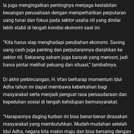
melawan penjajahan serta
Ia juga mengingatkan pentingnya menjaga kestabilan
mempertahankan kemerdekaan,”
keuangan perusahaan dengan memperhatikan perputaran
kata ASDO. Ia menegaskan, veteran
uang tunai dan fokus pada sektor usaha riil yang dinilai
merupakan bagian penting dari
lebih stabil di tengah kondisi ekonomi saat ini.
perjalanan sejarah bangsa. Mereka
adalah pelaku sejarah yang berasal
“Kita harus siap menghadapi perubahan ekonomi. Saving
dari tentara rakyat dan unsur
uang cash juga penting dan perputarannya diarahkan ke
perjuangan lainnya yang berperan
sektor riil. Sekarang saham juga banyak yang merosot, jadi
dalam merebut, mempertahankan
harus pintar melihat peluang dan situasi,” tambahnya.
kemerdekaan, serta menjaga
kedaulatan Negara Kesatuan
Di akhir perbincangan, H. Irfan berharap momentum Idul
Republik Indonesia. PPM dan
Adha tahun ini dapat membawa keberkahan bagi
Tanggung Jawab Mewariskan Nilai
masyarakat serta menjadi penguat rasa persaudaraan dan
Perjuangan Sebagai wadah
kepedulian sosial di tengah kehidupan bermasyarakat.
berhimpunnya anak cucu Veteran
Republik Indonesia, Pemuda Panca
“Harapannya daging kurban ini bisa benar-benar dirasakan
Marga (PPM) memiliki tanggung
masyarakat yang membutuhkan. Mudah-mudahan setelah
jawab moral untuk menjaga
Idul Adha, negara kita makin maju dan bisa bersaing dengan