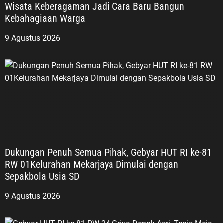
Wisata Keberagaman Jadi Cara Baru Bangun
persatuan, dan kontribusi positif
Kebahagiaan Warga
bagi bangsa. “Untukmu
Pahlawanku, Veteran Republik
9 Agustus 2026
Indonesia. Terima kasih atas jasa
dan pengorbananmu. Semangat
juangmu akan terus menjadi
inspirasi bagi kami untuk belajar,
berkarya, menjaga persatuan, dan
mengabdi kepada bangsa serta
negara,” pungkas ASDO. Peringatan
Hari Veteran Nasional menjadi
pengingat bahwa kemerdekaan
Dukungan Penuh Semua Pihak, Gebyar HUT RI ke-81
bukanlah hadiah, melainkan hasil
RW 01Kelurahan Mekarjaya Dimulai dengan
dari perjuangan panjang dan
Sepakbola Usia SD
pengorbanan para pendahulu
bangsa. Selamat Hari Veteran
9 Agustus 2026
Nasional, 10 Agustus 2026.
Untukmu Pahlawanku, Veteran