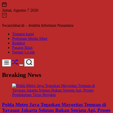
Skip
to
Jumat, Agustus 7 2026
content
SwaraJabar.id – Jendela Informasi Nusantara
Tentang kami
Pedoman Media Siber
Redaksi
Pasang Iklan
Partner’s Link
Shuffle
Search
Menu
Switch
color
Breaking News
mode
Polda Metro Jaya Tegaskan Mayoritas Temuan di
Yayasan Jakarta Selatan Bukan Senjata Api, Proses