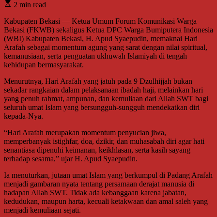
2 min read
Kabupaten Bekasi — Ketua Umum Forum Komunikasi Warga
Bekasi (FKWB) sekaligus Ketua DPC Warga Bumiputera Indonesia
(WBI) Kabupaten Bekasi, H. Apud Syaepudin, memaknai Hari
Arafah sebagai momentum agung yang sarat dengan nilai spiritual,
kemanusiaan, serta penguatan ukhuwah Islamiyah di tengah
kehidupan bermasyarakat.
Menurutnya, Hari Arafah yang jatuh pada 9 Dzulhijjah bukan
sekadar rangkaian dalam pelaksanaan ibadah haji, melainkan hari
yang penuh rahmat, ampunan, dan kemuliaan dari Allah SWT bagi
seluruh umat Islam yang bersungguh-sungguh mendekatkan diri
kepada-Nya.
“Hari Arafah merupakan momentum penyucian jiwa,
memperbanyak istighfar, doa, dzikir, dan muhasabah diri agar hati
senantiasa dipenuhi keimanan, keikhlasan, serta kasih sayang
terhadap sesama,” ujar H. Apud Syaepudin.
Ia menuturkan, jutaan umat Islam yang berkumpul di Padang Arafah
menjadi gambaran nyata tentang persamaan derajat manusia di
hadapan Allah SWT. Tidak ada kebanggaan karena jabatan,
kedudukan, maupun harta, kecuali ketakwaan dan amal saleh yang
menjadi kemuliaan sejati.