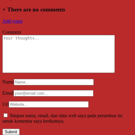
+
There are no comments
Add yours
Comment
Name
Email
Url
Simpan nama, email, dan situs web saya pada peramban ini
untuk komentar saya berikutnya.