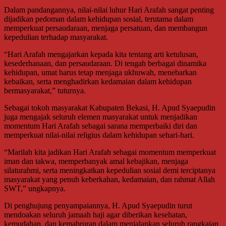
Dalam pandangannya, nilai-nilai luhur Hari Arafah sangat penting
dijadikan pedoman dalam kehidupan sosial, terutama dalam
memperkuat persaudaraan, menjaga persatuan, dan membangun
kepedulian terhadap masyarakat.
“Hari Arafah mengajarkan kepada kita tentang arti ketulusan,
kesederhanaan, dan persaudaraan. Di tengah berbagai dinamika
kehidupan, umat harus tetap menjaga ukhuwah, menebarkan
kebaikan, serta menghadirkan kedamaian dalam kehidupan
bermasyarakat,” tuturnya.
Sebagai tokoh masyarakat Kabupaten Bekasi, H. Apud Syaepudin
juga mengajak seluruh elemen masyarakat untuk menjadikan
momentum Hari Arafah sebagai sarana memperbaiki diri dan
memperkuat nilai-nilai religius dalam kehidupan sehari-hari.
“Marilah kita jadikan Hari Arafah sebagai momentum memperkuat
iman dan takwa, memperbanyak amal kebajikan, menjaga
silaturahmi, serta meningkatkan kepedulian sosial demi terciptanya
masyarakat yang penuh keberkahan, kedamaian, dan rahmat Allah
SWT,” ungkapnya.
Di penghujung penyampaiannya, H. Apud Syaepudin turut
mendoakan seluruh jamaah haji agar diberikan kesehatan,
kemudahan, dan kemabruran dalam menjalankan seluruh rangkaian