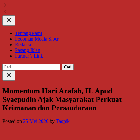
Close
Tentang kami
Pedoman Media Siber
Redaksi
Pasang Iklan
Partner’s Link
Cari
untuk:
Close
search
Momentum Hari Arafah, H. Apud
Syaepudin Ajak Masyarakat Perkuat
Keimanan dan Persaudaraan
Posted on
25 Mei 2026
by
Taopik