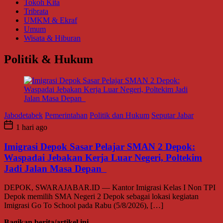
Tokoh Kita
Tribrata
UMKM & Ekraf
Umum
Wisata & Hiburan
Politik & Hukum
Jabodetabek
Pemerintahan
Politik dan Hukum
Seputar Jabar
1 hari ago
Imigrasi Depok Sasar Pelajar SMAN 2 Depok:
Waspadai Jebakan Kerja Luar Negeri, Poltekim
Jadi Jalan Masa Depan
DEPOK, SWARAJABAR.ID — Kantor Imigrasi Kelas I Non TPI
Depok memilih SMA Negeri 2 Depok sebagai lokasi kegiatan
Imigrasi Go To School pada Rabu (5/8/2026), […]
Bagikan berita/artikel ini