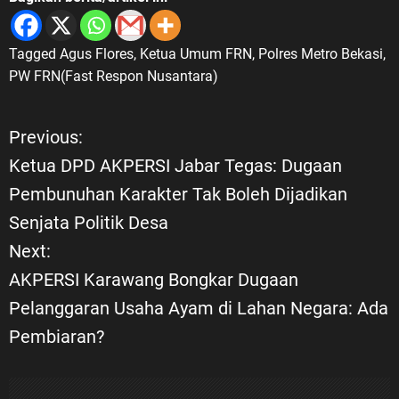
Tagged
Agus Flores
,
Ketua Umum FRN
,
Polres Metro Bekasi
,
PW FRN(Fast Respon Nusantara)
Previous:
N
Ketua DPD AKPERSI Jabar Tegas: Dugaan
a
Pembunuhan Karakter Tak Boleh Dijadikan
Senjata Politik Desa
v
Next:
i
AKPERSI Karawang Bongkar Dugaan
Pelanggaran Usaha Ayam di Lahan Negara: Ada
g
Pembiaran?
a