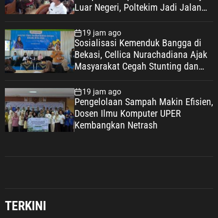
Luar Negeri, Poltekim Jadi Jalan
Masa Depan
19 jam ago
Sosialisasi Kemenduk Bangga di
Bekasi, Cellica Nurachadiana Ajak
Masyarakat Cegah Stunting dan
Wujudkan Keluarga Berkualitas
19 jam ago
Pengelolaan Sampah Makin Efisien,
Dosen Ilmu Komputer UPER
Kembangkan Netrash
Advertorial
Nasional
Pendidikan
Pengelolaan Sampah Makin Efisien,
Dosen Ilmu Komputer UPER
TERKINI
Kembangkan Netrash