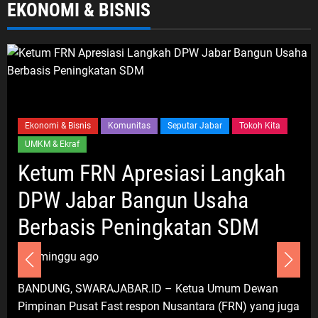
6 Agustus 2026
EKONOMI & BISNIS
Jabodetabek
Pemerintahan
Politik Dan Hukum
Seputar Jabar
Imigrasi Depok Sasar Pelajar SMAN
2 Depok: Waspadai Jebakan Kerja
Luar Negeri, Poltekim Jadi Jalan
Ekonomi & Bisnis
Komunitas
Seputar Jabar
Tokoh Kita
Masa Depan
UMKM & Ekraf
6 Agustus 2026
Ketum FRN Apresiasi Langkah
DPW Jabar Bangun Usaha
Umum
Berbasis Peningkatan SDM
Sosialisasi Kemenduk Bangga di
Bekasi, Cellica Nurachadiana Ajak
Masyarakat Cegah Stunting dan
3 minggu ago
Wujudkan Keluarga Berkualitas
BANDUNG, SWARAJABAR.ID – Ketua Umum Dewan
6 Agustus 2026
Pimpinan Pusat Fast respon Nusantara (FRN) yang juga