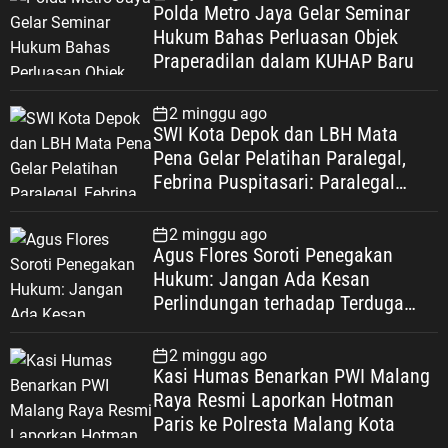
Polda Metro Jaya Gelar Seminar
Hukum Bahas Perluasan Objek
Praperadilan dalam KUHAP Baru
2 minggu ago
SWI Kota Depok dan LBH Mata
Pena Gelar Pelatihan Paralegal,
Febrina Puspitasari: Paralegal
Garda Terdepan Perluas Akses
Keadilan Warga Depok
2 minggu ago
Agus Flores Soroti Penegakan
Hukum: Jangan Ada Kesan
Perlindungan terhadap Terduga
Korupsi, Kepercayaan Publik
Dipertaruhkan
2 minggu ago
Kasi Humas Benarkan PWI Malang
Raya Resmi Laporkan Hotman
Paris ke Polresta Malang Kota