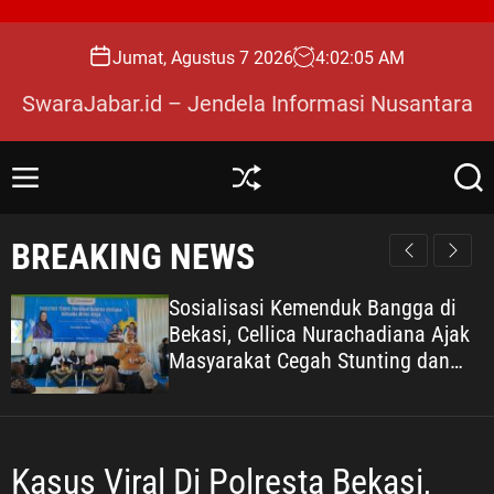
S
k
Jumat, Agustus 7 2026
4
:
02
:
06
AM
i
p
SwaraJabar.id – Jendela Informasi Nusantara
t
o
c
M
S
S
o
e
h
e
n
u
a
n
BREAKING NEWS
u
ff
r
t
l
c
e
e
h
Pengelolaan Sampah Makin Efisien,
n
Dosen Ilmu Komputer UPER
t
Kembangkan Netrash
Kasus Viral Di Polresta Bekasi,