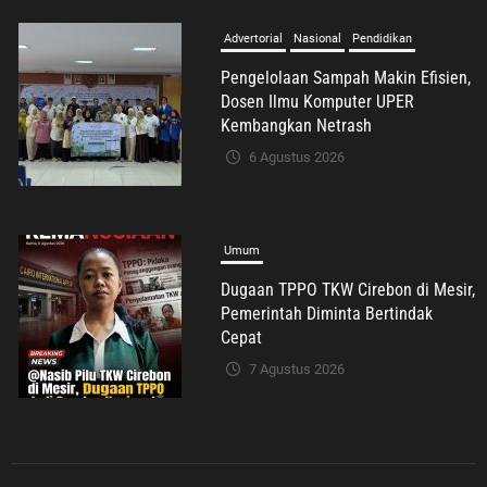
6 Agustus 2026
Umum
Dugaan TPPO TKW Cirebon di Mesir,
Pemerintah Diminta Bertindak
Cepat
7 Agustus 2026
Umum
Darsum Apresiasi Kepedulian
Cellica Nurachadiana terhadap
Kabupaten Bekasi: Bukti
Pengabdian yang Nyata untuk
Masyarakat