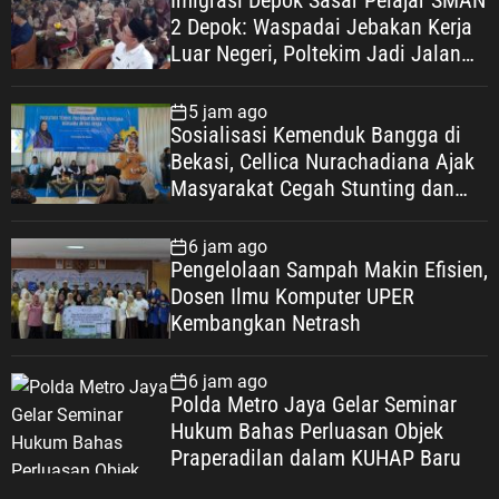
2 Depok: Waspadai Jebakan Kerja
Luar Negeri, Poltekim Jadi Jalan
Masa Depan
5 jam ago
Sosialisasi Kemenduk Bangga di
Bekasi, Cellica Nurachadiana Ajak
Masyarakat Cegah Stunting dan
Wujudkan Keluarga Berkualitas
6 jam ago
Pengelolaan Sampah Makin Efisien,
Dosen Ilmu Komputer UPER
Kembangkan Netrash
6 jam ago
Polda Metro Jaya Gelar Seminar
Hukum Bahas Perluasan Objek
Praperadilan dalam KUHAP Baru