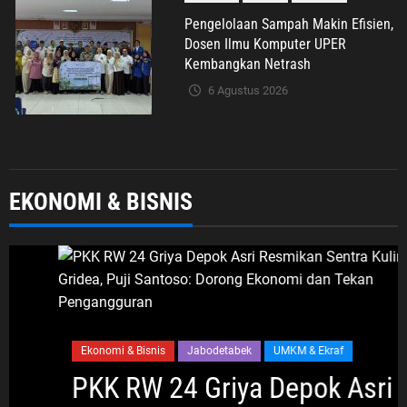
Pengelolaan Sampah Makin Efisien,
Dosen Ilmu Komputer UPER
Kembangkan Netrash
6 Agustus 2026
Nasional
Politik Dan Hukum
Tribrata
EKONOMI & BISNIS
Polda Metro Jaya Gelar Seminar
Hukum Bahas Perluasan Objek
Praperadilan dalam KUHAP Baru
6 Agustus 2026
Umum
Darsum Apresiasi Kepedulian
Ekonomi & Bisnis
Jabodetabek
UMKM & Ekraf
Cellica Nurachadiana terhadap
PKK RW 24 Griya Depok Asri
Kabupaten Bekasi: Bukti