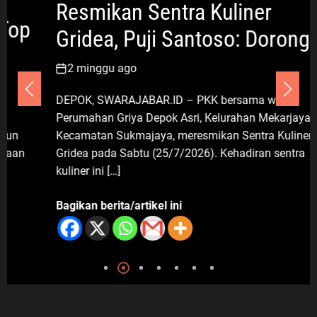
Pengabdian yang Nyata untuk
Resmikan Sentra Kuliner
Masyarakat
Gridea, Puji Santoso: Dorong
6 Agustus 2026
Ekonomi dan Tekan
2 minggu ago
Jabodetabek
Pemerintahan
Pengangguran
DEPOK, SWARAJABAR.ID – PKK bersama warga
Politik Dan Hukum
Seputar Jabar
Perumahan Griya Depok Asri, Kelurahan Mekarjaya,
Imigrasi Depok Sasar Pelajar SMAN
Kecamatan Sukmajaya, meresmikan Sentra Kuliner
2 Depok: Waspadai Jebakan Kerja
Gridea pada Sabtu (25/7/2026). Kehadiran sentra
Luar Negeri, Poltekim Jadi Jalan
kuliner ini […]
Masa Depan
6 Agustus 2026
Bagikan berita/artikel ini