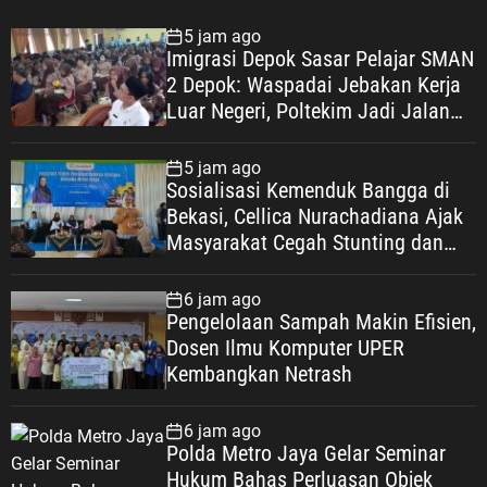
5 jam ago
Imigrasi Depok Sasar Pelajar SMAN
2 Depok: Waspadai Jebakan Kerja
Luar Negeri, Poltekim Jadi Jalan
Masa Depan
5 jam ago
Sosialisasi Kemenduk Bangga di
Bekasi, Cellica Nurachadiana Ajak
Masyarakat Cegah Stunting dan
Wujudkan Keluarga Berkualitas
6 jam ago
Pengelolaan Sampah Makin Efisien,
Dosen Ilmu Komputer UPER
Kembangkan Netrash
6 jam ago
Polda Metro Jaya Gelar Seminar
Hukum Bahas Perluasan Objek