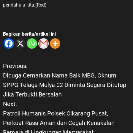
pendahulu kita.(Red)
Bagikan berita/artikel ini
Previous:
N
Diduga Cemarkan Nama Baik MBG, Oknum
a
SPPG Telaga Mulya 02 Diminta Segera Ditutup
Jika Terbukti Bersalah
v
Next:
i
Patroli Humanis Polsek Cikarang Pusat,
Perkuat Rasa Aman dan Cegah Kenakalan
g
Remaja di Lingkungan Masyarakat