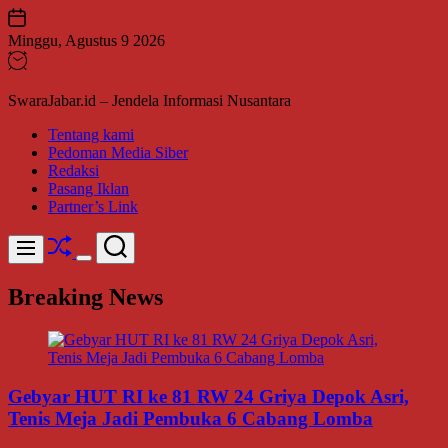
Skip
to
Minggu, Agustus 9 2026
content
SwaraJabar.id – Jendela Informasi Nusantara
Tentang kami
Pedoman Media Siber
Redaksi
Pasang Iklan
Partner’s Link
Shuffle
Search
Menu
Switch
color
Breaking News
mode
Gebyar HUT RI ke 81 RW 24 Griya Depok Asri,
Tenis Meja Jadi Pembuka 6 Cabang Lomba