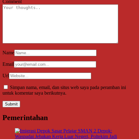
Comment
Name
Email
Url
Simpan nama, email, dan situs web saya pada peramban ini
untuk komentar saya berikutnya.
Pemerintahan