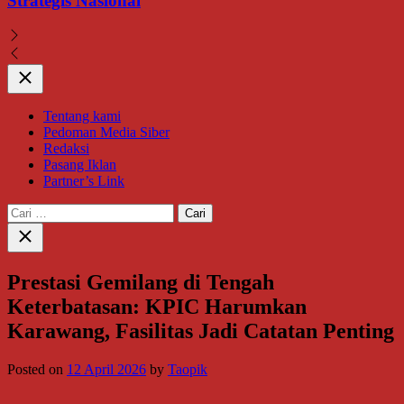
Strategis Nasional
Close
Tentang kami
Pedoman Media Siber
Redaksi
Pasang Iklan
Partner’s Link
Cari
untuk:
Close
search
Prestasi Gemilang di Tengah
Keterbatasan: KPIC Harumkan
Karawang, Fasilitas Jadi Catatan Penting
Posted on
12 April 2026
by
Taopik