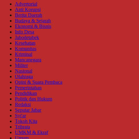
Advertorial
Anti Korupsi
Berita Daerah
Budaya & Sejarah
Ekonomi & Bisnis
Info Desa
Jabodetabek
Kesehatan
Komunitas
Kriminal
Mancanegara
Militer
Nasional
Olahraga
Opini & Suara Pembaca
Pemerintahan
Pendidikan
Politik dan Hukum
Redaksi
Seputar Jabar
Syi'ar
Tokoh Kita
Tribrata
UMKM & Ekraf
Umum