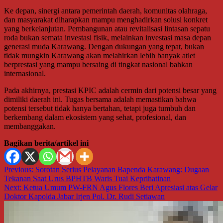
Ke depan, sinergi antara pemerintah daerah, komunitas olahraga,
dan masyarakat diharapkan mampu menghadirkan solusi konkret
yang berkelanjutan. Pembangunan atau revitalisasi lintasan sepatu
roda bukan semata investasi fisik, melainkan investasi masa depan
generasi muda Karawang. Dengan dukungan yang tepat, bukan
tidak mungkin Karawang akan melahirkan lebih banyak atlet
berprestasi yang mampu bersaing di tingkat nasional bahkan
internasional.
Pada akhirnya, prestasi KPIC adalah cermin dari potensi besar yang
dimiliki daerah ini. Tugas bersama adalah memastikan bahwa
potensi tersebut tidak hanya bertahan, tetapi juga tumbuh dan
berkembang dalam ekosistem yang sehat, profesional, dan
membanggakan.
Bagikan berita/artikel ini
Navigasi
Previous:
Sorotan Serius Pelayanan Bapenda Karawang: Dugaan
Tekanan Saat Urus BPHTB Waris Tuai Keprihatinan
pos
Next:
Ketua Umum PW-FRN Agus Flores Beri Apresiasi atas Gelar
Doktor Kapolda Jabar Irjen Pol. Dr. Rudi Setiawan