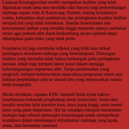
Lintasan Karangpawitan sendiri merupakan fasilitas yang telah
digunakan sejak lama dan memiliki nilai historis bagi perkembangan
olahraga sepatu roda di Karawang. Namun, seiring berjalannya
waktu, kebutuhan akan pembaruan dan peningkatan kualitas fasilitas
menjadi hal yang tidak terelakkan. Standar keselamatan dan
kenyamanan latihan yang semakin tinggi menuntut adanya perhatian
serius agar potensi atlet dapat berkembang secara optimal tanpa
dihadapkan pada risiko yang tidak perlu.
Fenomena ini juga membuka refleksi yang lebih luas terkait
pentingnya ekosistem olahraga yang berkelanjutan. Dukungan
fasilitas yang memadai tidak hanya berdampak pada peningkatan
prestasi, tetapi juga menjadi faktor kunci dalam menjaga
keberlangsungan regenerasi atlet. Tanpa pembenahan yang
progresif, terdapat kekhawatiran munculnya pergeseran minat atau
bahkan perpindahan atlet ke daerah lain yang menawarkan sarana
lebih kompetitif.
Meski demikian, capaian KPIC menjadi bukti nyata bahwa
keterbatasan bukanlah penghalang untuk berprestasi. Justru dari
kondisi tersebut lahir karakter kuat, daya juang tinggi, serta mental
juara yang patut diapresiasi. Hal ini sekaligus menjadi momentum
strategis bagi seluruh pemangku kepentingan untuk memperkuat
komitmen dalam membangun infrastruktur olahraga yang layak,
aman, dan berstandar nasional.