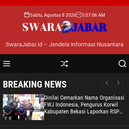
S
k
Sabtu, Agustus 8 2026
5
:
07
:
08
AM
i
p
t
o
SwaraJabar.id – Jendela Informasi Nusantara
c
o
n
M
S
S
t
e
h
e
e
n
u
a
BREAKING NEWS
n
u
ff
r
l
c
t
e
h
inilai Cemarkan Nama Organisasi
Po
WJ Indonesia, Pengurus Korwil
Ma
abupaten Bekasi Laporkan RSP
Ja
lias Ros ke Polisi
Pr