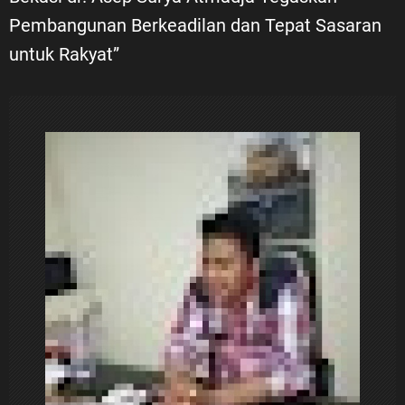
Pembangunan Berkeadilan dan Tepat Sasaran
g
untuk Rakyat”
a
s
i
p
o
s