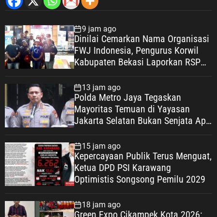
9 jam ago
Dinilai Cemarkan Nama Organisasi
FWJ Indonesia, Pengurus Korwil
Kabupaten Bekasi Laporkan RSP
alias Ros ke Polisi
13 jam ago
Polda Metro Jaya Tegaskan
Mayoritas Temuan di Yayasan
Jakarta Selatan Bukan Senjata Api,
Proses Pendalaman Terus Berjalan
15 jam ago
Kepercayaan Publik Terus Menguat,
Ketua DPD PSI Karawang
Optimistis Songsong Pemilu 2029
18 jam ago
Green Expo Cikampek Kota 2026: