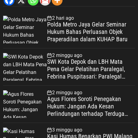
2 hari ago
Polda Metro Jaya Gelar Seminar
Hukum Bahas Perluasan Objek
Praperadilan dalam KUHAP Baru
2 minggu ago
SWI Kota Depok dan LBH Mata
Pena Gelar Pelatihan Paralegal,
Febrina Puspitasari: Paralegal
Garda Terdepan Perluas Akses
Keadilan Warga Depok
2 minggu ago
Agus Flores Soroti Penegakan
Hukum: Jangan Ada Kesan
Perlindungan terhadap Terduga
Korupsi, Kepercayaan Publik
Dipertaruhkan
3 minggu ago
Kasi Humas Benarkan PWI Malang