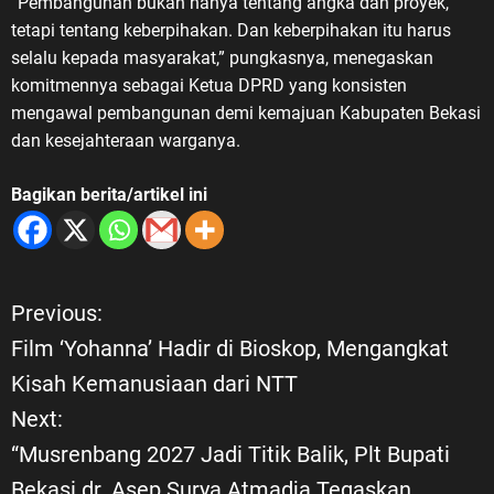
“Pembangunan bukan hanya tentang angka dan proyek,
tetapi tentang keberpihakan. Dan keberpihakan itu harus
selalu kepada masyarakat,” pungkasnya, menegaskan
komitmennya sebagai Ketua DPRD yang konsisten
mengawal pembangunan demi kemajuan Kabupaten Bekasi
dan kesejahteraan warganya.
Bagikan berita/artikel ini
Previous:
N
Film ‘Yohanna’ Hadir di Bioskop, Mengangkat
a
Kisah Kemanusiaan dari NTT
Next:
v
“Musrenbang 2027 Jadi Titik Balik, Plt Bupati
i
Bekasi dr. Asep Surya Atmadja Tegaskan