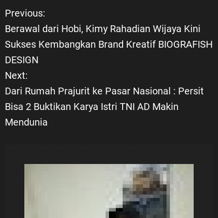
Previous:
N
Berawal dari Hobi, Kimy Rahadian Wijaya Kini
a
Sukses Kembangkan Brand Kreatif BIOGRAFISH
DESIGN
v
Next:
i
Dari Rumah Prajurit ke Pasar Nasional : Persit
Bisa 2 Buktikan Karya Istri TNI AD Makin
g
Mendunia
a
s
i
p