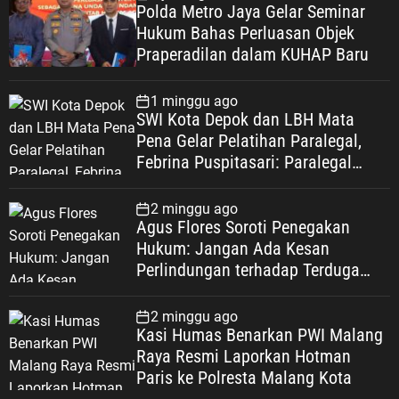
Polda Metro Jaya Gelar Seminar
Hukum Bahas Perluasan Objek
Praperadilan dalam KUHAP Baru
1 minggu ago
SWI Kota Depok dan LBH Mata
Pena Gelar Pelatihan Paralegal,
Febrina Puspitasari: Paralegal
Garda Terdepan Perluas Akses
Keadilan Warga Depok
2 minggu ago
Agus Flores Soroti Penegakan
Hukum: Jangan Ada Kesan
Perlindungan terhadap Terduga
Korupsi, Kepercayaan Publik
Dipertaruhkan
2 minggu ago
Kasi Humas Benarkan PWI Malang
Raya Resmi Laporkan Hotman
Paris ke Polresta Malang Kota