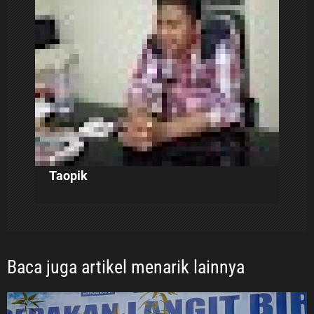
o
s
Taopik
Baca juga artikel menarik lainnya