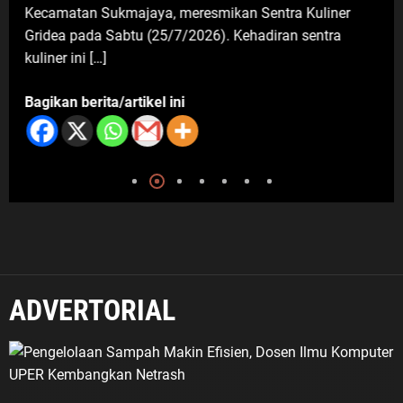
Kecamatan Sukmajaya, meresmikan Sentra Kuliner
Imigrasi Depok Sasar Pelajar SMAN
Gridea pada Sabtu (25/7/2026). Kehadiran sentra
2 Depok: Waspadai Jebakan Kerja
kuliner ini […]
Luar Negeri, Poltekim Jadi Jalan
Masa Depan
Bagikan berita/artikel ini
6 Agustus 2026
ADVERTORIAL