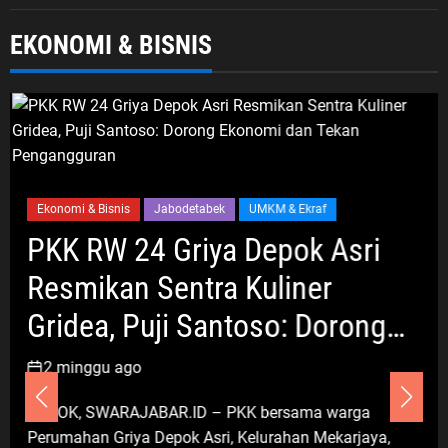
Nasional
Politik Dan Hukum
Tribrata
EKONOMI & BISNIS
Polda Metro Jaya Gelar Seminar
Hukum Bahas Perluasan Objek
Praperadilan dalam KUHAP Baru
6 Agustus 2026
Umum
Ekonomi & Bisnis
Jabodetabek
UMKM & Ekraf
Darsum Apresiasi Kepedulian
PKK RW 24 Griya Depok Asri
Cellica Nurachadiana terhadap
Resmikan Sentra Kuliner
Kabupaten Bekasi: Bukti
Pengabdian yang Nyata untuk
Gridea, Puji Santoso: Dorong
Masyarakat
Ekonomi dan Tekan
6 Agustus 2026
2 minggu ago
Pengangguran
DEPOK, SWARAJABAR.ID – PKK bersama warga
Jabodetabek
Pemerintahan
Perumahan Griya Depok Asri, Kelurahan Mekarjaya,
Politik Dan Hukum
Seputar Jabar