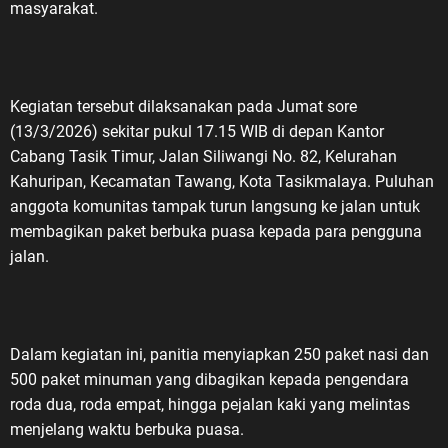
elum
masyarakat.
teran
alam wadah
ah
an harus
Kegiatan tersebut dilaksanakan pada Jumat sore
 diwariskan
(13/3/2026) sekitar pukul 17.15 WIB di depan Kantor
s,” ujar
Cabang Tasik Timur, Jalan Siliwangi No. 82, Kelurahan
Kahuripan, Kecamatan Tawang, Kota Tasikmalaya. Puluhan
ASDO
anggota komunitas tampak turun langsung ke jalan untuk
eran Nasional
membagikan paket berbuka puasa kepada para pengguna
putusan
jalan.
onesia Nomor
 Hari
ggal 10
ringati
Dalam kegiatan ini, panitia menyiapkan 250 paket nasi dan
ari Veteran
500 paket minuman yang dibagikan kepada pengendara
engan
roda dua, roda empat, hingga pejalan kaki yang melintas
enjata pada
menjelang waktu berbuka puasa.
 menjadi