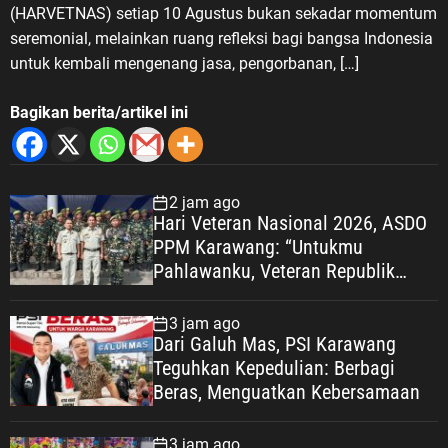
dari perjalanan bangsa Indonesia.
(HARVETNAS) setiap 10 Agustus bukan sekadar momentum
“Setiap perjuangan memiliki
seremonial, melainkan ruang refleksi bagi bangsa Indonesia
sejarah dan pengorbanannya
untuk kembali mengenang jasa, pengorbanan, […]
masing-masing. Semuanya
merupakan bagian dari perjalanan
Bagikan berita/artikel ini
bangsa Indonesia yang harus kita
hormati dan kita wariskan nilai-
nilainya kepada generasi
berikutnya,” tuturnya. “Untukmu
2 jam ago
Hari Veteran Nasional 2026, ASDO
Pahlawanku, Veteran Republik
PPM Karawang: “Untukmu
Indonesia” Memperingati Hari
Pahlawanku, Veteran Republik
Veteran Nasional 2026, ASDO
Indonesia” KARAWANG —
mengajak masyarakat, khususnya
Peringatan Hari Veteran Nasional
generasi muda, agar penghormatan
3 jam ago
(HARVETNAS) setiap 10 Agustus
kepada para veteran tidak berhenti
Dari Galuh Mas, PSI Karawang
bukan sekadar momentum
dalam seremoni tahunan.
Teguhkan Kepedulian: Berbagi
seremonial, melainkan ruang
Penghormatan terbaik, menurutnya,
Beras, Menguatkan Kebersamaan
refleksi bagi bangsa Indonesia
adalah meneruskan nilai
untuk kembali mengenang jasa,
perjuangan tersebut melalui
3 jam ago