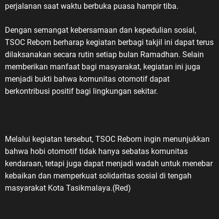
45 Masuk ke
perjalanan saat waktu berbuka puasa hampir tiba.
n nilai
Dengan semangat kebersamaan dan kepedulian sosial,
ngsa, LVRI
TSOC Reborn berharap kegiatan berbagi takjil ini dapat terus
ndorong
dilaksanakan secara rutin setiap bulan Ramadhan. Selain
ngat dan
memberikan manfaat bagi masyarakat, kegiatan ini juga
5) di kalangan
menjadi bukti bahwa komunitas otomotif dapat
berkontribusi positif bagi lingkungan sekitar.
di salah
ai strategis.
 sejarah
giatan
Melalui kegiatan tersebut, TSOC Reborn ingin menunjukkan
mampu
bahwa hobi otomotif tidak hanya sebatas komunitas
enerasi
kendaraan, tetapi juga dapat menjadi wadah untuk menebar
triotisme,
kebaikan dan memperkuat solidaritas sosial di tengah
an terhadap
masyarakat Kota Tasikmalaya.(Red)
aran akan
dan