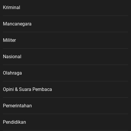
10 Agustus 1949 yang menjadi
Kriminal
salah satu bagian penting dalam
perjalanan perjuangan
mempertahankan kemerdekaan
Mancanegara
Indonesia. Sementara itu,
keberadaan dan pengaturan
Militer
mengenai Veteran Republik
Indonesia memiliki landasan
Nasional
hukum melalui Undang-Undang
Nomor 15 Tahun 2012 tentang
Veteran Republik Indonesia serta
Olahraga
Peraturan Pemerintah Nomor 67
Tahun 2014 sebagai aturan
Opini & Suara Pembaca
pelaksanaannya. “Bangsa
Indonesia tidak boleh melupakan
Pemerintahan
sejarah. Kemerdekaan yang kita
nikmati hari ini tidak diperoleh
dengan mudah. Ada darah, air
Pendidikan
mata, pengorbanan, dan gugurnya