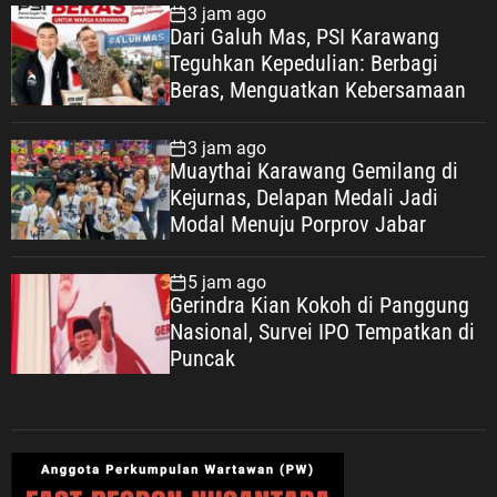
Peringatan Hari Veteran Nasional
3 jam ago
(HARVETNAS) setiap 10 Agustus
Dari Galuh Mas, PSI Karawang
bukan sekadar momentum
Teguhkan Kepedulian: Berbagi
seremonial, melainkan ruang
Beras, Menguatkan Kebersamaan
refleksi bagi bangsa Indonesia
untuk kembali mengenang jasa,
3 jam ago
pengorbanan, dan pengabdian para
Muaythai Karawang Gemilang di
Veteran Republik Indonesia yang
Kejurnas, Delapan Medali Jadi
telah berjuang merebut,
Modal Menuju Porprov Jabar
mempertahankan, serta menjaga
kedaulatan Negara Kesatuan
5 jam ago
Republik Indonesia. Pesan tersebut
Gerindra Kian Kokoh di Panggung
disampaikan ASDO, Sekretaris PC
Nasional, Survei IPO Tempatkan di
Pemuda Panca Marga (PPM)
Puncak
Karawang, bertepatan dengan Hari
Veteran Nasional 2026. Dengan
penuh penghormatan kepada para
pejuang bangsa, ASDO
menyampaikan pesan yang sarat