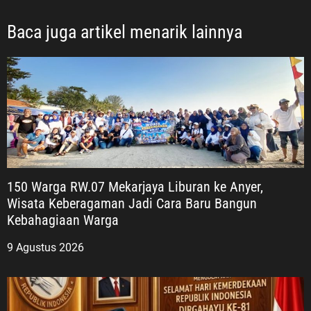
iliki
nannya
Baca juga artikel menarik lainnya
anya
 perjalanan
 harus kita
an nilai-
si
epublik
6, ASDO
150 Warga RW.07 Mekarjaya Liburan ke Anyer,
 khususnya
Wisata Keberagaman Jadi Cara Baru Bangun
penghormatan
Kebahagiaan Warga
dak berhenti
an.
9 Agustus 2026
 menurutnya,
ai
lalui
gabdian,