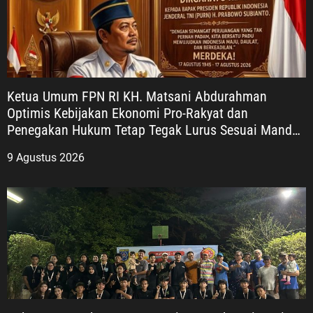
si positif
epublik
h atas jasa
Semangat
Ketua Umum FPN RI KH. Matsani Abdurahman
njadi
Optimis Kebijakan Ekonomi Pro-Rakyat dan
uk belajar,
Penegakan Hukum Tetap Tegak Lurus Sesuai Mandat
satuan, dan
UUD 1945
sa serta
9 Agustus 2026
tan
 menjadi
erdekaan
inkan hasil
ng dan
dahulu
2026.
Veteran