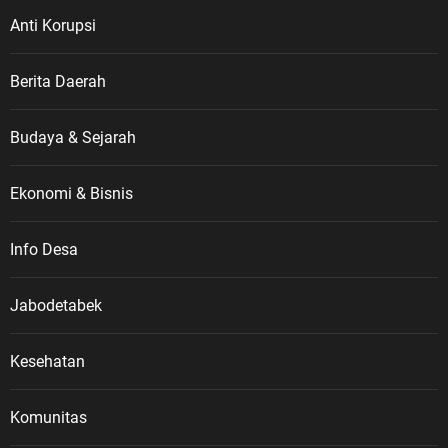
banyak masyarakat, pelajar dan
generasi muda yang belum
Anti Korupsi
memahami tentang Veteran
Republik Indonesia dalam wadah
Berita Daerah
LVRI. Karena itu, sejarah
perjuangan para veteran harus
Budaya & Sejarah
terus disampaikan dan diwariskan
kepada generasi penerus,” ujar
ASDO. 10 Agustus dan Jejak
Ekonomi & Bisnis
Sejarah Veteran Nasional ASDO
menjelaskan, Hari Veteran Nasional
Info Desa
ditetapkan melalui Keputusan
Presiden Republik Indonesia Nomor
Jabodetabek
30 Tahun 2014 tentang Hari
Veteran Nasional. Tanggal 10
Agustus kemudian diperingati
Kesehatan
setiap tahun sebagai Hari Veteran
Nasional, berkaitan dengan
Komunitas
momentum gencatan senjata pada