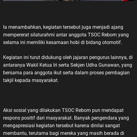
lai
iskan para
si penerus.
gan tersebut
Ia menambahkan, kegiatan tersebut juga menjadi ajang
ada kegiatan
mempererat silaturahmi antar anggota TSOC Reborn yang
Nilai
selama ini memiliki kesamaan hobi di bidang otomotif.
n, persatuan,
emangat
Kegiatan ini turut didukung oleh jajaran pengurus lainnya, di
arus
antaranya Wakil Ketua Iri serta Sekjen Udha Gunawan, yang
kehidupan
bersama para anggota ikut serta dalam proses pembagian
takjil kepada masyarakat.
h dan jangan
jasa para
erjuangan
njadi
i muda untuk
Aksi sosial yang dilakukan TSOC Reborn pun mendapat
aga
respons positif dari masyarakat. Banyak pengendara yang
abdi kepada
mengapresiasi kegiatan tersebut karena dinilai sangat
snya. LVRI
membantu, terutama bagi mereka yang masih berada di