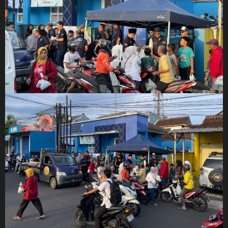
rta
rdekaan,”
ing dari
ngsa. Mereka
yang berasal
n unsur
ng berperan
ertahankan
enjaga
satuan
iskan Nilai
cu Veteran
Pemuda Panca
 tanggung
njaga