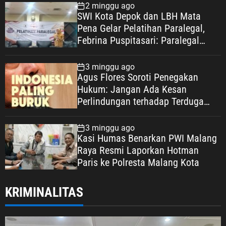
2 minggu ago
kesatuan. “LVRI dan PPM akan
SWI Kota Depok dan LBH Mata
terus menanamkan Jiwa, Semangat
Pena Gelar Pelatihan Paralegal,
dan Nilai-Nilai ’45. Kami akan
Febrina Puspitasari: Paralegal
merumuskan pelaksanaan
Garda Terdepan Perluas Akses
sosialisasi ke sekolah-sekolah agar
Keadilan Warga Depok
3 minggu ago
generasi muda memahami sejarah
Agus Flores Soroti Penegakan
perjuangan bangsa dan memiliki
Hukum: Jangan Ada Kesan
semangat patriotisme serta
Perlindungan terhadap Terduga
nasionalisme,” ungkap ASDO. Tiga
Korupsi, Kepercayaan Publik
Kelompok Veteran Republik
Dipertaruhkan
Indonesia Lebih lanjut, ASDO
3 minggu ago
Kasi Humas Benarkan PWI Malang
menjelaskan bahwa Veteran
Raya Resmi Laporkan Hotman
Republik Indonesia secara umum
Paris ke Polresta Malang Kota
mencakup tiga kelompok
perjuangan. Pertama, Veteran
Pejuang Kemerdekaan Republik
KRIMINALITAS
Indonesia (PKRI), yakni mereka
yang terlibat dalam perjuangan