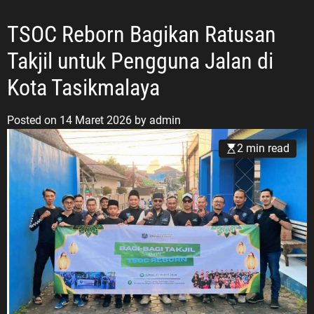
0 Agustus
tum
TSOC Reborn Bagikan Ratusan
 ruang
Takjil untuk Pengguna Jalan di
ndonesia
ng jasa,
Kota Tasikmalaya
gabdian para
nesia yang
Posted on
14 Maret 2026
by
admin
,
a menjaga
2 min read
satuan
retaris PC
(PPM)
dengan Hari
an
epada para
ang sarat