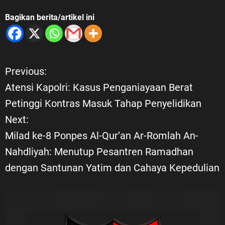
wa, Semangat
Bagikan berita/artikel ini
mi akan
aan
-sekolah agar
mi sejarah
 memiliki
Previous:
N
serta
Atensi Kapolri: Kasus Penganiayaan Berat
DO. Tiga
a
Petinggi Kontras Masuk Tahap Penyelidikan
ublik
Next:
v
teran
Milad ke-8 Ponpes Al-Qur’an Ar-Romlah An-
ecara umum
i
Nahdliyah: Menutup Pesantren Ramadhan
ok
dengan Santunan Yatim dan Cahaya Kepedulian
g
Republik
i mereka
a
rjuangan
ahankan
s