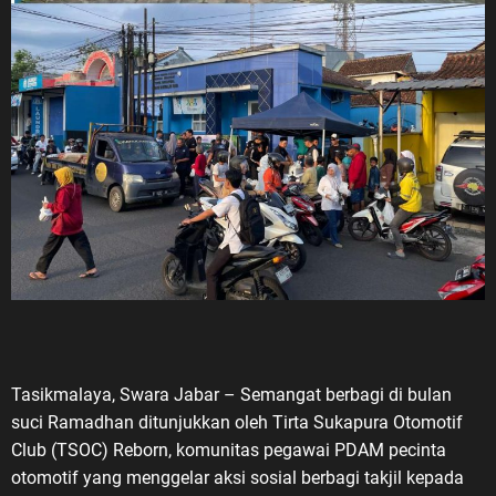
esia. Terima
gabdian
untuk bangsa
a veteran
am ingatan
ih di tengah
 masih
elajar, dan
elum
 sejarah
nesia
egiun
esia (LVRI)
Tasikmalaya, Swara Jabar – Semangat berbagi di bulan
ngan dan
suci Ramadhan ditunjukkan oleh Tirta Sukapura Otomotif
asih
Club (TSOC) Reborn, komunitas pegawai PDAM pecinta
lajar dan
otomotif yang menggelar aksi sosial berbagi takjil kepada