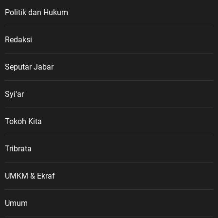
para pejuang dalam perjuangan
Politik dan Hukum
melawan penjajahan serta
mempertahankan kemerdekaan,”
Redaksi
kata ASDO. Ia menegaskan, veteran
merupakan bagian penting dari
perjalanan sejarah bangsa. Mereka
Seputar Jabar
adalah pelaku sejarah yang berasal
dari tentara rakyat dan unsur
Syi'ar
perjuangan lainnya yang berperan
dalam merebut, mempertahankan
Tokoh Kita
kemerdekaan, serta menjaga
kedaulatan Negara Kesatuan
Republik Indonesia. PPM dan
Tribrata
Tanggung Jawab Mewariskan Nilai
Perjuangan Sebagai wadah
UMKM & Ekraf
berhimpunnya anak cucu Veteran
Republik Indonesia, Pemuda Panca
Umum
Marga (PPM) memiliki tanggung