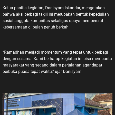
ting dalam
Ketua panitia kegiatan, Danisyam Iskandar, mengatakan
bahwa aksi berbagi takjil ini merupakan bentuk kepedulian
rdekaan
sosial anggota komunitas sekaligus upaya mempererat
turan
kebersamaan di bulan penuh berkah.
blik
ndasan
g-Undang
tentang
“Ramadhan menjadi momentum yang tepat untuk berbagi
esia serta
dengan sesama. Kami berharap kegiatan ini bisa membantu
 Nomor 67
masyarakat yang sedang dalam perjalanan agar dapat
turan
berbuka puasa tepat waktu,” ujar Danisyam.
 melupakan
yang kita
diperoleh
ah, air
an gugurnya
rjuangan