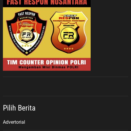
makna: “Untukmu Pahlawanku,
Veteran Republik Indonesia. Terima
kasih atas perjuangan,
pengorbanan, dan pengabdian
yang telah diberikan untuk bangsa
dan negara.” Menurut ASDO,
sejarah perjuangan para veteran
harus terus hidup dalam ingatan
kolektif bangsa. Terlebih di tengah
perkembangan zaman, masih
terdapat masyarakat, pelajar, dan
generasi muda yang belum
memahami secara utuh sejarah
Veteran Republik Indonesia
maupun keberadaan Legiun
Pilih Berita
Veteran Republik Indonesia (LVRI)
sebagai wadah perjuangan dan
Advertorial
pengabdian para veteran. “Masih