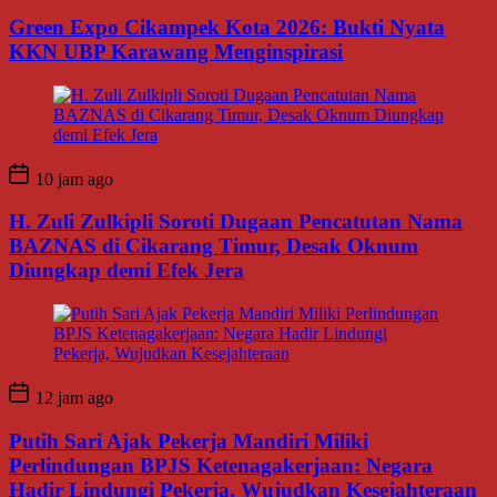
Green Expo Cikampek Kota 2026: Bukti Nyata
KKN UBP Karawang Menginspirasi
10 jam ago
H. Zuli Zulkipli Soroti Dugaan Pencatutan Nama
BAZNAS di Cikarang Timur, Desak Oknum
Diungkap demi Efek Jera
12 jam ago
Putih Sari Ajak Pekerja Mandiri Miliki
Perlindungan BPJS Ketenagakerjaan: Negara
Hadir Lindungi Pekerja, Wujudkan Kesejahteraan