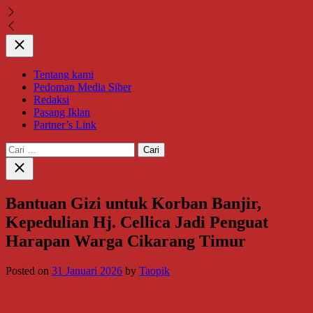
Close
Tentang kami
Pedoman Media Siber
Redaksi
Pasang Iklan
Partner’s Link
Cari
untuk:
Close
search
Bantuan Gizi untuk Korban Banjir,
Kepedulian Hj. Cellica Jadi Penguat
Harapan Warga Cikarang Timur
Posted on
31 Januari 2026
by
Taopik