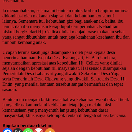
pascabanjir.
Ia menambahkan, selama ini bantuan untuk korban banjir umumnya
didominasi oleh makanan siap saji dan kebutuhan konsumtif
lainnya. Sementara itu, kebutuhan gizi bagi anak-anak, balita, ibu
hamil, dan ibu menyusui kerap luput dari perhatian. Kehadiran
biskuit bergizi dari Hj. Cellica dinilai menjadi oase makanan sehat
yang sangat dibutuhkan untuk menjaga ketahanan kesehatan ibu dan
tumbuh kembang anak.
Ucapan terima kasih juga disampaikan oleh para kepala desa
penerima bantuan. Kepala Desa Karangsari, H. Bao Umbara,
menyampaikan apresiasi atas kepedulian Hj. Cellica yang dinilai
sejalan dengan kebutuhan riil masyarakat. Hal senada disampaikan
Pemerintah Desa Labansari yang diwakili Sekretaris Desa Yoga,
serta Pemerintah Desa Cipayung yang diwakili Sekretaris Desa Hj.
Entin, yang menilai bantuan tersebut sangat bermanfaat dan tepat
sasaran.
Bantuan ini menjadi bukti nyata bahwa kehadiran wakil rakyat tidak
hanya dirasakan melalui kebijakan, tetapi juga melalui aksi
kemanusiaan yang menyentuh langsung kebutuhan dasar
masyarakat, khususnya kelompok rentan di tengah situasi bencana.
Bagikan berita/artikel ini