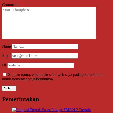
Comment
Name
Email
Url
Simpan nama, email, dan situs web saya pada peramban ini
untuk komentar saya berikutnya.
Pemerintahan