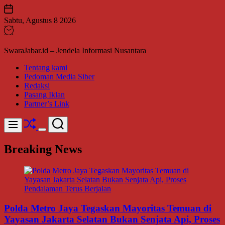
Skip
to
Sabtu, Agustus 8 2026
content
SwaraJabar.id – Jendela Informasi Nusantara
Tentang kami
Pedoman Media Siber
Redaksi
Pasang Iklan
Partner’s Link
Shuffle
Search
Menu
Switch
color
Breaking News
mode
Polda Metro Jaya Tegaskan Mayoritas Temuan di
Yayasan Jakarta Selatan Bukan Senjata Api, Proses