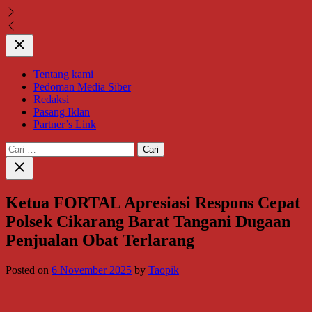
Close
Tentang kami
Pedoman Media Siber
Redaksi
Pasang Iklan
Partner’s Link
Cari
untuk:
Close
search
Ketua FORTAL Apresiasi Respons Cepat
Polsek Cikarang Barat Tangani Dugaan
Penjualan Obat Terlarang
Posted on
6 November 2025
by
Taopik