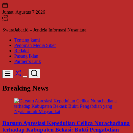
Skip
to
Jumat, Agustus 7 2026
content
SwaraJabar.id – Jendela Informasi Nusantara
Tentang kami
Pedoman Media Siber
Redaksi
Pasang Iklan
Partner’s Link
Shuffle
Search
Menu
Switch
color
Breaking News
mode
Darsum Apresiasi Kepedulian Cellica Nurachadiana
terhadap Kabupaten Bekasi: Bukti Pengabdian