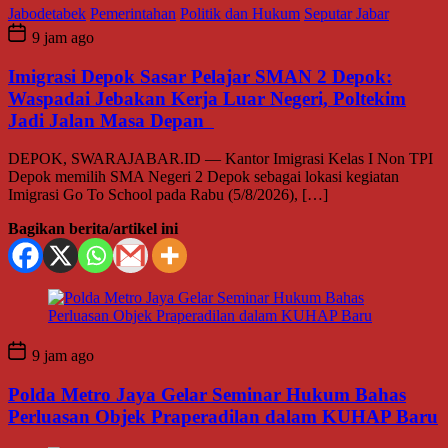
Jabodetabek
Pemerintahan
Politik dan Hukum
Seputar Jabar
9 jam ago
Imigrasi Depok Sasar Pelajar SMAN 2 Depok:
Waspadai Jebakan Kerja Luar Negeri, Poltekim
Jadi Jalan Masa Depan
DEPOK, SWARAJABAR.ID — Kantor Imigrasi Kelas I Non TPI
Depok memilih SMA Negeri 2 Depok sebagai lokasi kegiatan
Imigrasi Go To School pada Rabu (5/8/2026), […]
Bagikan berita/artikel ini
9 jam ago
Polda Metro Jaya Gelar Seminar Hukum Bahas
Perluasan Objek Praperadilan dalam KUHAP Baru