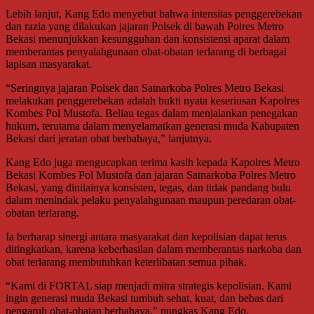
Lebih lanjut, Kang Edo menyebut bahwa intensitas penggerebekan
dan razia yang dilakukan jajaran Polsek di bawah Polres Metro
Bekasi menunjukkan kesungguhan dan konsistensi aparat dalam
memberantas penyalahgunaan obat-obatan terlarang di berbagai
lapisan masyarakat.
“Seringnya jajaran Polsek dan Satnarkoba Polres Metro Bekasi
melakukan penggerebekan adalah bukti nyata keseriusan Kapolres
Kombes Pol Mustofa. Beliau tegas dalam menjalankan penegakan
hukum, terutama dalam menyelamatkan generasi muda Kabupaten
Bekasi dari jeratan obat berbahaya,” lanjutnya.
Kang Edo juga mengucapkan terima kasih kepada Kapolres Metro
Bekasi Kombes Pol Mustofa dan jajaran Satnarkoba Polres Metro
Bekasi, yang dinilainya konsisten, tegas, dan tidak pandang bulu
dalam menindak pelaku penyalahgunaan maupun peredaran obat-
obatan terlarang.
Ia berharap sinergi antara masyarakat dan kepolisian dapat terus
ditingkatkan, karena keberhasilan dalam memberantas narkoba dan
obat terlarang membutuhkan keterlibatan semua pihak.
“Kami di FORTAL siap menjadi mitra strategis kepolisian. Kami
ingin generasi muda Bekasi tumbuh sehat, kuat, dan bebas dari
pengaruh obat-obatan berbahaya,” pungkas Kang Edo.