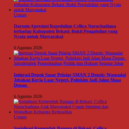
Umum
Darsum Apresiasi Kepedulian Cellica Nurachadiana
terhadap Kabupaten Bekasi: Bukti Pengabdian yang
Nyata untuk Masyarakat
6 Agustus 2026
Jabodetabek
Pemerintahan
Politik dan Hukum
Seputar Jabar
Imigrasi Depok Sasar Pelajar SMAN 2 Depok: Waspadai
Jebakan Kerja Luar Negeri, Poltekim Jadi Jalan Masa
Depan
6 Agustus 2026
Umum
Sosialisasi Kemenduk Bangga di Bekasi, Cellica